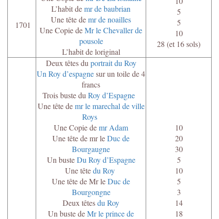
10
L’habit de
mr de baubrian
5
Une tête de
mr de noailles
5
1701
Une Copie de
Mr le Chevaller de
10
pousole
28 (et 16 sols)
L’habit de loriginal
Deux têtes du
portrait du Roy
Un Roy d’espagne
sur un toile de 4
francs
Trois buste du
Roy d’Espagne
Une tête de
mr le marechal de ville
Roys
Une Copie de
mr Adam
10
Une tête de mr le
Duc de
20
Bourgaugne
30
Un buste
Du Roy d’Espagne
5
Une tête
du Roy
10
Une tête de Mr le
Duc de
5
Bourgongne
3
Deux têtes
du Roy
14
Un buste de
Mr le prince de
18