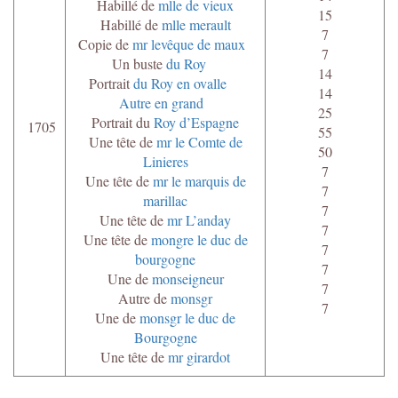
Habillé de
mlle de vieux
15
Habillé de
mlle merault
7
Copie de
mr levêque de maux
7
Un buste
du Roy
14
Portrait
du Roy en ovalle
14
Autre en grand
25
Portrait du
Roy d’Espagne
1705
55
Une tête de
mr le Comte de
50
Linieres
7
Une tête de
mr le marquis de
7
marillac
7
Une tête de
mr L’anday
7
Une tête de
mongre le duc de
7
bourgogne
7
Une de
monseigneur
7
Autre de
monsgr
7
Une de
monsgr le duc de
Bourgogne
Une tête de
mr girardot