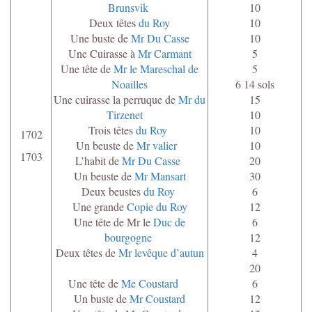
Brunsvik
10
Deux têtes
du Roy
10
Une buste de
Mr Du Casse
10
Une Cuirasse à
Mr Carmant
5
Une tête de
Mr le Mareschal de
5
Noailles
6 14 sols
Une cuirasse la perruque de
Mr du
15
Tirzenet
10
Trois têtes
du Roy
10
1702
Un beuste de
Mr valier
10
1703
L’habit de
Mr Du Casse
20
Un beuste de
Mr Mansart
30
Deux beustes
du Roy
6
Une grande
Copie du Roy
12
Une tête de Mr le
Duc de
6
bourgogne
12
Deux têtes de
Mr levêque d’autun
4
20
Une tête de
Me Coustard
6
Un buste de
Mr Coustard
12