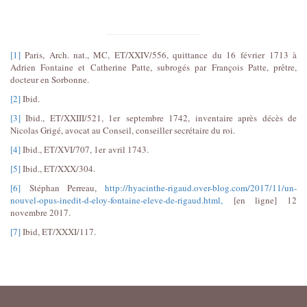
[1]
Paris, Arch. nat., MC, ET/XXIV/556, quittance du 16 février 1713 à
Adrien Fontaine et Catherine Patte, subrogés par François Patte, prêtre,
docteur en Sorbonne.
[2]
Ibid.
[3]
Ibid., ET/XXIII/521, 1er septembre 1742, inventaire après décès de
Nicolas Grigé, avocat au Conseil, conseiller secrétaire du roi.
[4]
Ibid., ET/XVI/707, 1er avril 1743.
[5]
Ibid., ET/XXX/304.
[6]
Stéphan Perreau,
http://hyacinthe-rigaud.over-blog.com/2017/11/un-
nouvel-opus-inedit-d-eloy-fontaine-eleve-de-rigaud.html,
[en ligne] 12
novembre 2017.
[7]
Ibid, ET/XXXI/117.