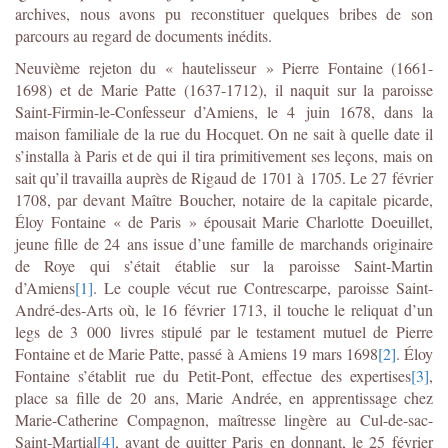
archives, nous avons pu reconstituer quelques bribes de son
parcours au regard de documents inédits.
Neuvième rejeton du « hautelisseur » Pierre Fontaine (1661-
1698) et de Marie Patte (1637-1712), il naquit sur la paroisse
Saint-Firmin-le-Confesseur d’Amiens, le 4 juin 1678, dans la
maison familiale de la rue du Hocquet. On ne sait à quelle date il
s’installa à Paris et de qui il tira primitivement ses leçons, mais on
sait qu’il travailla auprès de Rigaud de 1701 à 1705. Le 27 février
1708, par devant Maître Boucher, notaire de la capitale picarde,
Éloy Fontaine « de Paris » épousait Marie Charlotte Doeuillet,
jeune fille de 24 ans issue d’une famille de marchands originaire
de Roye qui s’était établie sur la paroisse Saint-Martin
d’Amiens
[1]
. Le couple vécut rue Contrescarpe, paroisse Saint-
André-des-Arts où, le 16 février 1713, il touche le reliquat d’un
legs de 3 000 livres stipulé par le testament mutuel de Pierre
Fontaine et de Marie Patte, passé à Amiens 19 mars 1698
[2]
. Éloy
Fontaine s’établit rue du Petit-Pont, effectue des expertises
[3]
,
place sa fille de 20 ans, Marie Andrée, en apprentissage chez
Marie-Catherine Compagnon, maîtresse lingère au Cul-de-sac-
Saint-Martial
[4]
, avant de quitter Paris en donnant, le 25 février