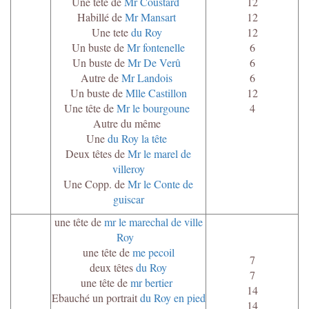
Une tête de
Mr Coustard
12
Habillé de
Mr Mansart
12
Une tete
du Roy
12
Un buste de
Mr fontenelle
6
Un buste de
Mr De Verû
6
Autre de
Mr Landois
6
Un buste de
Mlle Castillon
12
Une tête de
Mr le bourgoune
4
Autre du même
Une
du Roy la tête
Deux têtes de
Mr le marel de
villeroy
Une Copp. de
Mr le Conte de
guiscar
une tête de
mr le marechal de ville
Roy
une tête de
me pecoil
7
deux têtes
du Roy
7
une tête de
mr bertier
14
Ebauché un portrait
du Roy en pied
14