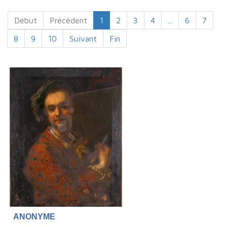
Début
Précédent
1
2
3
4
...
6
7
8
9
10
Suivant
Fin
ANONYME