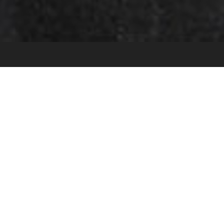
Hyacinthe Rigaud (1659-1743),
portraitiste du Grand Siècle
UN PREMIER CATALOGUE RAISONNÉ EN
LIGNE
Bienvenus sur le premier site numérique entièrement
dévolu au peintre Hyacinthe Rigaud. Outil simple et
pratique, il propose l'ensemble des productions
peintes, dessinées et gravées par et d'après l'artiste.
Ordonné de manière scientifique et à jour des
dernières récouvertes, il reprend notre catalogue
raisonné, entamé il y a plus de vingt ans, et publié en