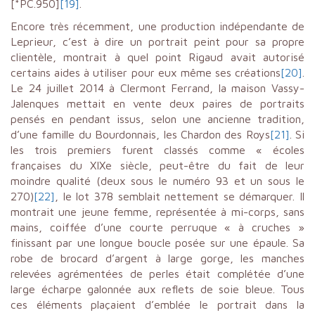
[*PC.950]
[19]
.
Encore très récemment, une production indépendante de
Leprieur, c’est à dire un portrait peint pour sa propre
clientèle, montrait à quel point Rigaud avait autorisé
certains aides à utiliser pour eux même ses créations
[20]
.
Le 24 juillet 2014 à Clermont Ferrand, la maison Vassy-
Jalenques mettait en vente deux paires de portraits
pensés en pendant issus, selon une ancienne tradition,
d’une famille du Bourdonnais, les Chardon des Roys
[21]
. Si
les trois premiers furent classés comme « écoles
françaises du XIXe siècle, peut-être du fait de leur
moindre qualité (deux sous le numéro 93 et un sous le
270)
[22]
, le lot 378 semblait nettement se démarquer. Il
montrait une jeune femme, représentée à mi-corps, sans
mains, coiffée d’une courte perruque « à cruches »
finissant par une longue boucle posée sur une épaule. Sa
robe de brocard d’argent à large gorge, les manches
relevées agrémentées de perles était complétée d’une
large écharpe galonnée aux reflets de soie bleue. Tous
ces éléments plaçaient d’emblée le portrait dans la