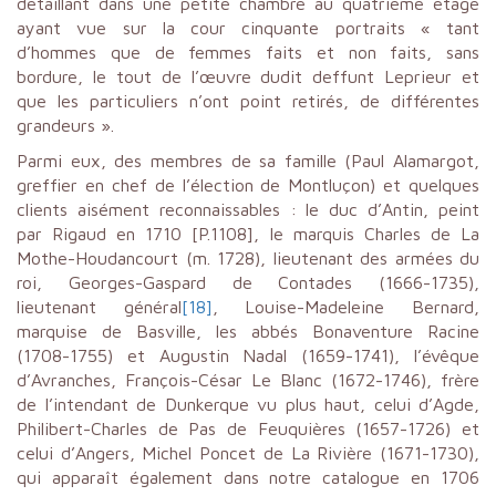
détaillant dans une petite chambre au quatrième étage
ayant vue sur la cour cinquante portraits « tant
d’hommes que de femmes faits et non faits, sans
bordure, le tout de l’œuvre dudit deffunt Leprieur et
que les particuliers n’ont point retirés, de différentes
grandeurs ».
Parmi eux, des membres de sa famille (Paul Alamargot,
greffier en chef de l’élection de Montluçon) et quelques
clients aisément reconnaissables : le duc d’Antin, peint
par Rigaud en 1710 [P.1108], le marquis Charles de La
Mothe-Houdancourt (m. 1728), lieutenant des armées du
roi, Georges-Gaspard de Contades (1666-1735),
lieutenant général
[18]
, Louise-Madeleine Bernard,
marquise de Basville, les abbés Bonaventure Racine
(1708-1755) et Augustin Nadal (1659-1741), l’évêque
d’Avranches, François-César Le Blanc (1672-1746), frère
de l’intendant de Dunkerque vu plus haut, celui d’Agde,
Philibert-Charles de Pas de Feuquières (1657-1726) et
celui d’Angers, Michel Poncet de La Rivière (1671-1730),
qui apparaît également dans notre catalogue en 1706