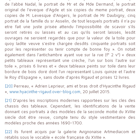
de l’abbé Nadal, le portrait de Mr et de Mde Dermand, le portrait
original de l’eveque d’Agde et six copies du meme portrait, deux
copies de M. Levesque d’Angers, le portrait de Mr Daubigny, cinq
portrait de la famille du sr Asselin, de tout lesquels portraits il n’a pu
etre fait une juste prisée attendu l’impossibilité de scavoir s’ils
seront retirés ou laissés et au cas qu’ils seront laissés, lesdit
ouvrages ne seroient regardés que pour la valeur de la toile pour
quoy ladite veuve s’estre chargée desdits cinquante portraits soit
pour les représenter ou tenir compte de bonne foy ». On notait
également dans l’antichambre ayant vue sur la rue (f° 2 v°) « deux
petits tableaux représentant une crèche, l’un sur bois l’autre sur
toile », prisés 6 livres et « deux tableaux peints sur toile dans leur
bordure de bois doré dont l’un representant Louis quinze et l’autre
le Roy d’Espagne », sans doute d’après Rigaud et prisés 12 livres.
[20]
Perreau, « Adrien Leprieur, ami et bras droit d'Hyacinthe Rigaud
»,
www.hyacinthe-rigaud.over-blog.com
, 20 juillet 2015.
[21]
D’après les inscriptions modernes rapportées sur les clés des
chassis des tableaux. Cependant, les identifications de la vente
donnant ces portraits à des modèles de la seconde moitié du XVIIIe
siècle doit être revue, compte tenu du style vestimentaire des
modèles proche des années 1690-1700.
[22]
Ils furent acquis par la galerie Avignonaise Artmediacom et
rétablis sous le vocable « école française du XVIIIe ».