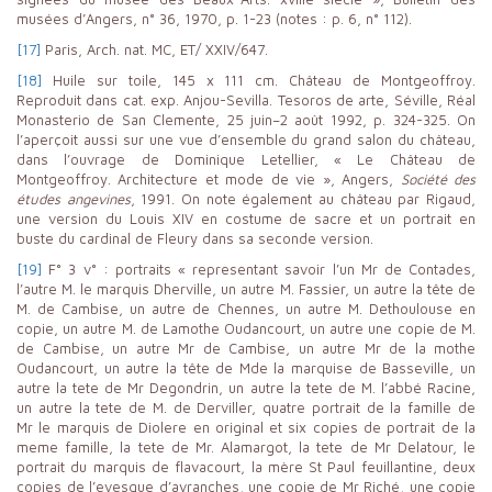
musées d’Angers, n° 36, 1970, p. 1-23 (notes : p. 6, n° 112).
[17]
Paris, Arch. nat. MC, ET/ XXIV/647.
[18]
Huile sur toile, 145 x 111 cm. Château de Montgeoffroy.
Reproduit dans cat. exp. Anjou-Sevilla. Tesoros de arte, Séville, Réal
Monasterio de San Clemente, 25 juin–2 août 1992, p. 324-325. On
l’aperçoit aussi sur une vue d’ensemble du grand salon du château,
dans l’ouvrage de Dominique Letellier, « Le Château de
Montgeoffroy. Architecture et mode de vie », Angers,
Société des
études angevines
, 1991. On note également au château par Rigaud,
une version du Louis XIV en costume de sacre et un portrait en
buste du cardinal de Fleury dans sa seconde version.
[19]
F° 3 v° : portraits « representant savoir l’un Mr de Contades,
l’autre M. le marquis Dherville, un autre M. Fassier, un autre la tête de
M. de Cambise, un autre de Chennes, un autre M. Dethoulouse en
copie, un autre M. de Lamothe Oudancourt, un autre une copie de M.
de Cambise, un autre Mr de Cambise, un autre Mr de la mothe
Oudancourt, un autre la tête de Mde la marquise de Basseville, un
autre la tete de Mr Degondrin, un autre la tete de M. l’abbé Racine,
un autre la tete de M. de Derviller, quatre portrait de la famille de
Mr le marquis de Diolere en original et six copies de portrait de la
meme famille, la tete de Mr. Alamargot, la tete de Mr Delatour, le
portrait du marquis de flavacourt, la mère St Paul feuillantine, deux
copies de l’evesque d’avranches, une copie de Mr Riché, une copie