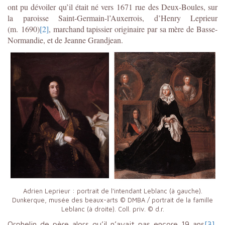
ont pu dévoiler qu’il était né vers 1671 rue des Deux-Boules, sur
la paroisse Saint-Germain-l’Auxerrois, d’Henry Leprieur
(m. 1690)
[2]
, marchand tapissier originaire par sa mère de Basse-
Normandie, et de Jeanne Grandjean.
Adrien Leprieur : portrait de l'intendant Leblanc (à gauche).
Dunkerque, musée des beaux-arts © DMBA / portrait de la famille
Leblanc (à droite). Coll. priv. © d.r.
Orphelin de père alors qu’il n’avait pas encore 19 ans
[3]
,