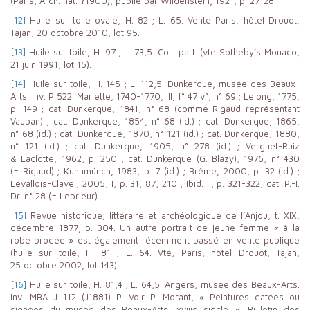
(Paris, Arch. nat. Y1900), publié par Wildenstein, 1921, p. 27-28.
[12]
Huile sur toile ovale, H. 82 ; L. 65. Vente Paris, hôtel Drouot,
Tajan, 20 octobre 2010, lot 95.
[13]
Huile sur toile, H. 97 ; L. 73,5. Coll. part. (vte Sotheby’s Monaco,
21 juin 1991, lot 15).
[14]
Huile sur toile, H. 145 ; L. 112,5. Dunkerque, musée des Beaux-
Arts. Inv. P 522. Mariette, 1740-1770, III, f° 47 v°, n° 69 ; Lelong, 1775,
p. 149 ; cat. Dunkerque, 1841, n° 68 (comme Rigaud représentant
Vauban) ; cat. Dunkerque, 1854, n° 68 (id.) ; cat. Dunkerque, 1865,
n° 68 (id.) ; cat. Dunkerque, 1870, n° 121 (id.) ; cat. Dunkerque, 1880,
n° 121 (id.) ; cat. Dunkerque, 1905, n° 278 (id.) ; Vergnet-Ruiz
& Laclotte, 1962, p. 250 ; cat. Dunkerque (G. Blazy), 1976, n° 430
(= Rigaud) ; Kuhnmünch, 1983, p. 7 (id.) ; Brême, 2000, p. 32 (id.) ;
Levallois-Clavel, 2005, I, p. 31, 87, 210 ; Ibid. II, p. 321-322, cat. P.-I.
Dr. n° 28 (= Leprieur).
[15]
Revue historique, littéraire et archéologique de l’Anjou, t. XIX,
décembre 1877, p. 304. Un autre portrait de jeune femme « à la
robe brodée » est également récemment passé en vente publique
(huile sur toile, H. 81 ; L. 64. Vte, Paris, hôtel Drouot, Tajan,
25 octobre 2002, lot 143).
[16]
Huile sur toile, H. 81,4 ; L. 64,5. Angers, musée des Beaux-Arts.
Inv. MBA J 112 (J1881) P. Voir P. Morant, « Peintures datées ou
signées du musée des Beaux-Arts. xviiie siècle », Bulletin des