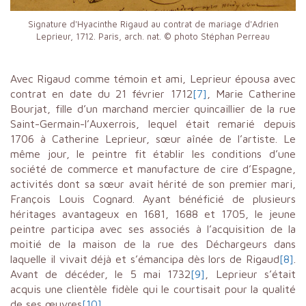
Signature d'Hyacinthe Rigaud au contrat de mariage d'Adrien
Leprieur, 1712. Paris, arch. nat. © photo Stéphan Perreau
Avec Rigaud comme témoin et ami, Leprieur épousa avec
contrat en date du 21 février 1712
[7]
, Marie Catherine
Bourjat, fille d’un marchand mercier quincaillier de la rue
Saint-Germain-l’Auxerrois, lequel était remarié depuis
1706 à Catherine Leprieur, sœur aînée de l’artiste. Le
même jour, le peintre fit établir les conditions d’une
société de commerce et manufacture de cire d’Espagne,
activités dont sa sœur avait hérité de son premier mari,
François Louis Cognard. Ayant bénéficié de plusieurs
héritages avantageux en 1681, 1688 et 1705, le jeune
peintre participa avec ses associés à l’acquisition de la
moitié de la maison de la rue des Déchargeurs dans
laquelle il vivait déjà et s’émancipa dès lors de Rigaud
[8]
.
Avant de décéder, le 5 mai 1732
[9]
, Leprieur s’était
acquis une clientèle fidèle qui le courtisait pour la qualité
de ses œuvres
[10]
.