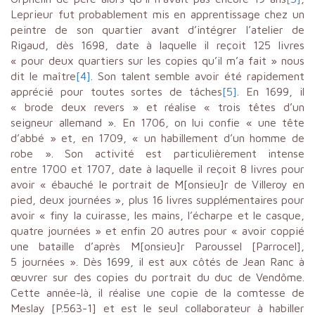
Leprieur fut probablement mis en apprentissage chez un
peintre de son quartier avant d’intégrer l’atelier de
Rigaud, dès 1698, date à laquelle il reçoit 125 livres
« pour deux quartiers sur les copies qu’il m’a fait » nous
dit le maître
[4]
. Son talent semble avoir été rapidement
apprécié pour toutes sortes de tâches
[5]
. En 1699, il
« brode deux revers » et réalise « trois têtes d’un
seigneur allemand ». En 1706, on lui confie « une tête
d’abbé » et, en 1709, « un habillement d’un homme de
robe ». Son activité est particulièrement intense
entre 1700 et 1707, date à laquelle il reçoit 8 livres pour
avoir « ébauché le portrait de M[onsieu]r de Villeroy en
pied, deux journées », plus 16 livres supplémentaires pour
avoir « finy la cuirasse, les mains, l’écharpe et le casque,
quatre journées » et enfin 20 autres pour « avoir coppié
une bataille d’après M[onsieu]r Paroussel [Parrocel],
5 journées ». Dès 1699, il est aux côtés de Jean Ranc à
œuvrer sur des copies du portrait du duc de Vendôme.
Cette année-là, il réalise une copie de la comtesse de
Meslay [P.563-1] et est le seul collaborateur à habiller