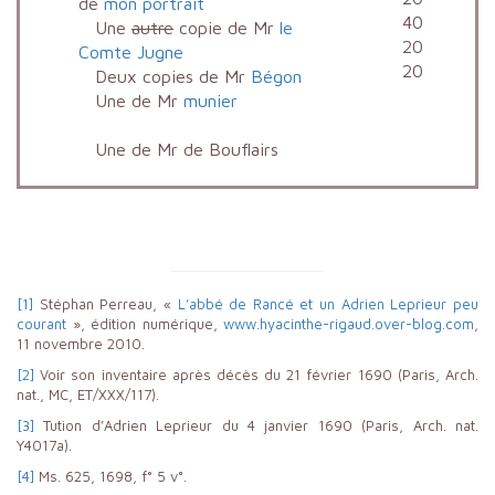
de
mon portrait
40
Une
autre
copie de Mr
le
20
Comte Jugne
20
Deux copies de Mr
Bégon
Une de Mr
munier
Une de Mr de Bouflairs
[1]
Stéphan Perreau, «
L’abbé de Rancé et un Adrien Leprieur peu
courant
», édition numérique,
www.hyacinthe-rigaud.over-blog.com
,
11 novembre 2010.
[2]
Voir son inventaire après décès du 21 février 1690 (Paris, Arch.
nat., MC, ET/XXX/117).
[3]
Tution d’Adrien Leprieur du 4 janvier 1690 (Paris, Arch. nat.
Y4017a).
[4]
Ms. 625, 1698, f° 5 v°.