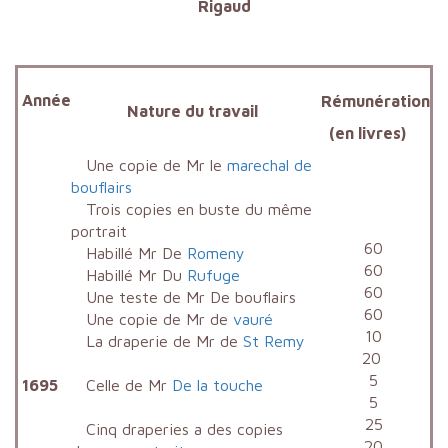
Rigaud
Année
Rémunération
Nature du travail
(en livres)
Une copie de Mr le
marechal de
bouflairs
Trois copies en buste du même
portrait
60
Habillé Mr De
Romeny
60
Habillé Mr Du
Rufuge
60
Une teste de Mr De bouflairs
60
Une copie de Mr de
vauré
10
La draperie de Mr de
St Remy
20
5
1695
Celle de Mr
De la touche
5
25
Cinq draperies a des copies
20