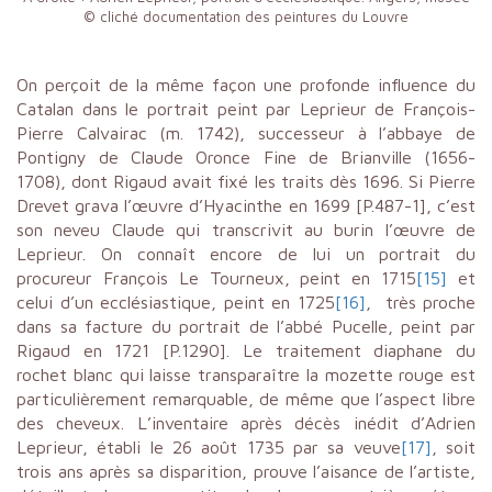
© cliché documentation des peintures du Louvre
On perçoit de la même façon une profonde influence du
Catalan dans le portrait peint par Leprieur de François-
Pierre Calvairac (m. 1742), successeur à l’abbaye de
Pontigny de Claude Oronce Fine de Brianville (1656-
1708), dont Rigaud avait fixé les traits dès 1696. Si Pierre
Drevet grava l’œuvre d’Hyacinthe en 1699 [P.487-1], c’est
son neveu Claude qui transcrivit au burin l’œuvre de
Leprieur. On connaît encore de lui un portrait du
procureur François Le Tourneux, peint en 1715
[15]
et
celui d’un ecclésiastique, peint en 1725
[16]
, très proche
dans sa facture du portrait de l’abbé Pucelle, peint par
Rigaud en 1721 [P.1290]. Le traitement diaphane du
rochet blanc qui laisse transparaître la mozette rouge est
particulièrement remarquable, de même que l’aspect libre
des cheveux. L’inventaire après décès inédit d’Adrien
Leprieur, établi le 26 août 1735 par sa veuve
[17]
, soit
trois ans après sa disparition, prouve l’aisance de l’artiste,