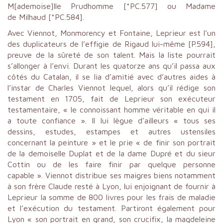
M[ademoise]lle Prudhomme [*PC.577] ou Madame
de Milhaud [*PC.584].
Avec Viennot, Monmorency et Fontaine, Leprieur est l’un
des duplicateurs de l’effigie de Rigaud lui-même [P.594],
preuve de la sûreté de son talent. Mais la liste pourrait
s’allonger à l’envi. Durant les quatorze ans qu’il passa aux
côtés du Catalan, il se lia d’amitié avec d’autres aides à
l’instar de Charles Viennot lequel, alors qu’il rédige son
testament en 1705, fait de Leprieur son exécuteur
testamentaire, « le connoissant homme véritable en qui il
a toute confiance ». Il lui lègue d’ailleurs « tous ses
dessins, estudes, estampes et autres ustensiles
concernant la peinture » et le prie « de finir son portrait
de la demoiselle Duplat et de la dame Dupré et du sieur
Cottin ou de les faire finir par quelque personne
capable ». Viennot distribue ses maigres biens notamment
à son frère Claude resté à Lyon, lui enjoignant de fournir à
Leprieur la somme de 800 livres pour les frais de maladie
et l’exécution du testament. Partiront également pour
Lyon « son portrait en grand, son crucifix, la magdeleine