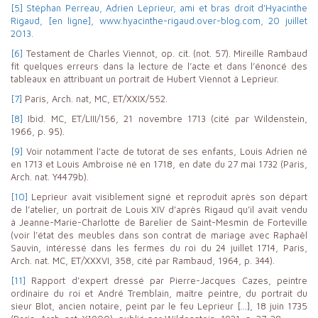
[5] Stéphan Perreau, Adrien Leprieur, ami et bras droit d'Hyacinthe
Rigaud, [en ligne], www.hyacinthe-rigaud.over-blog.com, 20 juillet
2013.
[6]
Testament de Charles Viennot, op. cit. (not. 57). Mireille Rambaud
fit quelques erreurs dans la lecture de l’acte et dans l’énoncé des
tableaux en attribuant un portrait de Hubert Viennot à Leprieur.
[7]
Paris, Arch. nat, MC, ET/XXIX/552.
[8]
Ibid. MC, ET/LIII/156, 21 novembre 1713 (cité par Wildenstein,
1966, p. 95).
[9]
Voir notamment l’acte de tutorat de ses enfants, Louis Adrien né
en 1713 et Louis Ambroise né en 1718, en date du 27 mai 1732 (Paris,
Arch. nat. Y4479b).
[10]
Leprieur avait visiblement signé et reproduit après son départ
de l’atelier, un portrait de Louis XIV d’après Rigaud qu’il avait vendu
à Jeanne-Marie-Charlotte de Barelier de Saint-Mesmin de Forteville
(voir l’état des meubles dans son contrat de mariage avec Raphaël
Sauvin, intéressé dans les fermes du roi du 24 juillet 1714, Paris,
Arch. nat. MC, ET/XXXVI, 358, cité par Rambaud, 1964, p. 344).
[11]
Rapport d’expert dressé par Pierre-Jacques Cazes, peintre
ordinaire du roi et André Tremblain, maître peintre, du portrait du
sieur Blot, ancien notaire, peint par le feu Leprieur […], 18 juin 1735