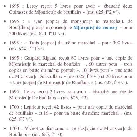
1695 : Leroy reçoit 5 livres pour avoir « ébauché deux
Cuirasses de M[onsieu]r de boufflairs » (ms. 625, f°2 v°).
1695 : « Une [copie] de mons[ieu]r le ma[recha]l. de
M[arquis] de romery
Bouf[flers] p[ou]r m[onsieu]r le
» pour
200 livres (ms. 624, f°11 v°).
1695 : « Trois [copies] du même marechal » pour 300 livres
(ms. 624, f°11 v°).
1695 : Gaspard Rigaud reçoit 60 livres pour « une copie de
M[onsieu]r le marechal de bouflairs », 60 autres pour « trois
copies en buste du même portrait », 10 livres pour « une teste
de M[onsieu]r De bouflairs » (ms. 625, f°2 v°) et 20 livres pour
« Une [copie] de M[onsieu]r de Bouflairs » (ms. 625, f°3 v°).
1695 : Leroy reçoit 2 livres pour avoir « ébauché une tête de
M[onsieu]r De bouflairs » (ms. 625, f°3).
1700 : Leprieur reçoit 42 livres « pour une copie du maréchal
de boufflairs » et 16 « pour un buste du même maréchal » (ms.
625, f°7 v°).
1700 : Viénot confectionne « un des[s]ein de M[onsieu]r de
Bouflairs » (ms. 625, f° 10).