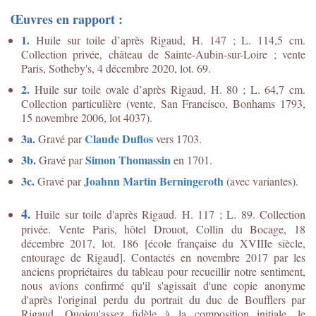
Œuvres en rapport :
1.
Huile sur toile d’après Rigaud, H. 147 ; L. 114,5 cm.
Collection privée, château de Sainte-Aubin-sur-Loire ; vente
Paris, Sotheby's, 4 décembre 2020, lot. 69.
2.
Huile sur toile ovale d’après Rigaud, H. 80 ; L. 64,7 cm.
Collection particulière (vente, San Francisco, Bonhams 1793,
15 novembre 2006, lot 4037).
3a.
Claude Duflos
Gravé par
vers 1703.
3b.
Simon Thomassin
Gravé par
en 1701.
3c.
Joahnn Martin Berningeroth
Gravé par
(avec variantes).
4.
Huile sur toile d'après Rigaud. H. 117 ; L. 89. Collection
privée. Vente Paris, hôtel Drouot, Collin du Bocage, 18
décembre 2017, lot. 186 [école française du XVIIIe siècle,
entourage de Rigaud]. Contactés en novembre 2017 par les
anciens propriétaires du tableau pour recueillir notre sentiment,
nous avions confirmé qu'il s'agissait d'une copie anonyme
d'après l'original perdu du portrait du duc de Boufflers par
Rigaud. Quoiqu'assez fidèle à la composition initiale, le