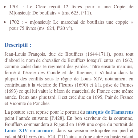
1701 : Le Clerc reçoit 12 livres pour « une Copie de
M[onsieu]r De bouflairs » (ms. 625, f°11).
1702 : « m[onsieu]r Le marechal de bouflairs une coppie »
pour 75 livres (ms. 624, f°20 v°).
Descriptif :
Jean-Louis François, duc de Boufflers (1644-1711), porta tout
d’abord le nom de chevalier de Boufflers lorsqu’il entra, en 1662,
comme cadet dans le régiment des gardes. Titré ensuite marquis,
formé à l’école des Condé et de Turenne, il s’illustra dans la
plupart des conflits sous le règne de Louis XIV, notamment en
contribuant à la victoire de Fleurus (1690) et à la prise de Furnes
(1693) ce qui lui valut le bâton de maréchal de France cette même
année. Deux ans plus tard, il est créé duc en 1695, Pair de France
et Vicomte de Ponches.
marquis de Flamarens
La posture sera reprise pour le portrait du
peint l’année suivante [P.428]. En bon serviteur de la couronne,
Boufflers commandera à Rigaud en 1698 une copie du portrait de
Louis XIV en armure
, dans sa version extrapolée en pied et
valant 600 livres (ms. 624, f°11) ainsi qu’une autre en buste valant