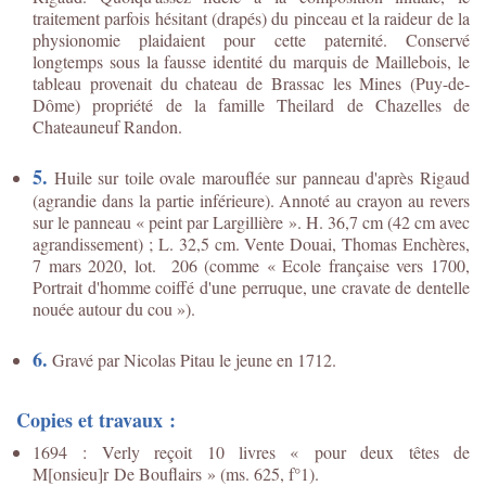
traitement parfois hésitant (drapés) du pinceau et la raideur de la
physionomie plaidaient pour cette paternité. Conservé
longtemps sous la fausse identité du marquis de Maillebois, le
tableau provenait du chateau de Brassac les Mines (Puy-de-
Dôme) propriété de la famille Theilard de Chazelles de
Chateauneuf Randon.
5.
Huile sur toile ovale marouflée sur panneau d'après Rigaud
(agrandie dans la partie inférieure). Annoté au crayon au revers
sur le panneau « peint par Largillière ». H. 36,7 cm (42 cm avec
agrandissement) ; L. 32,5 cm. Vente Douai, Thomas Enchères,
7 mars 2020, lot. 206 (comme « Ecole française vers 1700,
Portrait d'homme coiffé d'une perruque, une cravate de dentelle
nouée autour du cou »).
6.
Gravé par Nicolas Pitau le jeune en 1712.
Copies et travaux :
1694 : Verly reçoit 10 livres « pour deux têtes de
M[onsieu]r De Bouflairs » (ms. 625, f°1).