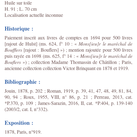
Huile sur toile
H. 91 ; L. 70 cm
Localisation actuelle inconnue
Historique :
Paiement inscrit aux livres de comptes en 1694 pour 500 livres
[rajout de Hulst] (ms. 624, f° 10 : «
Mons[ieu]r le maréchal de
Boufflers
[rajout : Bouflers] ») ; mention rajoutée pour 500 livres
puis rayée en 1698 (ms. 625, f° 14 : «
Mons[ieu]r le maréchal de
Bouflers
») ; collection Madame Thomassin de Châtillon ; Paris,
ancienne collection collection Victor Brinquant en 1878 et 1919.
Bibliographie :
Jouin, 1878, p. 202 ; Roman, 1919, p. 39, 41, 47, 48, 49, 81, 84,
90, 94 ; Roux, 1955, VIII, n° 86, p. 21 ; Perreau, 2013, cat.
*P.370, p. 109 ; James-Sarazin, 2016, II, cat. *P.404, p. 139-140
(2003/2, cat. I, n°332).
Exposition :
1878, Paris, n°919.