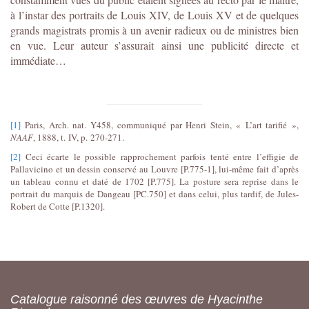
à l’instar des portraits de Louis XIV, de Louis XV et de quelques
grands magistrats promis à un avenir radieux ou de ministres bien
en vue. Leur auteur s’assurait ainsi une publicité directe et
immédiate…
[1]
Paris, Arch. nat. Y458, communiqué par Henri Stein, « L’art tarifié »,
NAAF
, 1888, t. IV, p. 270-271.
[2]
Ceci écarte le possible rapprochement parfois tenté entre l’effigie de
Pallavicino et un dessin conservé au Louvre [P.775-1], lui-même fait d’après
un tableau connu et daté de 1702 [P.775]. La posture sera reprise dans le
portrait du marquis de Dangeau [PC.750] et dans celui, plus tardif, de Jules-
Robert de Cotte [P.1320].
Catalogue raisonné des œuvres de Hyacinthe