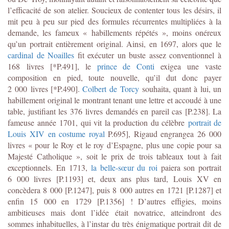
l’efficacité de son atelier. Soucieux de contenter tous les désirs, il
mit peu à peu sur pied des formules récurrentes multipliées à la
demande, les fameux « habillements répétés », moins onéreux
qu’un portrait entièrement original. Ainsi, en 1697, alors que le
cardinal de Noailles
fit exécuter un buste assez conventionnel à
168 livres [*P.491], le
prince de Conti
exigea une vaste
composition en pied, toute nouvelle, qu’il dut donc payer
2 000 livres [*P.490].
Colbert de Torcy
souhaita, quant à lui, un
habillement original le montrant tenant une lettre et accoudé à une
table, justifiant les 376 livres demandés en pareil cas [P.238]. La
fameuse année 1701, qui vit la production du célèbre
portrait de
Louis XIV en costume royal
P.695], Rigaud engrangea 26 000
livres « pour le Roy et le roy d’Espagne, plus une copie pour sa
Majesté Catholique », soit le prix de trois tableaux tout à fait
exceptionnels. En 1713,
la belle-sœur du roi
paiera son portrait
6 000 livres [P.1193] et, deux ans plus tard, Louis XV en
concèdera 8 000 [P.1247], puis 8 000 autres en 1721 [P.1287] et
enfin 15 000 en 1729 [P.1356] ! D’autres effigies, moins
ambitieuses mais dont l’idée était novatrice, atteindront des
sommes inhabituelles, à l’instar du très énigmatique portrait dit de