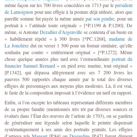
même façon sur les 700 livres concédées en 1713 par le
président
de Lamoignon
pour une effigie à la posture déjà utilisée, alors que
pareille somme fut payée la même année
par son gendre
, pour un
portrait à « l’attitude toute originale » [*P.1199 & P.1200]. De
même, si Antoine
Dezallier d’Argenville
se contenta d’un buste en
« habillement répété » à 300 livres [*PC.1268],
madame de
La Jonchère
dut en verser 1 500 pour un format similaire, qu’elle
souhaita par contre « entièrement original » [*P.1272]. Même
chose quelque années plus tard avec l’extraordinaire
portrait du
financier Samuel Bernard
« en pied avec marine, tout original »
[P.1342], qui dépassa allègrement avec ses 7 200 livres les
pauvres 500 rapportés chaque année par le total des diverses
effigies de personnages aux moyens plus modestes. Là, il est vrai,
le faste de la composition imposait à l’évidence un tarif en rapport.
Enfin, si l’on excepte les tableaux représentant différents membres
de sa propre famille (mentionnés très tôt par diverses sources et
évalués dans l’État des œuvres de l’artiste de 1703), on se gardera
de généraliser une légende selon laquelle le peintre dispensait
systématiquement à ses amis des portraits gratuits. Les effigies
d’artistes tels
Mansart
[P.84] ou
Desjardins
[P.47] furent dûment