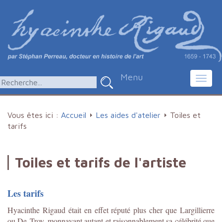
Menu
Toggl
navig
Vous êtes ici :
Accueil
Les aides d'atelier
Toiles et
tarifs
Toiles et tarifs de l'artiste
Les tarifs
Hyacinthe Rigaud était en effet réputé plus cher que Largillierre
ou De Troy, monnayant autant et raisonnablement sa célébrité que