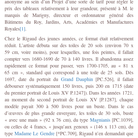
anonyme au sein d’un Projet d’une sorte de tarif pour régler le
prix des tableaux relativement à leur grandeur, présenté à M. le
marquis de Marigny, directeur et ordonnateur général des
Bâtimens du Roy, Jardins, Arts, Académies et Manufactures
Royales
[1]
.
Chez le Rigaud des jeunes années, ce format était relativement
réduit. L’artiste débuta sur des toiles de 20 sols (environ 70 x
59 cm, voire moins), pour lesquelles, une fois peintes, il fallait
compter vers 1680-1690 de 70 à 140 livres. Il abandonna assez
rapidement ce format pour passer, vers 1700-1705, au « 81 x
65 cm », standard qui correspond à une toile de 25 sols. Dès
1697, date du portrait du
Grand Dauphin
[PC.526], il fallait
débourser systématiquement 150 livres, puis 200 en 1715 (date
du premier portrait de Louis XV P.1247]). Dans les années 1721,
au moment du second portrait de Louis XV [P.1287], chaque
modèle payait 300 à 500 livres pour un buste. Dans le cas
d’œuvres de plus grande envergure, les toiles de 30 sols, buste
« avec une main » (92 x 76 cm), du type
Magnianis
[PC.1039],
ou celles de 4 francs, « jusqu’aux genoux » (146 x 113 cm), du
type
Madame Le Gendre
[*PC.709], Rigaud n’en demandait que