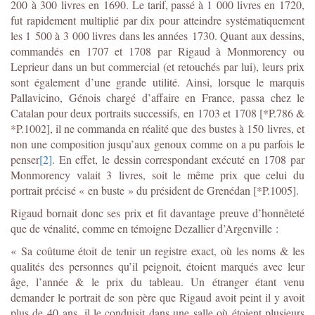
200 à 300 livres en 1690. Le tarif, passé à 1 000 livres en 1720,
fut rapidement multiplié par dix pour atteindre systématiquement
les 1 500 à 3 000 livres dans les années 1730. Quant aux dessins,
commandés en 1707 et 1708 par Rigaud à Monmorency ou
Leprieur dans un but commercial (et retouchés par lui), leurs prix
sont également d’une grande utilité. Ainsi, lorsque le marquis
Pallavicino, Génois chargé d’affaire en France, passa chez le
Catalan pour deux portraits successifs, en 1703 et 1708 [*P.786 &
*P.1002], il ne commanda en réalité que des bustes à 150 livres, et
non une composition jusqu’aux genoux comme on a pu parfois le
penser
[2]
. En effet, le dessin correspondant exécuté en 1708 par
Monmorency valait 3 livres, soit le même prix que celui du
portrait précisé « en buste » du président de Grenédan [*P.1005].
Rigaud bornait donc ses prix et fit davantage preuve d’honnêteté
que de vénalité, comme en témoigne Dezallier d’Argenville :
« Sa coûtume étoit de tenir un registre exact, où les noms & les
qualités des personnes qu’il peignoit, étoient marqués avec leur
âge, l’année & le prix du tableau. Un étranger étant venu
demander le portrait de son père que Rigaud avoit peint il y avoit
plus de 40 ans, il le conduisit dans une salle où étoient plusieurs