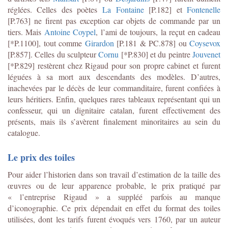
réglées. Celles des poètes
La Fontaine
[P.182] et
Fontenelle
[P.763] ne firent pas exception car objets de commande par un
tiers. Mais
Antoine Coypel
, l’ami de toujours, la reçut en cadeau
[*P.1100], tout comme
Girardon
[P.181 & PC.878] ou
Coysevox
[P.857]. Celles du sculpteur
Cornu
[*P.830] et du peintre
Jouvenet
[*P.829] restèrent chez Rigaud pour son propre cabinet et furent
léguées à sa mort aux descendants des modèles. D’autres,
inachevées par le décès de leur commanditaire, furent confiées à
leurs héritiers. Enfin, quelques rares tableaux représentant qui un
confesseur, qui un dignitaire catalan, furent effectivement des
présents, mais ils s’avèrent finalement minoritaires au sein du
catalogue.
Le prix des toiles
Pour aider l’historien dans son travail d’estimation de la taille des
œuvres ou de leur apparence probable, le prix pratiqué par
« l’entreprise Rigaud » a suppléé parfois au manque
d’iconographie. Ce prix dépendait en effet du format des toiles
utilisées, dont les tarifs furent évoqués vers 1760, par un auteur