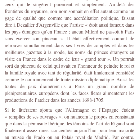
ceux qui le singèrent purement et simplement. Au-delà des
frontières du royaume, son nom sonnait en effet autant comme un
gage de qualité que comme une accréditation politique, faisant
dire à Dezallier d’Argenville que l’artiste « étoit aussi fameux dans
les pays étrangers qu’en France ; aucun Milord ne passoit à Paris
sans exercer son pinceau ». Il était effectivement courant de
retrouver simultanément dans ses livres de comptes et dans les
meilleures gazettes à la mode, les noms de princes étrangers en
visite en France dans le cadre de leur « grand tour ». Un portrait
sorti du pinceau de celui qui avait eu l’honneur de peindre le roi et
la famille royale avec tant de régularité, était finalement considéré
comme le couronnement de toute mission diplomatique. Aussi les
traités de paix drainèrent-ils à Paris un grand nombre de
plénipotentiaires européens dont les faces fières alimentèrent les
productions de l’atelier dans les années 1698-1705.
Si le littérateur ajouta que l’Allemagne et l’Espagne étaient
« remplies de ses ouvrages », on nuancera le propos en constatant
que dans la péninsule Ibérique, les témoins de l’art de Rigaud sont
finalement assez rares, concentrés aujourd’hui pour leur majorité
au musée du Prado ou au Palais royal de Madrid. Par contre,