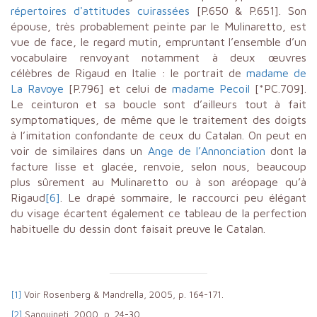
répertoires d'attitudes cuirassées
[P.650 & P.651]. Son
épouse, très probablement peinte par le Mulinaretto, est
vue de face, le regard mutin, empruntant l’ensemble d’un
vocabulaire renvoyant notamment à deux œuvres
célèbres de Rigaud en Italie : le portrait de
madame de
La Ravoye
[P.796] et celui de
madame Pecoil
[*PC.709].
Le ceinturon et sa boucle sont d’ailleurs tout à fait
symptomatiques, de même que le traitement des doigts
à l’imitation confondante de ceux du Catalan. On peut en
voir de similaires dans un
Ange de l’Annonciation
dont la
facture lisse et glacée, renvoie, selon nous, beaucoup
plus sûrement au Mulinaretto ou à son aréopage qu’à
Rigaud
[6]
. Le drapé sommaire, le raccourci peu élégant
du visage écartent également ce tableau de la perfection
habituelle du dessin dont faisait preuve le Catalan.
[1]
Voir Rosenberg & Mandrella, 2005, p. 164-171.
[2]
Sanguineti, 2000, p. 24-30.