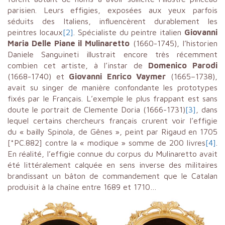
parisien. Leurs effigies, exposées aux yeux parfois
séduits des Italiens, influencèrent durablement les
peintres locaux
[2]
. Spécialiste du peintre italien
Giovanni
Maria Delle Piane il Mulinaretto
(1660-1745), l’historien
Daniele Sanguineti illustrait encore très récemment
combien cet artiste, à l’instar de
Domenico Parodi
(1668-1740) et
Giovanni Enrico Vaymer
(1665–1738),
avait su singer de manière confondante les prototypes
fixés par le Français. L’exemple le plus frappant est sans
doute le portrait de Clemente Doria (1666-1731)
[3]
, dans
lequel certains chercheurs français crurent voir l’effigie
du « bailly Spinola, de Gênes », peint par Rigaud en 1705
[*PC.882] contre la « modique » somme de 200 livres
[4]
.
En réalité, l’effigie connue du corpus du Mulinaretto avait
été littéralement calquée en sens inverse des militaires
brandissant un bâton de commandement que le Catalan
produisit à la chaîne entre 1689 et 1710…