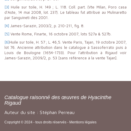
[3]
Huile sur toile, H. 149 ; L. 118. Coll. part. (Vte Milan, Poro casa
d’Aste, 14 mai 2008, lot. 237). Le tableau fut attribué au Mulinaretto
par Sanguineti dès 2001.
[4]
James-Sarazin, 2003/2, p. 210-211, fig. 8.
[5]
Vente Rome, Finarte, 16 octobre 2007, lots 527a & 527b.
[6]
Huile sur toile, H. 57 ; L. 46,5. Vente Paris, Tajan, 19 octobre 2007,
lot 76. Ancienne attribution dans le catalogue à Sassoferrato puis à
Louis de Boulogne (1654-1733). Pour l’attribution à Rigaud voir
James-Sarazin, 2009/2, p. 53 [sans référence à la vente Tajan].
Catalogue raisonné des œuvres de Hyacinthe
Rigaud
Auteur du site : Stéphan Perreau
Copyright © 2024 - tous droits réservés -
Mentions légales