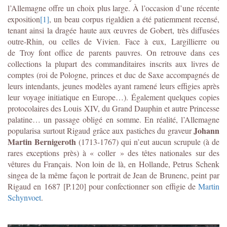
l’Allemagne offre un choix plus large. À l’occasion d’une récente
exposition
[1]
, un beau corpus rigaldien a été patiemment recensé,
tenant ainsi la dragée haute aux œuvres de Gobert, très diffusées
outre-Rhin, ou celles de Vivien. Face à eux, Largillierre ou
de Troy font office de parents pauvres. On retrouve dans ces
collections la plupart des commanditaires inscrits aux livres de
comptes (roi de Pologne, princes et duc de Saxe accompagnés de
leurs intendants, jeunes modèles ayant ramené leurs effigies après
leur voyage initiatique en Europe…). Également quelques copies
protocolaires des Louis XIV, du Grand Dauphin et autre Princesse
palatine… un passage obligé en somme. En réalité, l’Allemagne
Johann
popularisa surtout Rigaud grâce aux pastiches du graveur
Martin Bernigeroth
(1713-1767) qui n’eut aucun scrupule (à de
rares exceptions près) à « coller » des têtes nationales sur des
vêtures du Français. Non loin de là, en Hollande, Petrus Schenk
singea de la même façon le portrait de Jean de Brunenc, peint par
Rigaud en 1687 [P.120] pour confectionner son effigie de
Martin
Schynvoet
.