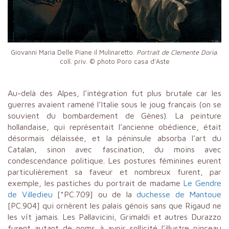
Giovanni Maria Delle Piane il Mulinaretto.
Portrait de Clemente Doria
.
coll. priv. © photo
Poro casa d’Aste
Au-delà des Alpes, l’intégration fut plus brutale car les
guerres avaient ramené l’Italie sous le joug français (on se
souvient du bombardement de Gènes). La peinture
hollandaise, qui représentait l’ancienne obédience, était
désormais délaissée, et la péninsule absorba l’art du
Catalan, sinon avec fascination, du moins avec
condescendance politique. Les postures féminines eurent
particulièrement sa faveur et nombreux furent, par
exemple, les pastiches du portrait de madame
Le Gendre
de Villedieu
[*PC.709] ou de la
duchesse de Mantoue
[PC.904] qui ornèrent les palais génois sans que Rigaud ne
les vît jamais. Les Pallavicini, Grimaldi et autres Durazzo
furent autant de noms à avoir sollicité l’illustre pinceau