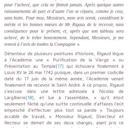
pour l’achevé, que cela ne finiroit jamais. Après quelque autres
raisonnements de part et d’autre l’on se cépara, comme je croy,
sans boire. Pour moy, Messieurs, mon avis seroit, considérant le
mérite et les bonnes mœurs de Mr Rigaux de le recevoir, sans
conséquence pour le présent, et, après que son tableau sera
achevé, de le tréter honestement. Sependant, Messieurs, je me
».
remest à l’avis de touttes la Compagnie
Détenteur de plusieurs peintures d’histoire, Rigaud lègue
à l’Académie une « Purification de la Vierge » ou
Présentation au Temple
[17]
qui échouera finalement à
Louis XV le 26 mai 1742 puisque, dans un premier codicille
daté du 17 juin de la même année, l’Académie venait
finalement de recevoir le Saint André. A ce propos, Rigaud
s’excuse dans une lettre adressée à Nicolas de
Largillierre
[18]
, et lue à l’assemblée, « qu’il étoit
seulement fâché qu’une suitte continuelle d’affaires l’eût
empesché d’effectuer plus tost sa parole ». Toujours
accablé de travail, « Monsieur Rigaud, Directeur et
Recteur se démet de ses deux charges, aïant pris ce