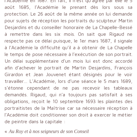
l’Académie en 1687. En fait, il n’est qu’agréé par elle le 5
août 1685, l’Académie le prenant dès lors sous sa
protection. Le 26 août de la même année on lui demande
pour sujets de réception les portraits du sculpteur Martin
Desjardins et du conseiller honoraire de La Chapelle-Bessé
à remettre dans les six mois. On sait que Rigaud ne
respecte pas ce délai puisque, le 1er mars 1687, il signale
à l’Académie la difficulté qu’il a à obtenir de La Chapelle
le temps de pose nécessaire à l’exécution de son portrait.
Un délai supplémentaire d’un mois lui est donc accordé
afin d’achever le portrait de Martin Desjardins, François
Girardon et Jean Jouvenet étant désignés pour le voir
travailler… L’Académie, lors d’une séance le 5 mars 1689,
s’étonne cependant de ne pas recevoir les tableaux
demandés. Rigaud, qui n’a toujours pas satisfait à ses
obligations, reçoit le 10 septembre 1693 les plaintes des
portraitistes de la Maîtrise car sa nécessaire réception à
l’Académie doit conditionner son droit à exercer le métier
de peintre dans la capitale :
«
Au Roy et à nos seigneurs de son Conseil