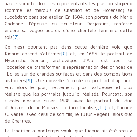
haute société dont les représentants les plus prestigieux
(comme les marquis de Châtillon et de Florensac) se
succèdent dans son atelier. En 1684, son portrait de Marie
Cadenne, l’épouse du sculpteur Desjardins, renforce
encore sa vogue auprès d’une clientèle féminine cette
fois
[7]
.
Ce n’est pourtant pas dans cette dernière voie que
Rigaud entend s’affirmer
[8]
et, en 1685, le portrait de
Hyacinthe Serroni, archevêque d’Albi, est pour lui
l’occasion de transformer la représentation des princes de
l’Eglise sur de grandes surfaces et dans des compositions
historiées
[9]
. Une nouvelle formule du portrait d’apparat
voit alors le jour, nettement plus fastueuse et plus
réaliste que les portraits jusqu’ici réalisés. Pourtant, son
succès n’éclate qu’en 1688 avec le portrait du duc
d’Orléans, dit « Monsieur » (non localisé)
[10]
et, l’année
suivante, avec celui de son fils, le futur Régent, alors duc
de Chartres.
La tradition a longtemps voulu que Rigaud ait été reçu à