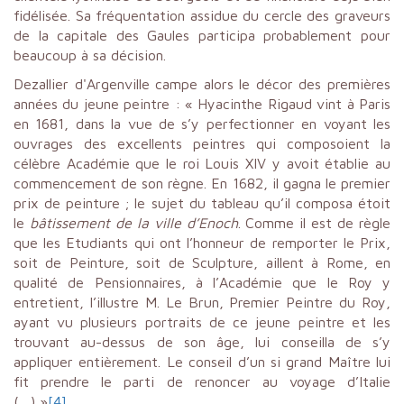
fidélisée. Sa fréquentation assidue du cercle des graveurs
de la capitale des Gaules participa probablement pour
beaucoup à sa décision.
Dezallier d'Argenville campe alors le décor des premières
années du jeune peintre : « Hyacinthe Rigaud vint à Paris
en 1681, dans la vue de s’y perfectionner en voyant les
ouvrages des excellents peintres qui composoient la
célèbre Académie que le roi Louis XIV y avoit établie au
commencement de son règne. En 1682, il gagna le premier
prix de peinture ; le sujet du tableau qu’il composa étoit
le
bâtissement de la ville d’Enoch
. Comme il est de règle
que les Etudiants qui ont l’honneur de remporter le Prix,
soit de Peinture, soit de Sculpture, aillent à Rome, en
qualité de Pensionnaires, à l’Académie que le Roy y
entretient, l’illustre M. Le Brun, Premier Peintre du Roy,
ayant vu plusieurs portraits de ce jeune peintre et les
trouvant au-dessus de son âge, lui conseilla de s’y
appliquer entièrement. Le conseil d’un si grand Maître lui
fit prendre le parti de renoncer au voyage d’Italie
(…) »
[4]
.