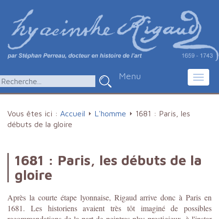
Menu
Toggl
navig
Vous êtes ici :
Accueil
L'homme
1681 : Paris, les
débuts de la gloire
1681 : Paris, les débuts de la
gloire
Après la courte étape lyonnaise, Rigaud arrive donc à Paris en
1681. Les historiens avaient très tôt imaginé de possibles
recommandations de la part de peintres plus prestigieux, à l'instar