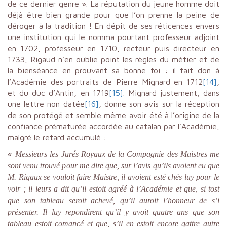
de ce dernier genre ». La réputation du jeune homme doit
déjà être bien grande pour que l’on prenne la peine de
déroger à la tradition ! En dépit de ses réticences envers
une institution qui le nomma pourtant professeur adjoint
en 1702, professeur en 1710, recteur puis directeur en
1733, Rigaud n’en oublie point les règles du métier et de
la bienséance en prouvant sa bonne foi : il fait don à
l’Académie des portraits de Pierre Mignard en 1712
[14]
,
et du duc d’Antin, en 1719
[15]
. Mignard justement, dans
une lettre non datée
[16]
, donne son avis sur la réception
de son protégé et semble même avoir été à l’origine de la
confiance prématurée accordée au catalan par l’Académie,
malgré le retard accumulé :
«
Messieurs les Jurés Royaux de la Compagnie des Maistres me
sont venu trouvé pour me dire que, sur l’avis qu’ils avoient eu que
M. Rigaux se vouloit faire Maistre, il avoient esté chés luy pour le
voir ; il leurs a dit qu’il estoit agréé à l’Académie et que, si tost
que son tableau seroit achevé, qu’il auroit l’honneur de s’i
présenter. Il luy repondirent qu’il y avoit quatre ans que son
tableau estoit comancé et que, s’il en estoit encore qattre autre