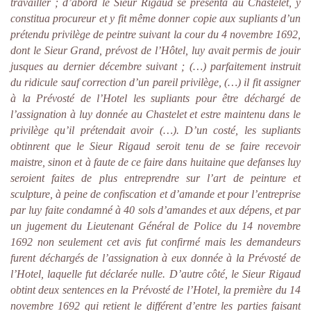
travailler ; d’abord le Sieur Rigaud se présenta au Chastelet, y
constitua procureur et y fit même donner copie aux supliants d’un
prétendu privilège de peintre suivant la cour du 4 novembre 1692,
dont le Sieur Grand, prévost de l’Hôtel, luy avait permis de jouir
jusques au dernier décembre suivant ; (…) parfaitement instruit
du ridicule sauf correction d’un pareil privilège, (…) il fit assigner
à la Prévosté de l’Hotel les supliants pour être déchargé de
l’assignation à luy donnée au Chastelet et estre maintenu dans le
privilège qu’il prétendait avoir (…). D’un costé, les supliants
obtinrent que le Sieur Rigaud seroit tenu de se faire recevoir
maistre, sinon et à faute de ce faire dans huitaine que defanses luy
seroient faites de plus entreprendre sur l’art de peinture et
sculpture, à peine de confiscation et d’amande et pour l’entreprise
par luy faite condamné à 40 sols d’amandes et aux dépens, et par
un jugement du Lieutenant Général de Police du 14 novembre
1692 non seulement cet avis fut confirmé mais les demandeurs
furent déchargés de l’assignation à eux donnée à la Prévosté de
l’Hotel, laquelle fut déclarée nulle. D’autre côté, le Sieur Rigaud
obtint deux sentences en la Prévosté de l’Hotel, la première du 14
novembre 1692 qui retient le différent d’entre les parties faisant