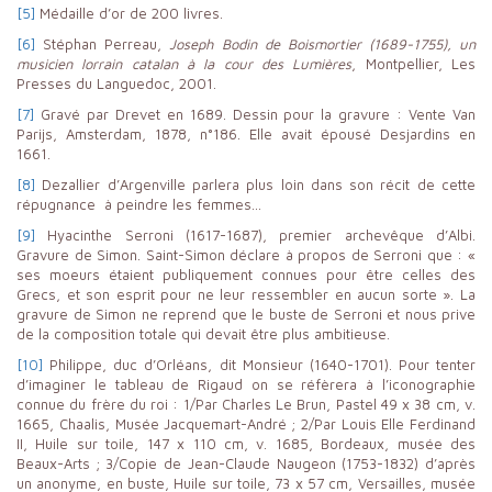
[5]
Médaille d’or de 200 livres.
[6]
Stéphan Perreau,
Joseph Bodin de Boismortier (1689-1755), un
musicien lorrain catalan à la cour des Lumières
, Montpellier, Les
Presses du Languedoc, 2001.
[7]
Gravé par Drevet en 1689. Dessin pour la gravure : Vente Van
Parijs, Amsterdam, 1878, n°186. Elle avait épousé Desjardins en
1661.
[8]
Dezallier d’Argenville parlera plus loin dans son récit de cette
répugnance à peindre les femmes…
[9]
Hyacinthe Serroni (1617-1687), premier archevêque d’Albi.
Gravure de Simon. Saint-Simon déclare à propos de Serroni que : «
ses moeurs étaient publiquement connues pour être celles des
Grecs, et son esprit pour ne leur ressembler en aucun sorte ». La
gravure de Simon ne reprend que le buste de Serroni et nous prive
de la composition totale qui devait être plus ambitieuse.
[10]
Philippe, duc d’Orléans, dit Monsieur (1640-1701). Pour tenter
d’imaginer le tableau de Rigaud on se réfèrera à l’iconographie
connue du frère du roi : 1/Par Charles Le Brun, Pastel 49 x 38 cm, v.
1665, Chaalis, Musée Jacquemart-André ; 2/Par Louis Elle Ferdinand
II, Huile sur toile, 147 x 110 cm, v. 1685, Bordeaux, musée des
Beaux-Arts ; 3/Copie de Jean-Claude Naugeon (1753-1832) d’après
un anonyme, en buste, Huile sur toile, 73 x 57 cm, Versailles, musée