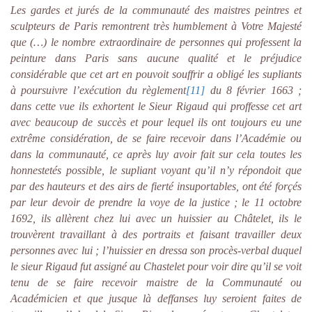
Les gardes et jurés de la communauté des maistres peintres et
sculpteurs de Paris remontrent très humblement à Votre Majesté
que (…) le nombre extraordinaire de personnes qui professent la
peinture dans Paris sans aucune qualité et le préjudice
considérable que cet art en pouvoit souffrir a obligé les supliants
à poursuivre l’exécution du règlement
[11]
du 8 février 1663 ;
dans cette vue ils exhortent le Sieur Rigaud qui proffesse cet art
avec beaucoup de succès et pour lequel ils ont toujours eu une
extrême considération, de se faire recevoir dans l’Académie ou
dans la communauté, ce après luy avoir fait sur cela toutes les
honnestetés possible, le supliant voyant qu’il n’y répondoit que
par des hauteurs et des airs de fierté insuportables, ont été forçés
par leur devoir de prendre la voye de la justice ; le 11 octobre
1692, ils allèrent chez lui avec un huissier au Châtelet, ils le
trouvèrent travaillant à des portraits et faisant travailler deux
personnes avec lui ; l’huissier en dressa son procès-verbal duquel
le sieur Rigaud fut assigné au Chastelet pour voir dire qu’il se voit
tenu de se faire recevoir maistre de la Communauté ou
Académicien et que jusque là deffanses luy seroient faites de