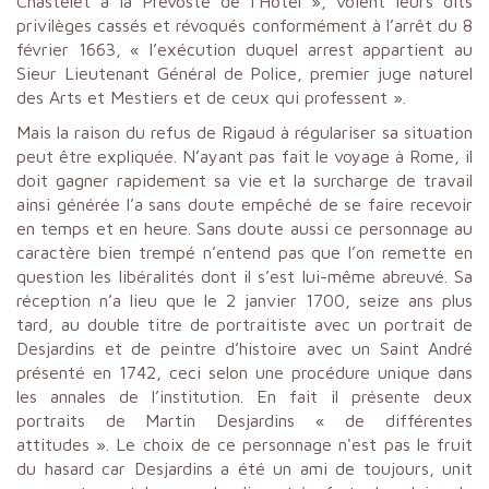
Chastelet à la Prévosté de l’Hotel », voient leurs dits
privilèges cassés et révoqués conformément à l’arrêt du 8
février 1663, « l’exécution duquel arrest appartient au
Sieur Lieutenant Général de Police, premier juge naturel
des Arts et Mestiers et de ceux qui professent ».
Mais la raison du refus de Rigaud à régulariser sa situation
peut être expliquée. N’ayant pas fait le voyage à Rome, il
doit gagner rapidement sa vie et la surcharge de travail
ainsi générée l’a sans doute empêché de se faire recevoir
en temps et en heure. Sans doute aussi ce personnage au
caractère bien trempé n’entend pas que l’on remette en
question les libéralités dont il s’est lui-même abreuvé. Sa
réception n’a lieu que le 2 janvier 1700, seize ans plus
tard, au double titre de portraitiste avec un portrait de
Desjardins et de peintre d’histoire avec un Saint André
présenté en 1742, ceci selon une procédure unique dans
les annales de l’institution. En fait il présente deux
portraits de Martin Desjardins « de différentes
attitudes ». Le choix de ce personnage n'est pas le fruit
du hasard car Desjardins a été un ami de toujours, unit