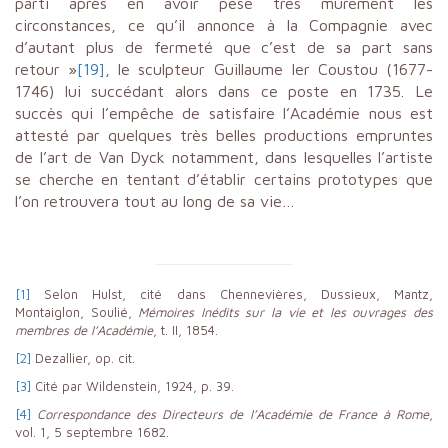
parti après en avoir pesé très mûrement les
circonstances, ce qu’il annonce à la Compagnie avec
d’autant plus de fermeté que c’est de sa part sans
retour »
[19]
, le sculpteur Guillaume Ier Coustou (1677-
1746) lui succédant alors dans ce poste en 1735. Le
succès qui l’empêche de satisfaire l’Académie nous est
attesté par quelques très belles productions empruntes
de l’art de Van Dyck notamment, dans lesquelles l’artiste
se cherche en tentant d’établir certains prototypes que
l’on retrouvera tout au long de sa vie…
[1]
Selon Hulst, cité dans Chennevières, Dussieux, Mantz,
Montaiglon, Soulié,
Mémoires Inédits sur la vie et les ouvrages des
membres de l’Académie
, t. II, 1854.
[2]
Dezallier, op. cit.
[3]
Cité par Wildenstein, 1924, p. 39.
[4]
Correspondance des Directeurs de l’Académie de France à Rome
,
vol. 1, 5 septembre 1682.