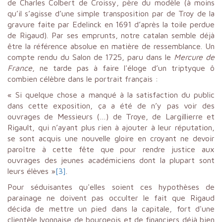
de Charles Colbert de Croissy, père du modèle (à moins
qu’il s’agisse d’une simple transposition par de Troy de la
gravure faite par Edelinck en 1691 d’après la toile perdue
de Rigaud). Par ses emprunts, notre catalan semble déjà
être la référence absolue en matière de ressemblance. Un
compte rendu du Salon de 1725, paru dans le
Mercure de
France
, ne tarde pas à faire l'éloge d’un triptyque ô
combien célèbre dans le portrait français :
« Si quelque chose a manqué à la satisfaction du public
dans cette exposition, ça a été de n’y pas voir des
ouvrages de Messieurs (…) de Troye, de Largillierre et
Rigault, qui n’ayant plus rien à ajouter à leur réputation,
se sont acquis une nouvelle gloire en croyant ne devoir
paroître à cette fête que pour rendre justice aux
ouvrages des jeunes académiciens dont la plupart sont
leurs élèves »
[3]
.
Pour séduisantes qu'elles soient ces hypothèses de
parainage ne doivent pas occulter le fait que Rigaud
décida de mettre un pied dans la capitale, fort d'une
clientèle lyonnaise de bourgeois et de financiers déjà bien