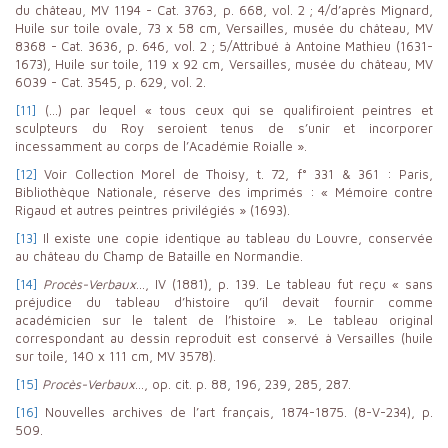
du château, MV 1194 - Cat. 3763, p. 668, vol. 2 ; 4/d’après Mignard,
Huile sur toile ovale, 73 x 58 cm, Versailles, musée du château, MV
8368 - Cat. 3636, p. 646, vol. 2 ; 5/Attribué à Antoine Mathieu (1631-
1673), Huile sur toile, 119 x 92 cm, Versailles, musée du château, MV
6039 - Cat. 3545, p. 629, vol. 2.
[11]
(…) par lequel « tous ceux qui se qualifiroient peintres et
sculpteurs du Roy seroient tenus de s’unir et incorporer
incessamment au corps de l’Académie Roialle ».
[12]
Voir Collection Morel de Thoisy, t. 72, f° 331 & 361 : Paris,
Bibliothèque Nationale, réserve des imprimés : « Mémoire contre
Rigaud et autres peintres privilégiés » (1693).
[13]
Il existe une copie identique au tableau du Louvre, conservée
au château du Champ de Bataille en Normandie.
[14]
Procès-Verbaux
…, IV (1881), p. 139. Le tableau fut reçu « sans
préjudice du tableau d’histoire qu’il devait fournir comme
académicien sur le talent de l’histoire ». Le tableau original
correspondant au dessin reproduit est conservé à Versailles (huile
sur toile, 140 x 111 cm, MV 3578).
[15]
Procès-Verbaux
…, op. cit. p. 88, 196, 239, 285, 287.
[16]
Nouvelles archives de l’art français, 1874-1875. (8-V-234), p.
509.