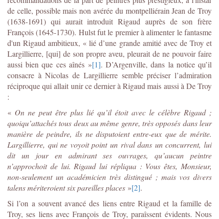
de celle, possible mais non avérée du montpelliérain Jean de Troy
(1638-1691) qui aurait introduit Rigaud auprès de son frère
François (1645-1730). Hulst fut le premier à alimenter le fantasme
d'un Rigaud ambitieux, « lié d’une grande amitié avec de Troy et
Largillierre, [qui] de son propre aveu, pleurait de ne pouvoir faire
aussi bien que ces aînés »
[1]
. D’Argenville, dans la notice qu’il
consacre à Nicolas de Largillierre semble préciser l’admiration
réciproque qui allait unir ce dernier à Rigaud mais aussi à De Troy
:
«
On ne peut être plus lié qu’il étoit avec le célèbre Rigaud ;
quoiqu’attachés tous deux au même genre, très opposés dans leur
manière de peindre, ils ne disputoient entre-eux que de mérite.
Largillierre, qui ne voyoit point un rival dans un concurrent, lui
dit un jour en admirant ses ouvrages, qu’aucun peintre
n’approchoit de lui. Rigaud lui répliqua : Vous êtes, Monsieur,
non-seulement un académicien très distingué ; mais vos divers
talens mériteroient six pareilles places
»
[2]
.
Si l’on a souvent avancé des liens entre Rigaud et la famille de
Troy, ses liens avec François de Troy, paraîssent évidents. Nous