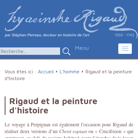
Menu
Toggl
navig
Vous êtes ici :
Accueil
L'homme
Rigaud et la peinture
d'histoire
Rigaud et la peinture
d'histoire
Le voyage à Perpignan est également l’occasion pour Rigaud de
réaliser deux versions d’un
Christ expiant
ou « Crucifixion » qui
expriment, au delà du registre habituel, toute l’étendue de la leçon