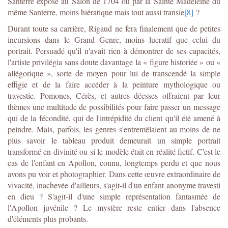
Santerre expose au Salon de 1704 ou par la Sainte Madeleine du
même Santerre, moins hiératique mais tout aussi transie
[8]
?
Durant toute sa carrière, Rigaud ne fera finalement que de petites
incursions dans le Grand Genre, moins lucratif que celui du
portrait. Persuadé qu'il n'avait rien à démontrer de ses capacités,
l'artiste privilégia sans doute davantage la « figure historiée » ou «
allégorique », sorte de moyen pour lui de transcendé la simple
effigie et de la faire accéder à la peinture mythologique ou
travestie. Pomones, Cérès, et autres déesses offraient par leur
thèmes une multitude de possibilités pour faire passer un message
qui de la fécondité, qui de l'intrépidité du client qu'il été amené à
peindre. Mais, parfois, les genres s'entremêlaient au moins de ne
plus savoir le tableau produit demeurait un simple portrait
transformé en divinité ou si le modèle était en réalité fictif. C'est le
cas de l'enfant en Apollon, connu, longtemps perdu et que nous
avons pu voir et photographier. Dans cette œuvre extraordinaire de
vivacité, inachevée d'ailleurs, s'agit-il d'un enfant anonyme travesti
en dieu ? S'agit-il d'une simple représentation fantasmée de
l'Apollon juvénile ? Le mystère reste entier dans l'absence
d'éléments plus probants.