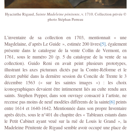
Hyacinthe Rigaud,
Sainte Madeleine pénitente
, v. 1710. Collection privée ©
photo Stéphan Perreau
L’inventaire de sa collection en 1703, mentionnait « une
Magdelaine, d’après Le Guide », estimée 200 livres
[5]
, également
présente dans le catalogue de la vente Collin de Vermont, en
1761, sous le numéro 20 (p. 5 du catalogue de la vente de sa
collection). Guido Reni en avait peint plusieurs prototypes,
illustrant les axes picturaux dictés par la Contre-Réforme et le
décret publié dans la dernière session du Concile de Trente le 3
décembre 1563 (« sur les saintes images ») : les choix
iconographiques devaient être intimement liés au culte rendu aux
saints. Stephen Pepper, dans son ouvrage consacré à l’artiste, ne
recense pas moins de neuf modèles différents de la sainte
[6]
peints
entre 1614 et 1640-1642. Mentionnée dans son propre Inventaire
après décès, sous le n°401 du chapitre des « Tableaux estants dans
le Petit Cabinet ayant veuë sur la ruë de Louis le Grand », la
Madeleine Pénitente de Rigaud semble avoir occupé une place de