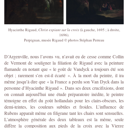
Hyacinthe Rigaud,
Christ expiant sur la croix
(à gauche, 1695 ; à droite,
1696).
Perpignan, musée Rigaud © photos Stéphan Perreau
D’Argenville, nous l’avons vu, n’avait eu de cesse comme Collin
de Vermont de souligner la filiation de Rigaud avec la peinture
flamande en notant que « le goût de Vandyck a toujours été son
objet ; rarement s’en est-il écarté ». À la mort du peintre, il ira
même jusqu’à dire que « la France a perdu son Van Dyck dans la
personne d’Hyacinthe Rigaud ». Dans ses deux crucifixions, dont
on connaît aujourd'hui une étude préparatoire inédite, le peintre
témoigne en effet du goût hollandais pour les clairs-obscurs, les
demi-teintes, les couleurs subtiles et froides. L’influence de
Rubens apparaît même en filigrane tant les chairs sont sensuelles.
L’atmosphère générale des deux tableaux est la même, seule
diffère la composition aux pieds de la croix avec la Vierge