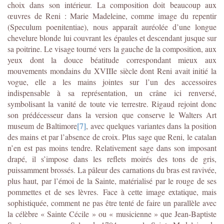
choix dans son intérieur. La composition doit beaucoup aux
œuvres de Reni : Marie Madeleine, comme image du repentir
(Speculum poenitentiae), nous apparaît auréolée d’une longue
chevelure blonde lui couvrant les épaules et descendant jusque sur
sa poitrine. Le visage tourné vers la gauche de la composition, aux
yeux dont la douce béatitude correspondant mieux aux
mouvements mondains du XVIIIe siècle dont Reni avait initié la
vogue, elle a les mains jointes sur l’un des accessoires
indispensable à sa représentation, un crâne ici renversé,
symbolisant la vanité de toute vie terrestre. Rigaud rejoint donc
son prédécesseur dans la version que conserve le Walters Art
museum de Baltimore
[7]
, avec quelques variantes dans la position
des mains et par l’absence de croix. Plus sage que Reni, le catalan
n’en est pas moins tendre. Relativement sage dans son imposant
drapé, il s’impose dans les reflets moirés des tons de gris,
puissamment brossés. La pâleur des carnations du bras est ravivée,
plus haut, par l’émoi de la Sainte, matérialisé par le rouge de ses
pommettes et de ses lèvres. Face à cette image extatique, mais
sophistiquée, comment ne pas être tenté de faire un parallèle avec
la célèbre « Sainte Cécile » ou « musicienne » que Jean-Baptiste