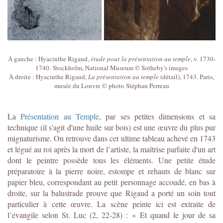
À gauche : Hyacinthe Rigaud,
étude pour la présentation au temple
, v. 1730-
1740. Stockholm, National Museum © Sotheby's images
À droite : Hyacinthe Rigaud,
La présentation au temple
(détail), 1743. Paris,
musée du Louvre © photo Stéphan Perreau
La
Présentation au Temple
, par ses petites dimensions et sa
technique (il s'agit d'une huile sur bois) est une œuvre du plus pur
mignaturisme. On retrouve dans cet ultime tableau achevé en 1743
et légué au roi après la mort de l’artiste, la maîtrise parfaite d'un art
dont le peintre possède tous les éléments. Une petite étude
préparatoire à la pierre noire, estompe et rehauts de blanc sur
papier bleu, correspondant au petit personnage accoudé, en bas à
droite, sur la balustrade prouve que Rigaud a porté un soin tout
particulier à cette œuvre. La scène peinte ici est extraite de
l’évangile selon St. Luc (2, 22-28) : « Et quand le jour de sa