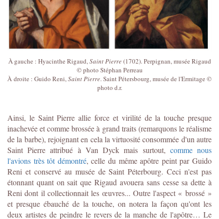
À gauche : Hyacinthe Rigaud,
Saint Pierre
(1702). Perpignan, musée Rigaud
© photo Stéphan Perreau
À droite : Guido Reni,
Saint Pierre
. Saint Pétersbourg, musée de l'Ermitage ©
photo d.r.
Ainsi, le Saint Pierre allie force et virilité de la touche presque
inachevée et comme brossée à grand traits (remarquons le réalisme
de la barbe), rejoignant en cela la virtuosité consommée d'un autre
Saint Pierre attribué à Van Dyck mais surtout,
comme nous
l'avions très tôt démontré
, celle du même apôtre peint par Guido
Reni et conservé au musée de Saint Péterbourg. Ceci n'est pas
étonnant quant on sait que Rigaud avouera sans cesse sa dette à
Reni dont il collectionnait les œuvres... Outre l'aspect « brossé »
et presque ébauché de la touche, on notera la façon qu'ont les
deux artistes de peindre le revers de la manche de l'apôtre… Le