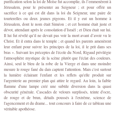
purification selon la loi de Moïse fut accomplie, ils l’emmenèrent à
Jérusalem, pour le présenter au Seigneur ; et pour offrir un
sacrifice à ce qui est dit dans la loi du Seigneur, une paire de
tourterelles ou deux jeunes pigeons. Et il y eut un homme à
Jérusalem, dont le nom était Siméon ; et cet homme était juste et
dévot, attendant après le consolation d’Israël ; et Dieu était sur lui.
Il lui fut révélé qu’il ne devait pas voir la mort avant d’avoir vu le
Christ. Et il entra dans le temple ; et quand les parents amenèrent
leur enfant pour suivre les principes de la loi, il le prit dans ses
bras ». Suivant les préceptes de l'école du Nord, Rigaud privilégie
l'atmosphère mystique de la scène plutôt que l'éclat des couleurs.
Ainsi, seul le bleu de la robe de la Vierge et dans une moindre
mesure le rouge fané du dais captent l'attention. Mais c'est surtout
la lumière éclairant l'enfant et les reflets qu'elle produit sur
l'argenterie au premier plan qui attire le regard. Au loin, la faible
flamme d'une lampe créé une subtile diversion dans la quasi
obscurité générale. Cascades de velours surplissés, teinte d'ocre,
de rouge et de brun, détails poussés à l'extrême, science de
l'agencement et du drame... tout concours à faire de ce tableau une
véritable apothéose.