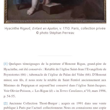
Hyacinthe Rigaud,
Enfant en Apollon
, v. 1710. Paris, collection privée
© photo Stéphan Perreau
[1]
Quelques témoignages de la peinture d’Honorat Rigau, grand-père de
Hyacinthe, ont été conservés : Retable de l’église Saint-Jean l’Evangéliste de
Peyrestortes (66) ; tabernacle de l’église de Palau del Vidre (66). D’Honorat
minor, son fils, il nous reste le retable de Saint Ferréol anciennement aux
Minimes de Perpignan et aujourd’hui conservé dans l’église Saint-Jacques.
Voir Olivier Poisson, « Les Rigau (d) » in
Terres Catalanes
, n°10, mars 1996,
.
p. 54-55
[2]
Ancienne Collection Thoré-Burger ; acquis en 1991 dans une vente
publique à Paris par l’actuel collectionneur. Nous en connaissons une copie