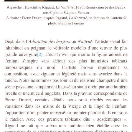
À gauche : Hyacinthe Rigaud,
La Nativité
, 1683, Rennes musée des Beaux
arts © photo Stéphan Perreau
À droite : Pierre Drevet d'après Rigaud,
La Nativité
, collection de l'auteur ©
photo Stéphan Perreau
Déjà, dans l’
Adoration des bergers
ou
Nativité
, l’artiste s’était fait
inhabituel en peignant le véritable modello d’une œuvre de plus
grande envergure
[2]
. L’éclat divin qui irradie la figure adorée de
l’enfant s’inspire sans détour des plus intimistes tableaux
rembranesques du nord. L’artiste brosse rapidement sa
composition, avec vigueur et légèreté mais sans avarice dans la
touche. Nous ne sommes pas loin ici du réalisme champêtre d’une
scène paysanne, simplement haussé au statut divin par une lumière
irréelle et une nuée d’angelots. Dans la gravure correspondante de
Pierre Drevet, certains détails nous sont révélés comme les
variations dans les mains de la Vierge et le linge de l’enfant,
l’apparition d’un panier renversé au premier plan et du bœuf sous
le râtelier. Avec ces premiers tableaux dits « académiques »,
Rigaud ne fait que suivre une tradition bien établie chez les
portraitistes de sa génération puisque la peinture d’histoire tenait le