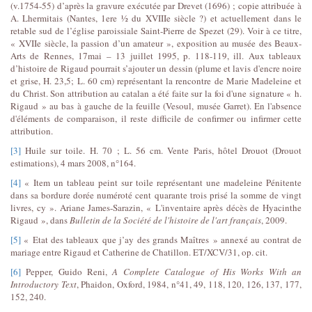
(v.1754-55) d’après la gravure exécutée par Drevet (1696) ; copie attribuée à
A. Lhermitais (Nantes, 1ere ½ du XVIIIe siècle ?) et actuellement dans le
retable sud de l’église paroissiale Saint-Pierre de Spezet (29). Voir à ce titre,
« XVIIe siècle, la passion d’un amateur », exposition au musée des Beaux-
Arts de Rennes, 17mai – 13 juillet 1995, p. 118-119, ill. Aux tableaux
d’histoire de Rigaud pourrait s’ajouter un dessin (plume et lavis d'encre noire
et grise, H. 23,5; L. 60 cm) représentant la rencontre de Marie Madeleine et
du Christ. Son attribution au catalan a été faite sur la foi d'une signature « h.
Rigaud » au bas à gauche de la feuille (Vesoul, musée Garret). En l'absence
d'éléments de comparaison, il reste difficile de confirmer ou infirmer cette
attribution.
[3]
Huile sur toile. H. 70 ; L. 56 cm. Vente Paris, hôtel Drouot (Drouot
estimations), 4 mars 2008, n°164.
[4]
« Item un tableau peint sur toile représentant une madeleine Pénitente
dans sa bordure dorée numéroté cent quarante trois prisé la somme de vingt
livres, cy ». Ariane James-Sarazin, « L'inventaire après décès de Hyacinthe
Rigaud », dans
Bulletin de la Société de l'histoire de l'art français
, 2009.
[5]
« Etat des tableaux que j’ay des grands Maîtres » annexé au contrat de
mariage entre Rigaud et Catherine de Chatillon. ET/XCV/31, op. cit.
[6]
Pepper, Guido Reni,
A Complete Catalogue of His Works With an
Introductory Text
, Phaidon, Oxford, 1984, n°41, 49, 118, 120, 126, 137, 177,
152, 240.