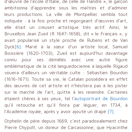
d’œuvre de l’école d’Italie, de celle de Flandre », le garçon
ambitionna d’apprendre sous les maîtres et d’admirer
leurs productions. La ville de Montpellier sembla tout
indiquée : à la fois proche et regorgeant d’œuvres d’art,
elle était un creuset artistique très actif. Ainsi, le
Bruxellois Jean Zueil (fl. 1647-1658), dit « le Français », y
avait popularisé un style proche de Rubens et de Van
Dyck
[6]
. Marié à la sœur d’un artiste local, Samuel
Boissière (1620-1703), Zueil est aujourd’hui davantage
connu pour ses démêlés avec une autre figure
emblématique de la cité languedocienne à laquelle Rigaud
vouera d’ailleurs un véritable culte : Sébastien Bourdon
(1616-1671). Toute sa vie, le Catalan possédera en effet
des œuvres de cet artiste et n’hésitera pas à les pister
sur le marché de l’art, quitte à les revendre. Certaines
étaient chères à ses yeux, tel l’
autoportrait de Bourdon
qu’il retoucha et qu'il finira par léguer, en 1734, à
l’Académie royale, après y avoir ajouté un drapé
[7]
.
Orphelin de père depuis 1669, c’est paradoxalement chez
Pierre Chypolt, un doreur de Carcassonne, que Hyacinthe