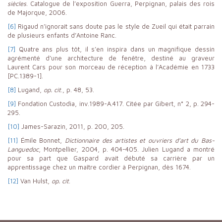
siècles
. Catalogue de l’exposition Guerra, Perpignan, palais des rois
de Majorque, 2006.
[6]
Rigaud n’ignorait sans doute pas le style de Zueil qui était parrain
de plusieurs enfants d’Antoine Ranc.
[7]
Quatre ans plus tôt, il s’en inspira dans un magnifique dessin
agrémenté d’une architecture de fenêtre, destiné au graveur
Laurent Cars pour son morceau de réception à l’Académie en 1733
[PC.1389-1].
[8]
Lugand,
op. cit
., p. 48, 53.
[9]
Fondation Custodia, inv.1989-A.417. Citée par Gibert, n° 2, p. 294-
295.
[10]
James-Sarazin, 2011, p. 200, 205.
[11]
Émile Bonnet,
Dictionnaire des artistes et ouvriers d’art du Bas-
Languedoc
, Montpellier, 2004, p. 404-405. Julien Lugand a montré
pour sa part que Gaspard avait débuté sa carrière par un
apprentissage chez un maître cordier à Perpignan, dès 1674.
[12]
Van Hulst,
op. cit
.