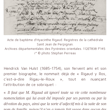
Acte de baptême d'Hyacinthe Rigaud. Registres de la cathédrale
Saint Jean de Perpignan.
Archives départementales des Pyrénées orientales. 112ET838 f°145
r° © photo Stéphan Perreau
Hendrick Van Hulst (1685-1754), son fervent ami et son
premier biographe, le nommait déjà de « Rigaud y Ros,
c’est-à-dire Rigau-le-Roux », tout en nuançant
l’attribution de ce sobriquet :
«
Il faut que M. Rigaud ait ignoré toute sa vie cette nombreuse
nomenclation qui lui avait été imposée par ses parents ou par la
dévotion du pays, ainsi que la sorte d’adjectif mis à la suite de son
nom de famille, puisqu’il n’en a jamais fait usage dans aucun des