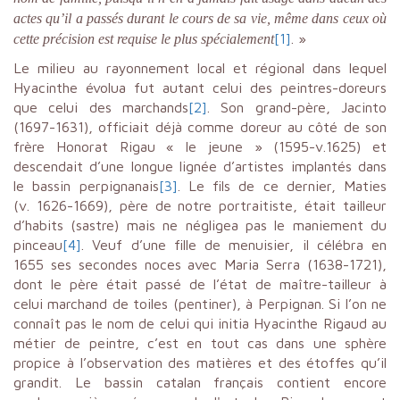
actes qu’il a passés durant le cours de sa vie, même dans ceux où
[1]
. »
cette précision est requise le plus spécialement
Le milieu au rayonnement local et régional dans lequel
Hyacinthe évolua fut autant celui des peintres-doreurs
que celui des marchands
[2]
. Son grand-père, Jacinto
(1697-1631), officiait déjà comme doreur au côté de son
frère Honorat Rigau « le jeune » (1595-v.1625) et
descendait d’une longue lignée d’artistes implantés dans
le bassin perpignanais
[3]
. Le fils de ce dernier, Maties
(v. 1626-1669), père de notre portraitiste, était tailleur
d’habits (sastre) mais ne négligea pas le maniement du
pinceau
[4]
. Veuf d’une fille de menuisier, il célébra en
1655 ses secondes noces avec Maria Serra (1638-1721),
dont le père était passé de l’état de maître-tailleur à
celui marchand de toiles (pentiner), à Perpignan. Si l’on ne
connaît pas le nom de celui qui initia Hyacinthe Rigaud au
métier de peintre, c’est en tout cas dans une sphère
propice à l’observation des matières et des étoffes qu’il
grandit. Le bassin catalan français contient encore