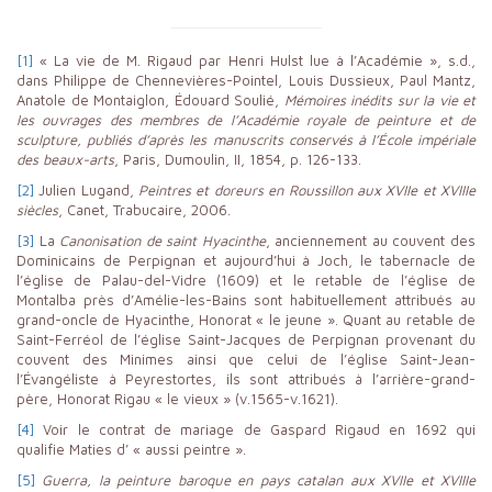
[1]
« La vie de M. Rigaud par Henri Hulst lue à l’Académie », s.d.,
dans Philippe de Chennevières-Pointel, Louis Dussieux, Paul Mantz,
Anatole de Montaiglon, Édouard Soulié,
Mémoires inédits sur la vie et
les ouvrages des membres de l’Académie royale de peinture et de
sculpture, publiés d’après les manuscrits conservés à l’École impériale
des beaux-arts
, Paris, Dumoulin, II, 1854, p. 126-133.
[2]
Julien Lugand,
Peintres et doreurs en Roussillon aux XVIIe et XVIIIe
siècles
, Canet, Trabucaire, 2006.
[3]
La
Canonisation de saint Hyacinthe
, anciennement au couvent des
Dominicains de Perpignan et aujourd’hui à Joch, le tabernacle de
l’église de Palau-del-Vidre (1609) et le retable de l’église de
Montalba près d’Amélie-les-Bains sont habituellement attribués au
grand-oncle de Hyacinthe, Honorat « le jeune ». Quant au retable de
Saint-Ferréol de l’église Saint-Jacques de Perpignan provenant du
couvent des Minimes ainsi que celui de l’église Saint-Jean-
l’Évangéliste à Peyrestortes, ils sont attribués à l’arrière-grand-
père, Honorat Rigau « le vieux » (v.1565-v.1621).
[4]
Voir le contrat de mariage de Gaspard Rigaud en 1692 qui
qualifie Maties d’ « aussi peintre ».
[5]
Guerra, la peinture baroque en pays catalan aux XVIIe et XVIIIe