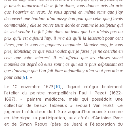
je devois auparavant de le faire dorer, vous donner avis du prix
que l’ouvrier en veux. Je vous aprend en même tems que j’ay
découvert une bordure d’un aussy bon gou que celle que j’avois
commandée ; elle se trouve toute dorée et comme le sculpteur qui
la veut vendre l’a fait faire dans un tems que l’or n’étois pas au
prix qu’il est aujourd’huy, il m’a dis qu’il la laisseroit pour cent
livres, par là vous en gagnerez cinquante. Mandez moy, je vous
prie, Monsieur, ce que vous voulez que je fasse ; je ne cherche en
cela que votre interrest. Il est affreux que les choses soient
montées au degré où elles sont ; ce qui est le plus déplaisant est
que l’ouvrage que l’on fait faire aujourdhuy n’en vaut pas mieux
[9]
. »
pour cela
Le 10 novembre 1673
[10]
, Rigaud intégra finalement
l’atelier du peintre montpelliérain Paul I Pezet (1622-
1687), « peintre médiocre, mais qui possédoit une
collection de beaux tableaux » avouait Van Hulst. Ce
jugement réducteur doit être aujourd'hui nuancé comme
en témoigne sa participation, aux côtés d'Antoine Ranc
et de Simon Raoux (père de Jean) à l'élaboration du