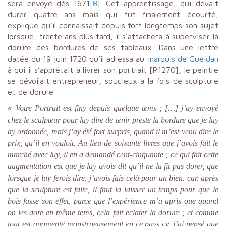
sera envoyé dès 1671
[8]
. Cet apprentissage, qui devait
durer quatre ans mais qui fut finalement écourté,
explique qu’il connaissait depuis fort longtemps son sujet
lorsque, trente ans plus tard, il s’attachera à superviser la
dorure des bordures de ses tableaux. Dans une lettre
datée du 19 juin 1720 qu’il adressa au
marquis de Gueidan
à qui il s’apprêtait à livrer son portrait [P.1270], le peintre
se dévoilait entrepreneur, soucieux à la fois de sculpture
et de dorure :
«
Votre Portrait est finy depuis quelque tems ; […] j’ay envoyé
chez le sculpteur pour luy dire de tenir preste la bordure que je luy
ay ordonnée, mais j’ay été fort surpris, quand il m’est venu dire le
prix, qu’il en vouloit. Au lieu de soixante livres que j’avois fait le
marché avec luy, il en a demandé cent-cinquante ; ce qui fait cette
augmentation est que je luy avois dit qu’il ne la fit pas dorer, que
lorsque je luy ferois dire, j’avois fais celà pour un bien, car, après
que la sculpture est faite, il faut la laisser un temps pour que le
bois fasse son effet, parce que l’expérience m’a apris que quand
on les dore en même tems, cela fait eclater la dorure ; et comme
tout est augmenté monstrueusement en ce pays cy, j’ai pensé que