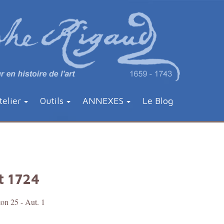
telier
Outils
ANNEXES
Le Blog
t 1724
ton 25 - Aut. 1