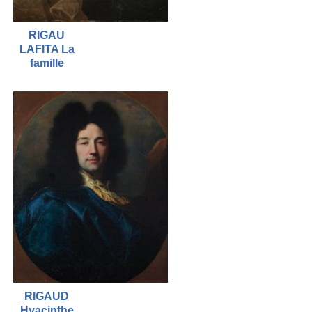
RIGAU
LAFITA La
famille
RIGAUD
Hyacinthe