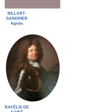
RILLART-
SANDRIER
Agnès
RAFÉLIS DE