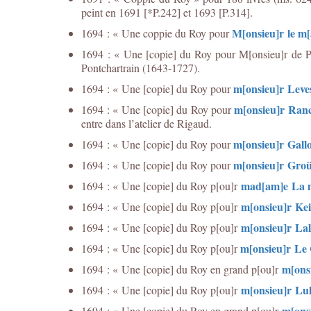
peint en 1691 [*P.242] et 1693 [P.314].
M[onsieu]r le m
1694 : « Une coppie du Roy pour
1694 : « Une [copie] du Roy pour M[onsieu]r de Po
Pontchartrain (1643-1727).
m[onsieu]r Leve
1694 : « Une [copie] du Roy pour
m[onsieu]r Ranc
1694 : « Une [copie] du Roy pour
entre dans l’atelier de Rigaud.
m[onsieu]r Gall
1694 : « Une [copie] du Roy pour
m[onsieu]r Gro
1694 : « Une [copie] du Roy pour
mad[am]e La m
1694 : « Une [copie] du Roy p[ou]r
m[onsieu]r Kei
1694 : « Une [copie] du Roy p[ou]r
m[onsieu]r La
1694 : « Une [copie] du Roy p[ou]r
m[onsieu]r Le
1694 : « Une [copie] du Roy p[ou]r
m[ons
1694 : « Une [copie] du Roy en grand p[ou]r
m[onsieu]r Lul
1694 : « Une [copie] du Roy p[ou]r
m[onsi
1694 : « Une [copie] du Roy en grand p[ou]r