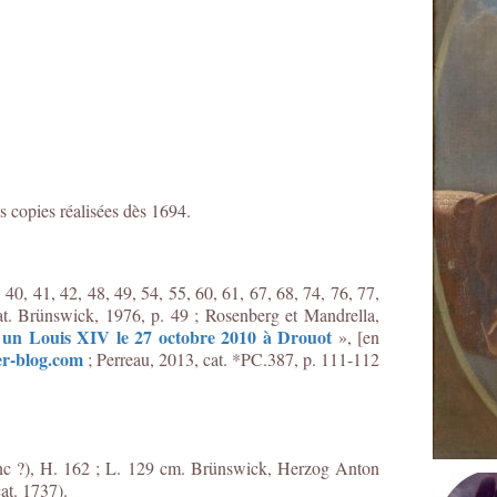
s copies réalisées dès 1694.
0, 41, 42, 48, 49, 54, 55, 60, 61, 67, 68, 74, 76, 77,
at. Brünswick, 1976, p. 49 ; Rosenberg et Mandrella,
r un Louis XIV le 27 octobre 2010 à Drouot
», [en
er-blog.com
; Perreau, 2013, cat. *PC.387, p. 111-112
anc ?), H. 162 ; L. 129 cm. Brünswick, Herzog Anton
at. 1737).