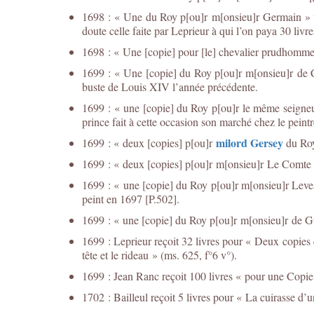
1698 : « Une du Roy p[ou]r m[onsieu]r Germain » val
doute celle faite par Leprieur à qui l’on paya 30 livre
1698 : « Une [copie] pour [le] chevalier prudhomme
1699 : « Une [copie] du Roy p[ou]r m[onsieu]r de C
buste de Louis XIV l’année précédente.
1699 : « une [copie] du Roy p[ou]r le même seigneu
prince fait à cette occasion son marché chez le pein
milord Gersey
1699 : « deux [copies] p[ou]r
du Roy
1699 : « deux [copies] p[ou]r m[onsieu]r Le Comte 
1699 : « une [copie] du Roy p[ou]r m[onsieu]r Leve
peint en 1697 [P.502].
1699 : « une [copie] du Roy p[ou]r m[onsieu]r de Gu
1699 : Leprieur reçoit 32 livres pour « Deux copie
tête et le rideau » (ms. 625, f°6 v°).
1699 : Jean Ranc reçoit 100 livres « pour une Copie
1702 : Bailleul reçoit 5 livres pour « La cuirasse d