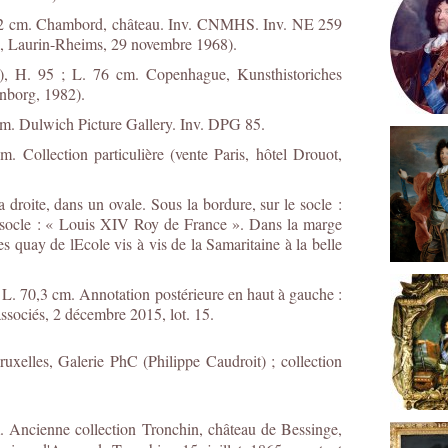
102 cm. Chambord, château. Inv. CNMHS. Inv. NE 259
era, Laurin-Rheims, 29 novembre 1968).
?), H. 95 ; L. 76 cm. Copenhague, Kunsthistoriches
nborg, 1982).
 cm. Dulwich Picture Gallery. Inv. DPG 85.
. Collection particulière (vente Paris, hôtel Drouot,
droite, dans un ovale. Sous la bordure, sur le socle :
 socle : « Louis XIV Roy de France ». Dans la marge
quay de lEcole vis à vis de la Samaritaine à la belle
 L. 70,3 cm. Annotation postérieure en haut à gauche :
associés, 2 décembre 2015, lot. 15.
uxelles, Galerie PhC (Philippe Caudroit) ; collection
. Ancienne collection Tronchin, château de Bessinge,