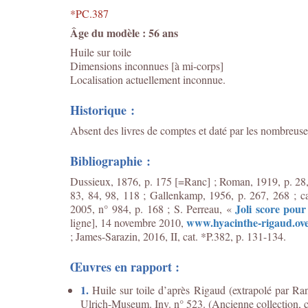
*PC.387
Âge du modèle : 56 ans
Huile sur toile
Dimensions inconnues [à mi-corps]
Localisation actuellement inconnue.
Historique :
Absent des livres de comptes et daté par les nombreuse
Bibliographie :
Dussieux, 1876, p. 175 [=Ranc] ; Roman, 1919, p. 28, 4
83, 84, 98, 118 ; Gallenkamp, 1956, p. 267, 268 ; c
Joli score pou
2005, n° 984, p. 168 ; S. Perreau, «
www.hyacinthe-rigaud.ov
ligne], 14 novembre 2010,
; James-Sarazin, 2016, II, cat. *P.382, p. 131-134.
Œuvres en rapport :
1.
Huile sur toile d’après Rigaud (extrapolé par R
Ulrich-Museum. Inv. n° 523. (Ancienne collection, c