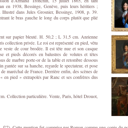
cession d'Armand
Tronchin, 15 juillet 1865, en tant
n en 1938, Bessinge, Genève, puis leurs héritiers ;
Illustré dans Jules Grosnier, Bessinge, 1908, p. 39.
trant le bras gauche le long du corps plutôt que plié
gent sur papier bleuté. H. 50,2 ; L 31,5 cm. Anrienne
 collection privée. Le roi est représenté en pied, vêtu
e veste de cour brodée. Il est tête nue et son casque
se et pieds décorés en balustres de volutes et têtes
sus de marbre porte-or de la table et retombre dessous
n gantée sur sa hanche, regarde le spectateur, et pose
é de maréchal de France. Derrière enfin, des scènes de
s « en pied » extrapolés par Ranc et ses confrères dns
m. Collection particulière. Vente, Paris, hôtel Drouot,
, f°7). Cette mention fut comprise par Roman comme une copie du port