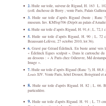
2.
Huile sur toile, suiveur de Rigaud, H. 163 L. 
(coll. duchesse de Berry ; vente Paris, Palais Galli
3.
Huile sur toile d’après Rigaud (buste ; Ranc 
museum. Inv. KMSsp706 (Dépôt au palais d’Amalie
4.
Huile sur toile d’après Rigaud, H. 91,4 ; L. 72,1
5.
Huile sur toile d’après Rigaud, H. 90 ; L. 72 cm
Beaussant-Lefevre, 27 octobre 2010, lot 36).
6.
Gravé par Gérard Édelinck. En buste armé vers la 
« Édelinck Eques sculpsit ». Dans le cartouche du
au dessous : « A Paris chez Odieuvre, Md destampes 
Image ».
7.
Huile sur toile d’après Rigaud (Ranc ?), H. 88,8 ;
Louis XIV
. Vente Paris, hôtel Drouot, Boisgirard et 
8.
Huile sur toile d'après Rigaud. H. 82 ; L. 66. Br
particulière.
9.
Huile sur toile d'après Rigaud. H. 91 ; L. 73 cm