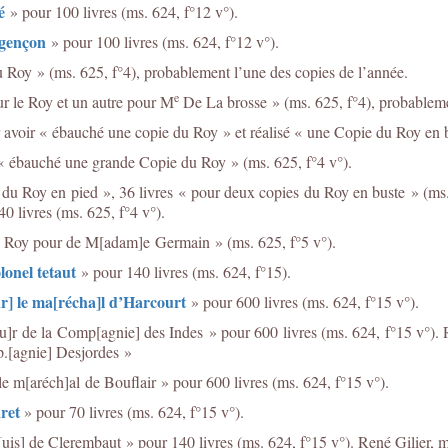
é
» pour 100 livres (ms. 624, f°12 v°).
rgençon
» pour 100 livres (ms. 624, f°12 v°).
u Roy » (ms. 625, f°4), probablement l’une des copies de l’année.
e
ur le Roy et un autre pour M
De La brosse » (ms. 625, f°4), probableme
avoir « ébauché une copie du Roy » et réalisé « une Copie du Roy en b
r « ébauché une grande Copie du Roy » (ms. 625, f°4 v°).
 du Roy en pied », 36 livres « pour deux copies du Roy en buste » (ms
0 livres (ms. 625, f°4 v°).
du Roy pour de M[adam]e Germain » (ms. 625, f°5 v°).
lonel tetaut
» pour 140 livres (ms. 624, f°15).
r] le ma[récha]l d’Harcourt
» pour 600 livres (ms. 624, f°15 v°).
 de la Comp[agnie] des Indes » pour 600 livres (ms. 624, f°15 v°). Rom
.[agnie] Desjordes »
e m[aréch]al de Bouflair » pour 600 livres (ms. 624, f°15 v°).
ret
» pour 70 livres (ms. 624, f°15 v°).
uis] de Clerembaut » pour 140 livres (ms. 624, f°15 v°). René Gilier,