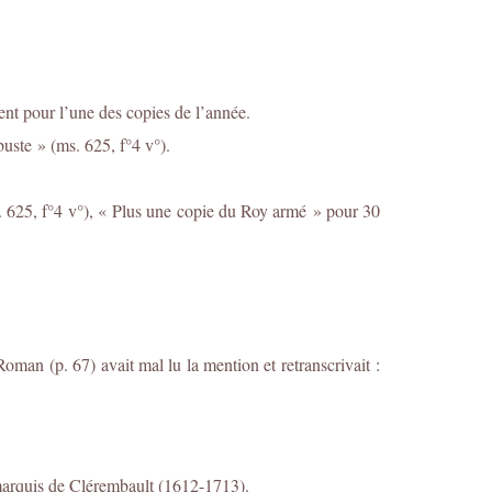
nt pour l’une des copies de l’année.
uste » (ms. 625, f°4 v°).
. 625, f°4 v°), « Plus une copie du Roy armé » pour 30
an (p. 67) avait mal lu la mention et retranscrivait :
 marquis de Clérembault (1612-1713).