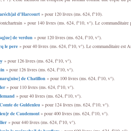
[aréch]al d’Harcourt
» pour 120 livres (ms. 624, f°10).
ntchartrain » pour 140 livres (ms. 624, f°10, v°). Le commanditaire 
sq[ue] de verdun
» pour 120 livres (ms. 624, f°10, v°).
q le pere
» pour 40 livres (ms. 624, f°10, v°). Le commanditaire est Ant
oy
» pour 126 livres (ms. 624, f°10, v°).
üin
» pour 126 livres (ms. 624, f°10, v°).
arq[uise] de Chatillon
» pour 100 livres (ms. 624, f°10, v°).
ler
» pour 110 livres (ms. 624, f°10, v°).
llemand
» pour 40 livres (ms. 624, f°10, v°).
 Comte de Guldenleu
» pour 124 livres (ms. 624, f°10, v°).
ieu]r de Caudemont
» pour 400 livres (ms. 624, f°10, v°).
lier
» pour 440 livres (ms. 624, f°10, v°).
eu]r le ma[recha]l de bouflers
» pour 600 livres (ms. 624, f°10, v°).