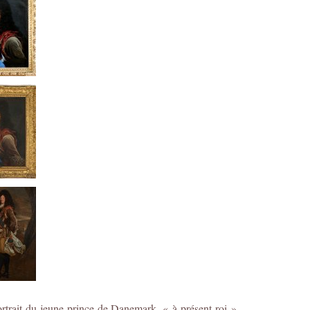
rait du jeune prince de Danemark, « à présent roi »,