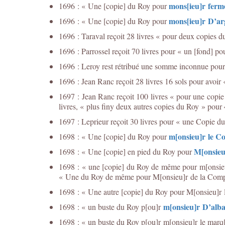
mons[ieu]r ferm
1696 : « Une [copie] du Roy pour
mons[ieu]r D’a
1696 : « Une [copie] du Roy pour
1696 : Taraval reçoit 28 livres « pour deux copies d
1696 : Parrossel reçoit 70 livres pour « un [fond] po
1696 : Leroy rest rétribué une somme inconnue pour 
1696 : Jean Ranc reçoit 28 livres 16 sols pour avoi
1697 : Jean Ranc reçoit 100 livres « pour une copie
livres, « plus finy deux autres copies du Roy » pour 4
1697 : Leprieur reçoit 30 livres pour « une Copie 
m[onsieu]r le Co
1698 : « Une [copie] du Roy pour
M[onsieu
1698 : « Une [copie] en pied du Roy pour
1698 : « une [copie] du Roy de même pour m[onsieu]r
« Une du Roy de même pour M[onsieu]r de la Comp
1698 : « Une autre [copie] du Roy pour M[onsieu]r l
m[onsieu]r D’alba
1698 : « un buste du Roy p[ou]r
1698 : « un buste du Roy p[ou]r m[onsieu]r le marq[