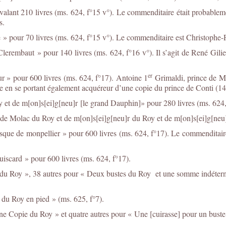
ant 210 livres (ms. 624, f°15 v°). Le commenditaire était probablemen
s.
 » pour 70 livres (ms. 624, f°15 v°). Le commenditaire est Christophe
lerembaut » pour 140 livres (ms. 624, f°16 v°). Il s’agit de René Gil
er
r » pour 600 livres (ms. 624, f°17). Antoine 1
Grimaldi, prince de M
tre en se portant également acquéreur d’une copie du prince de Conti (14
 et de m[on]s[ei]g[neu]r [le grand Dauphin]» pour 280 livres (ms. 624
de Molac du Roy et de m[on]s[ei]g[neu]r du Roy et de m[on]s[ei]g[neu]
sque de monpellier » pour 600 livres (ms. 624, f°17). Le commenditair
iscard » pour 600 livres (ms. 624, f°17).
s du Roy », 38 autres pour « Deux bustes du Roy et une somme indéterm
 du Roy en pied » (ms. 625, f°7).
’une Copie du Roy » et quatre autres pour « Une [cuirasse] pour un buste