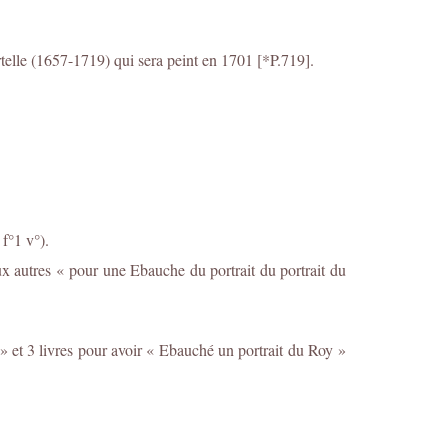
telle (1657-1719) qui sera peint en 1701 [*P.719].
f°1 v°).
ux autres « pour une Ebauche du portrait du portrait du
» et 3 livres pour avoir « Ebauché un portrait du Roy »