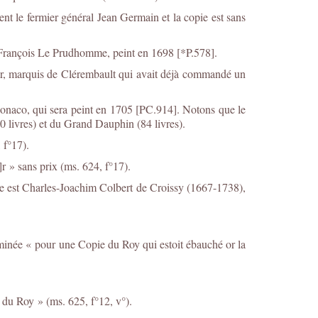
t le fermier général Jean Germain et la copie est sans
-François Le Prudhomme, peint en 1698 [*P.578].
ier, marquis de Clérembault qui avait déjà commandé un
onaco, qui sera peint en 1705 [PC.914]. Notons que le
0 livres) et du Grand Dauphin (84 livres).
, f°17).
r » sans prix (ms. 624, f°17).
e est Charles-Joachim Colbert de Croissy (1667-1738),
inée « pour une Copie du Roy qui estoit ébauché or la
 du Roy » (ms. 625, f°12, v°).