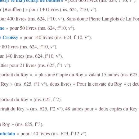
[Boufflers] » pour 140 livres (ms. 624, f°10, v°).
r 400 livres (ms. 624, f°10, v°). Sans doute Pierre Langlois de La For
ne
» pour 50 livres (ms. 624, f°10, v°).
e Croissy
» pour 140 livres (ms. 624, f°10, v°).
80 livres (ms. 624, f°10, v°).
r 140 livres (ms. 624, f°10, v°).
ier pour 21 livres (ms. 625, f°1 v°).
portrait du Roy », « plus une Copie du Roy » valant 15 autres (ms. 625, 
 Roy » (ms. 625, f°1 v°), deux livres « Pour la cravate du Roy » et de
ortrait du Roy » (ms. 625, f°2).
rtrait du Roy » (ms. 625, f°2 v°), 48 autres pour « deux copies du Roy 
u Roy » (ms. 625, f°3).
mbelain
» pour 140 livres (ms. 624, f°12 v°).