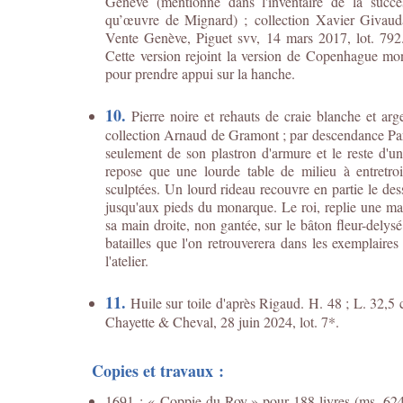
Genève (mentionné dans l'inventaire de la suc
qu’œuvre de Mignard) ; collection Xavier Givauda
Vente Genève, Piguet svv, 14 mars 2017, lot. 792. 
Cette version rejoint la version de Copenhague mon
pour prendre appui sur la hanche.
10.
Pierre noire et rehauts de craie blanche et ar
collection Arnaud de Gramont ; par descendance Paris
seulement de son plastron d'armure et le reste d'un
repose que une lourde table de milieu à entretroi
sculptées. Un lourd rideau recouvre en partie le des
jusqu'aux pieds du monarque. Le roi, replie une mai
sa main droite, non gantée, sur le bâton fleur-delys
batailles que l'on retrouverera dans les exemplaire
l'atelier.
11.
Huile sur toile d'après Rigaud. H. 48 ; L. 32,5 c
Chayette & Cheval, 28 juin 2024, lot. 7*.
Copies et travaux :
1691 : « Coppie du Roy » pour 188 livres (ms. 624