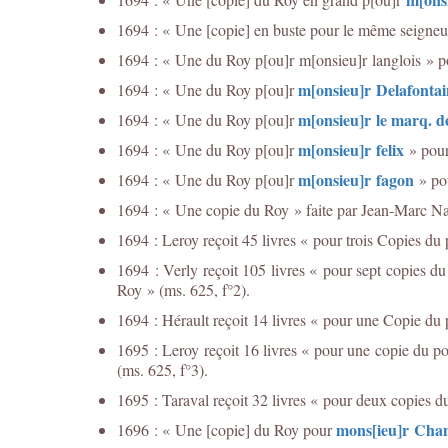
1694 : « Une [copie] en buste pour le même seigneur 
1694 : « Une du Roy p[ou]r m[onsieu]r langlois » pou
m[onsieu]r Delafontai
1694 : « Une du Roy p[ou]r
m[onsieu]r le marq. d
1694 : « Une du Roy p[ou]r
m[onsieu]r felix
1694 : « Une du Roy p[ou]r
» pour 
m[onsieu]r fagon
1694 : « Une du Roy p[ou]r
» pou
1694 : « Une copie du Roy » faite par Jean-Marc Natt
1694 : Leroy reçoit 45 livres « pour trois Copies du 
1694 : Verly reçoit 105 livres « pour sept copies du
Roy » (ms. 625, f°2).
1694 : Hérault reçoit 14 livres « pour une Copie du p
1695 : Leroy reçoit 16 livres « pour une copie du po
(ms. 625, f°3).
1695 : Taraval reçoit 32 livres « pour deux copies d
mons[ieu]r Cha
1696 : « Une [copie] du Roy pour