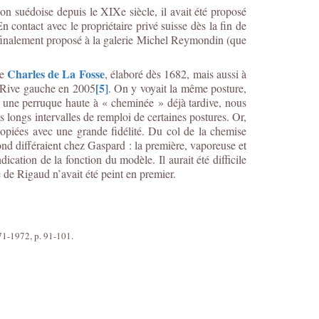
 suédoise depuis le XIXe siècle, il avait été proposé
n contact avec le propriétaire privé suisse dès la fin de
it finalement proposé à la galerie Michel Reymondin (que
Charles de La Fosse
re
, élaboré dès 1682, mais aussi à
[5]
s Rive gauche en 2005
. On y voyait la même posture,
gré une perruque haute à « cheminée » déjà tardive, nous
longs intervalles de remploi de certaines postures. Or,
copiées avec une grande fidélité. Du col de la chemise
fond différaient chez Gaspard : la première, vaporeuse et
ication de la fonction du modèle. Il aurait été difficile
e de Rigaud n’avait été peint en premier.
971-1972, p. 91-101.