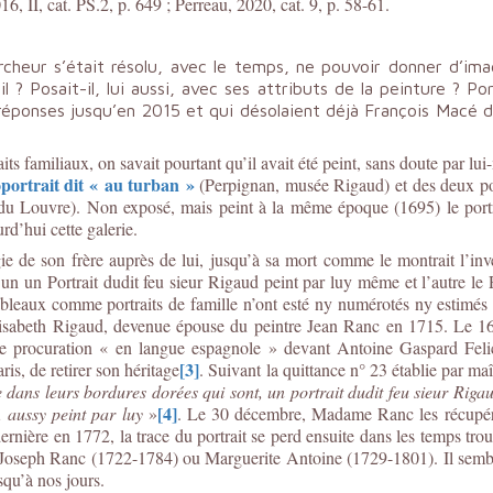
6, II, cat. PS.2, p. 649 ; Perreau, 2020, cat. 9, p. 58-61.
ercheur s’était résolu, avec le temps, ne pouvoir donner d’i
 ? Posait-il, lui aussi, avec ses attributs de la peinture ? Po
éponses jusqu’en 2015 et qui désolaient déjà François Macé d
 familiaux, on savait pourtant qu’il avait été peint, sans doute par lui-
portrait dit « au turban »
(Perpignan, musée Rigaud) et des deux por
du Louvre). Non exposé, mais peint à la même époque (1695) le portra
rd’hui cette galerie.
ie de son frère auprès de lui, jusqu’à sa mort comme le montrait l’inv
’un un Portrait dudit feu sieur Rigaud peint par luy même et l’autre le 
bleaux comme portraits de famille n’ont esté ny numérotés ny estimés e
Élisabeth Rigaud, devenue épouse du peintre Jean Ranc en 1715. Le 16 
e procuration « en langue espagnole » devant Antoine Gaspard Felic
[3]
is, de retirer son héritage
. Suivant la quittance n° 23 établie par m
e dans leurs bordures dorées qui sont, un portrait dudit feu sieur Rigau
[4]
 aussy peint par luy
»
. Le 30 décembre, Madame Ranc les récupéra e
rnière en 1772, la trace du portrait se perd ensuite dans les temps tro
 Joseph Ranc (1722-1784) ou Marguerite Antoine (1729-1801). Il semble
squ’à nos jours.