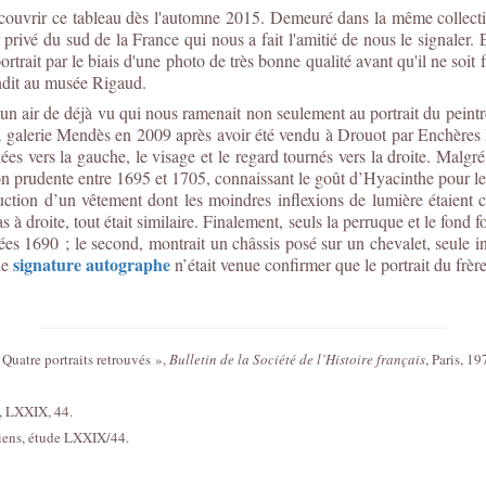
ouvrir ce tableau dès l'automne 2015. Demeuré dans la même collection
 privé du sud de la France qui nous a fait l'amitié de nous le signaler. E
portrait par le biais d'une photo de très bonne qualité avant qu'il ne so
endit au musée Rigaud.
un air de déjà vu qui nous ramenait non seulement au portrait du peint
 la galerie Mendès en 2009 après avoir été vendu à Drouot par Enchère
nées vers la gauche, le visage et le regard tournés vers la droite. Mal
prudente entre 1695 et 1705, connaissant le goût d’Hyacinthe pour les 
duction d’un vêtement dont les moindres inflexions de lumière étaient 
à droite, tout était similaire. Finalement, seuls la perruque et le fond 
es 1690 ; le second, montrait un châssis posé sur un chevalet, seule ind
signature autographe
le
n’était venue confirmer que le portrait du frèr
Quatre portraits retrouvés »,
Bulletin de la Société de l’Histoire français
, Paris, 1
C, LXXIX, 44.
isiens, étude LXXIX/44.