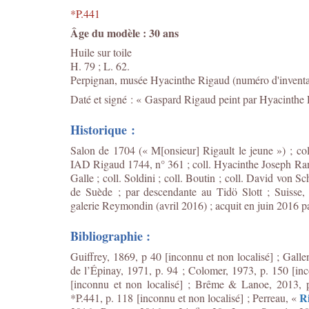
*P.441
Âge du modèle : 30 ans
Huile sur toile
H. 79 ; L. 62.
Perpignan, musée Hyacinthe Rigaud (numéro d'inventa
Daté et signé : « Gaspard Rigaud peint par Hyacinthe 
Historique :
Salon de 1704 (« M[onsieur] Rigault le jeune ») ; col
IAD Rigaud 1744, n° 361 ; coll. Hyacinthe Joseph Ra
Galle ; coll. Soldini ; coll. Boutin ; coll. David von S
de Suède ; par descendante au Tidö Slott ; Suisse,
galerie Reymondin (avril 2016) ; acquit en juin 2016 
Bibliographie :
Guiffrey, 1869, p 40 [inconnu et non localisé] ; Gall
de l’Épinay, 1971, p. 94 ; Colomer, 1973, p. 150 [inc
[inconnu et non localisé] ; Brême & Lanoe, 2013, p.
R
*P.441, p. 118 [inconnu et non localisé] ;
Perreau, «