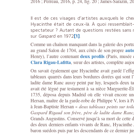
2016 ; Perreau, 2016, p. 24, fig. 20 ; James-Sarazin, 201
Il est de ces visages d’artistes auxquels le ch
Hyacinthe était de ceux-là. À quoi ressemblait-il
spectateur ? Autant de questions restées sans r
sur Gaspard en 1972
[1]
.
Comme un chaînon manquant dans la galerie des portraits
auto
au grand Salon de 1704, aux côtés de son propre
deux profils
Henry), l’autre contenant
(Paris, musée 
Clara Rigau-Lafitta
, sœur des artistes, complète aujou
On savait également que Hyacinthe avait gardé l’effig
tableaux quarrés dans leurs bordures dorées qui sont l
ladite dame Ranc aussy peint par luy, lesquels deux ta
avait été légué par testament à sa nièce Marguerite-
1735, déposa depuis Madrid où elle vivait encore un
Hersan, maître de la garde-robe de Philippe V, lors à Par
à Jean-Baptiste Hersan «
deux tableaux peints sur toil
Gaspard Rigaud son frère, père de ladite dame Ranc,
Grands Augustins. Conservé jusqu’à sa mort de cette de
des deux derniers enfants vivants de Ranc, Hyacinthe
baron suédois puis par les descendants de ce dernier ju