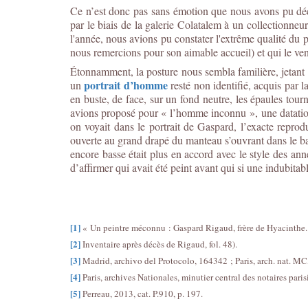
Ce n’est donc pas sans émotion que nous avons pu déc
par le biais de la galerie Colatalem à un collectionneur
l'année, nous avions pu constater l'extrême qualité du 
nous remercions pour son aimable accueil) et qui le v
Étonnamment, la posture nous sembla familière, jetant 
portrait d’homme
un
resté non identifié, acquis par
en buste, de face, sur un fond neutre, les épaules tour
avions proposé pour « l’homme inconnu », une datation 
on voyait dans le portrait de Gaspard, l’exacte repro
ouverte au grand drapé du manteau s’ouvrant dans le bas 
encore basse était plus en accord avec le style des anné
d’affirmer qui avait été peint avant qui si une indubitab
[1]
« Un peintre méconnu : Gaspard Rigaud, frère de Hyacinthe. 
[2]
Inventaire après décès de Rigaud, fol. 48).
[3]
Madrid, archivo del Protocolo, 164342 ; Paris, arch. nat. M
[4]
Paris, archives Nationales, minutier central des notaires par
[5]
Perreau, 2013, cat. P.910, p. 197.