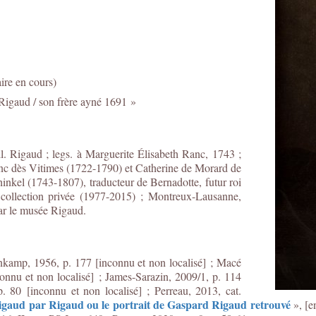
ire en cours)
Rigaud / son frère ayné 1691 »
l. Rigaud ; legs. à Marguerite Élisabeth Ranc, 1743 ;
nc dès Vitimes (1722-1790) et Catherine de Morard de
chinkel (1743-1807), traducteur de Bernadotte, futur roi
 collection privée (1977-2015) ; Montreux-Lausanne,
par le musée Rigaud.
enkamp, 1956, p. 177 [inconnu et non localisé] ; Macé
onnu et non localisé] ; James-Sarazin, 2009/1, p. 114
 80 [inconnu et non localisé] ; Perreau, 2013, cat.
igaud par Rigaud ou le portrait de Gaspard Rigaud retrouvé
»
, [