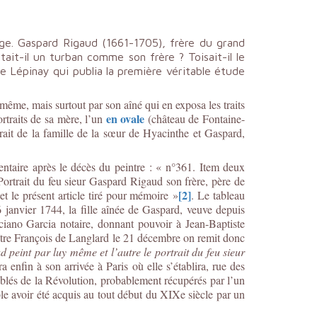
mage. Gaspard Rigaud (1661-1705), frère du grand
rtait-il un turban comme son frère ? Toisait-il le
e Lépinay qui publia la première véritable étude
même, mais surtout par son aîné qui en exposa les traits
en ovale
traits de sa mère, l’un
(château de Fontaine-
it de la famille de la sœur de Hyacinthe et Gaspard,
entaire après le décès du peintre : « n°361. Item deux
Portrait du feu sieur Gaspard Rigaud son frère, père de
[2]
t le présent article tiré pour mémoire »
. Le tableau
janvier 1744, la fille aînée de Gaspard, veuve depuis
iano Garcia notaire, donnant pouvoir à Jean-Baptiste
aître François de Langlard le 21 décembre on remit donc
d peint par luy même et l’autre le portrait du feu sieur
nfin à son arrivée à Paris où elle s’établira, rue des
ublés de la Révolution, probablement récupérés par l’un
 avoir été acquis au tout début du XIXe siècle par un