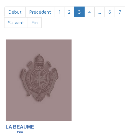
Début
Précédent
1
2
3
4
...
6
7
Suivant
Fin
LA BEAUME
DE