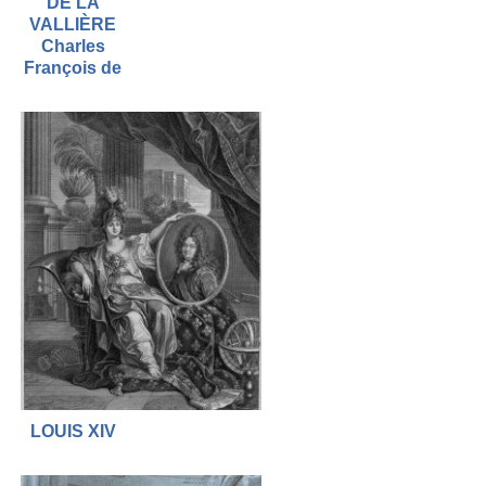
DE LA
VALLIÈRE
Charles
François de
LOUIS XIV