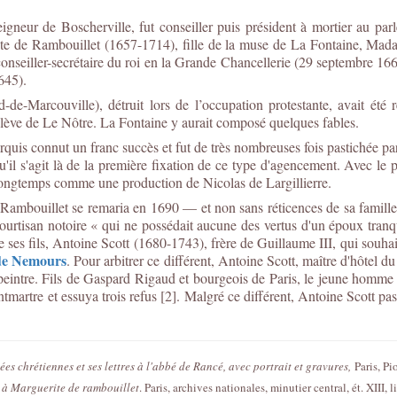
gneur de Boscherville, fut conseiller puis président à mortier au p
rite de Rambouillet (1657-1714), fille de la muse de La Fontaine, Mad
conseiller-secrétaire du roi en la Grande Chancellerie (29 septembre 166
1645).
e-Marcouville), détruit lors de l’occupation protestante, avait été
n élève de Le Nôtre. La Fontaine y aurait composé quelques fables.
is connut un franc succès et fut de très nombreuses fois pastichée par d'
qu'il s'agit là de la première fixation de ce type d'agencement. Avec le 
a longtemps comme une production de Nicolas de Largillierre.
 Rambouillet se remaria en 1690 — et non sans réticences de sa famill
urtisan notoire « qui ne possédait aucune des vertus d'un époux tranqu
ses fils, Antoine Scott (1680-1743), frère de Guillaume III, qui souhai
de Nemours
. Pour arbitrer ce différent, Antoine Scott, maître d'hôtel d
eintre. Fils de Gaspard Rigaud et bourgeois de Paris, le jeune homme 
tmartre et essuya trois refus [2]. Malgré ce différent, Antoine Scott pas
s chrétiennes et ses lettres à l'abbé de Rancé, avec portrait et gravures,
Paris, Pi
 à Marguerite de rambouillet
. Paris, archives nationales, minutier central, ét. XIII, 