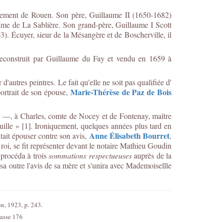
arlement de Rouen. Son père, Guillaume II (1650-1682)
ame de La Sablière. Son grand-père, Guillaume I Scott
3). Écuyer, sieur de la Mésangère et de Boscherville, il
 reconstruit par Guillaume du Fay et vendu en 1659 à
autres peintres. Le fait qu'elle ne soit pas qualifiée d'
Marie-Thérèse de Paz de Bois
portrait de son épouse,
e —, à Charles, comte de Nocey et de Fontenay, maître
ille » [1]. Ironiquement, quelques années plus tard en
Anne Élisabeth Bourret
tait épouser contre son avis,
,
u roi, se fit représenter devant le notaire Mathieu Goudin
procéda à trois
sommations respectueuses
auprès de la
sa outre l'avis de sa mère et s'unira avec Mademoisellle
on, 1923, p. 243.
liasse 176