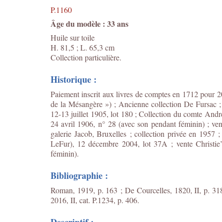
P.1160
Âge du modèle : 33 ans
Huile sur toile
H. 81,5 ; L. 65,3 cm
Collection particulière.
Historique :
Paiement inscrit aux livres de comptes en 1712 pour 20
de la Mésangère ») ; Ancienne collection De Fursac ;
12-13 juillet 1905, lot 180 ; Collection du comte An
24 avril 1906, n° 28 (avec son pendant féminin) ; ve
galerie Jacob, Bruxelles ; collection privée en 1957 ;
LeFur), 12 décembre 2004, lot 37A ; vente Christie’
féminin).
Bibliographie :
Roman, 1919, p. 163 ; De Courcelles, 1820, II, p. 318
2016, II, cat. P.1234, p. 406.