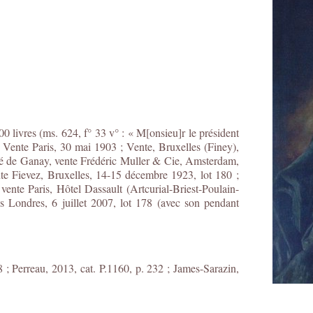
0 livres (ms. 624, f° 33 v° : « M[onsieu]r le président
 Vente Paris, 30 mai 1903 ; Vente, Bruxelles (Finey),
dré de Ganay, vente Frédéric Muller & Cie, Amsterdam,
nte Fievez, Bruxelles, 14-15 décembre 1923, lot 180 ;
 vente Paris, Hôtel Dassault (Artcurial-Briest-Poulain-
s Londres, 6 juillet 2007, lot 178 (avec son pendant
 ; Perreau, 2013, cat. P.1160, p. 232 ; James-Sarazin,