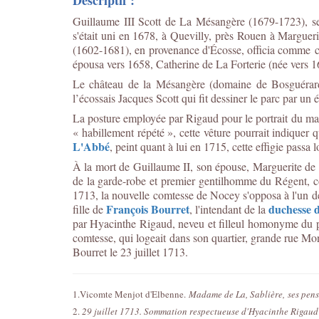
Descriptif :
Guillaume III Scott de La Mésangère (1679-1723), sei
s'était uni en 1678, à Quevilly, près Rouen à Margue
(1602-1681),
en provenance d'Écosse, officia comme
épousa vers 1658, Catherine de La Forterie (née vers 
Le château de la Mésangère (domaine de Bosguérard-d
l’écossais Jacques Scott qui fit dessiner le parc par u
La posture employée par Rigaud pour le portrait du marqu
« habillement répété », cette vêture pourrait indiquer 
L'Abbé
, peint quant à lui en 1715, cette effigie pass
À la mort de Guillaume II, son épouse, Marguerite de
de la garde-robe et premier gentilhomme du Régent, co
1713, la nouvelle comtesse de Nocey s'opposa à l'un de 
François Bourret
duchesse 
fille de
, l'intendant de la
par Hyacinthe Rigaud, neveu et filleul homonyme du p
comtesse, qui logeait dans son quartier, grande rue Mon
Bourret le 23 juillet 1713.
1.Vicomte Menjot d'Elbenne.
Madame de La, Sablière, ses pensée
2.
29 juillet 1713. Sommation respectueuse d'Hyacinthe Rigaud