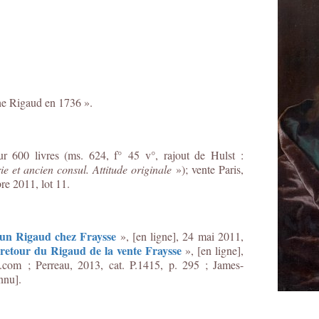
nthe Rigaud en 1736 ».
r 600 livres (ms. 624, f° 45 v°, rajout de Hulst :
e et ancien consul. Attitude originale
»); vente Paris,
bre 2011, lot 11.
un Rigaud chez Fraysse
», [en ligne], 24 mai 2011,
retour du Rigaud de la vente Fraysse
», [en ligne],
.com ; Perreau, 2013, cat. P.1415, p. 295 ; James-
nnu].