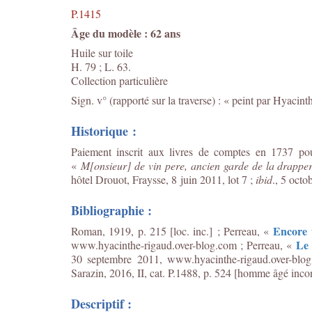
P.1415
Âge du modèle : 62 ans
Huile sur toile
H. 79 ; L. 63.
Collection particulière
Sign. v° (rapporté sur la traverse) : « peint par Hyaci
Historique :
Paiement inscrit aux livres de comptes en 1737 pou
«
M[onsieur] de vin pere, ancien garde de la drapperi
hôtel Drouot, Fraysse, 8 juin 2011, lot 7 ;
ibid
., 5 octo
Bibliographie :
Encore 
Roman, 1919, p. 215 [loc. inc.] ; Perreau, «
Le 
www.hyacinthe-rigaud.over-blog.com ; Perreau, «
30 septembre 2011, www.hyacinthe-rigaud.over-blog
Sarazin, 2016, II, cat. P.1488, p. 524 [homme âgé inco
Descriptif :