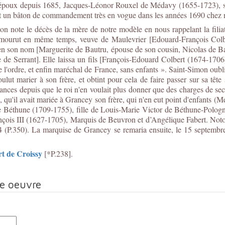
n époux depuis 1685, Jacques-Léonor Rouxel de Médavy (1655-1723), semb
nt un bâton de commandement très en vogue dans les années 1690 chez n
on note le décès de la mère de notre modèle en nous rappelant la fil
 mourut en même temps, veuve de Maulevrier [Edouard-François Colber
 son nom [Marguerite de Bautru, épouse de son cousin, Nicolas de Baut
de Serrant]. Elle laissa un fils [François-Edouard Colbert (1674-1706)
 l'ordre, et enfin maréchal de France, sans enfants ». Saint-Simon oubl
ulut marier à son frère, et obtint pour cela de faire passer sur sa t
ances depuis que le roi n'en voulait plus donner que des charges de sec
qu'il avait mariée à Grancey son frère, qui n'en eut point d'enfants (Mé
Béthune (1709-1755), fille de Louis-Marie Victor de Béthune-Pologn
ançois III (1627-1705), Marquis de Beuvron et d’Angélique Fabert. Noto
 (P.350). La marquise de Grancey se remaria ensuite, le 15 septemb
t de Croissy
[*P.238].
te oeuvre