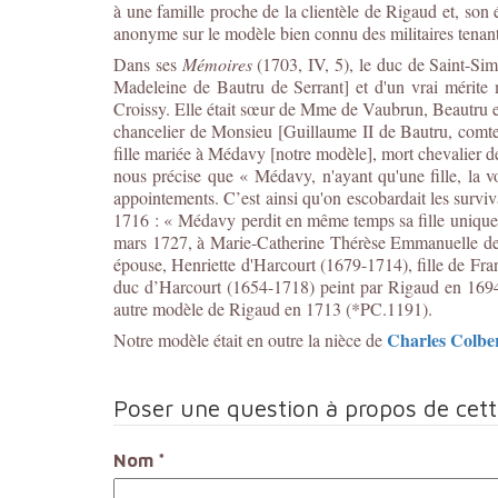
à une famille proche de la clientèle de Rigaud et, so
anonyme sur le modèle bien connu des militaires tena
Dans ses
Mémoires
(1703, IV, 5), le duc de Saint-Sim
Madeleine de Bautru de Serrant] et d'un vrai mérite
Croissy. Elle était sœur de Mme de Vaubrun, Beautru en
chancelier de Monsieu [Guillaume II de Bautru, comte 
fille mariée à Médavy [notre modèle], mort chevalier de
nous précise que « Médavy, n'ayant qu'une fille, la vo
appointements. C’est ainsi qu'on escobardait les surviv
1716 : « Médavy perdit en même temps sa fille unique, 
mars 1727, à Marie-Catherine Thérèse Emmanuelle de 
épouse, Henriette d'Harcourt (1679-1714), fille de Fr
duc d’Harcourt (1654-1718) peint par Rigaud en 1694
autre modèle de Rigaud en 1713 (*PC.1191).
Charles Colber
Notre modèle était en outre la nièce de
Poser une question à propos de cet
Nom
*