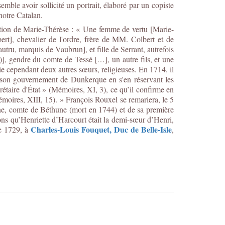
le avoir sollicité un portrait, élaboré par un copiste
otre Catalan.
iation de Marie-Thérèse : « Une femme de vertu [Marie-
t], chevalier de l'ordre, frère de MM. Colbert et de
ru, marquis de Vaubrun], et fille de Serrant, autrefois
], gendre du comte de Tessé […], un autre fils, et une
ie cependant deux autres sœurs, religieuses. En 1714, il
ête son gouvernement de Dunkerque en s'en réservant les
rétaire d'État » (Mémoires, XI, 3), ce qu’il confirme en
moires, XIII, 15). » François Rouxel se remariera, le 5
e, comte de Béthune (mort en 1744) et de sa première
ns qu’Henriette d’Harcourt était la demi-sœur d’Henri,
Charles-Louis Fouquet, Duc de Belle-Isle
re 1729, à
,