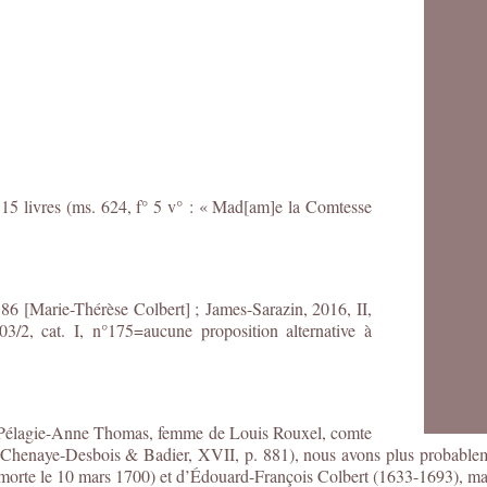
115 livres (ms. 624, f° 5 v° : « Mad[am]e la Comtesse
. 86 [Marie-Thérèse Colbert] ;
James-Sarazin, 2016, II,
03/2, cat. I, n°175=aucune proposition alternative à
de Pélagie-Anne Thomas, femme de Louis Rouxel, comte
 Chenaye-Desbois & Badier, XVII, p. 881), nous avons plus probablem
(morte le 10 mars 1700) et d’Édouard-François Colbert (1633-1693), mar