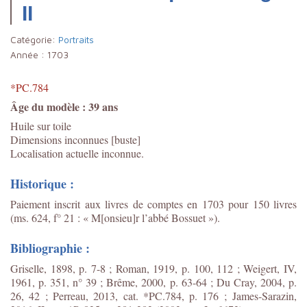
II
Catégorie:
Portraits
Année :
1703
*PC.784
Âge du modèle : 39 ans
Huile sur toile
Dimensions inconnues [buste]
Localisation actuelle inconnue.
Historique :
Paiement inscrit aux livres de comptes en 1703 pour 150 livres
(ms. 624, f° 21 : « M[onsieu]r l’abbé Bossuet »).
Bibliographie :
Griselle, 1898, p. 7-8 ; Roman, 1919, p. 100, 112 ; Weigert, IV,
1961, p. 351, n° 39 ; Brême, 2000, p. 63-64 ; Du Cray, 2004, p.
26, 42 ; Perreau, 2013, cat. *PC.784, p. 176 ;
James-Sarazin,