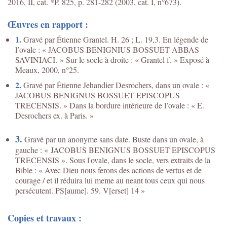
2016, II, cat. *P. 825, p. 281-282 (2003, cat. I, n°673
).
Œuvres en rapport :
1.
Gravé par Étienne Grantel. H. 26 ; L. 19,3. En légende de
l’ovale : « JACOBUS BENIGNIUS BOSSUET ABBAS
SAVINIACI. » Sur le socle à droite : « Grantel f. » Exposé à
Meaux, 2000, n°25.
2.
Gravé par Étienne Jehandier Desrochers, dans un ovale : «
JACOBUS BENIGNUS BOSSUET EPISCOPUS
TRECENSIS. » Dans la bordure intérieure de l’ovale : « E.
Desrochers ex. à Paris. »
3.
Gravé par un anonyme sans date. Buste dans un ovale, à
gauche : « JACOBUS BENIGNUS BOSSUET EPISCOPUS
TRECENSIS ». Sous l'ovale, dans le socle, vers extraits de la
Bible : « Avec Dieu nous ferons des actions de vertus et de
courage / et il réduira lui meme au neant tous ceux qui nous
persécutent. PS[aume]. 59. V[erset] 14 »
Copies et travaux :