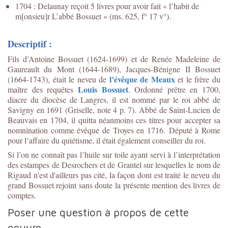
1704 : Delaunay reçoit 5 livres pour avoir fait « l’habit de
m[onsieu]r L’abbé Bossuet » (ms. 625, f° 17 v°).
Descriptif :
Fils d’Antoine Bossuet (1624-1699) et de Renée Madeleine de
Gaureault du Mont (1644-1689), Jacques-Bénigne II Bossuet
l’évêque de Meaux
(1664-1743), était le neveu de
et le frère du
Louis Bossuet
maître des requêtes
. Ordonné prêtre en 1700,
diacre du diocèse de Langres, il est nommé par le roi abbé de
Savigny en 1691 (Griselle, note 4 p. 7). Abbé de Saint-Lucien de
Beauvais en 1704, il quitta néanmoins ces titres pour accepter sa
nomnination comme évêque de Troyes en 1716. Député à Rome
pour l’affaire du quiétisme, il était également conseiller du roi.
Si l’on ne connaît pas l’huile sur toile ayant servi à l’interprétation
des estampes de Desrochers et de Grantel sur lesquelles le nom de
Rigaud n'est d'ailleurs pas cité, la façon dont est traité le neveu du
grand Bossuet rejoint sans doute la présente mention des livres de
comptes.
Poser une question à propos de cette
oeuvre