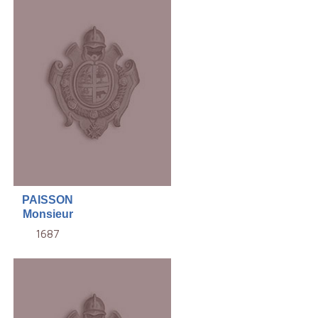
PAISSON
Monsieur
1687