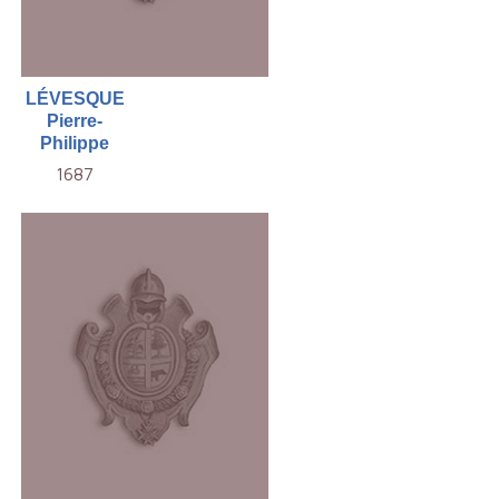
LÉVESQUE
Pierre-
Philippe
1687