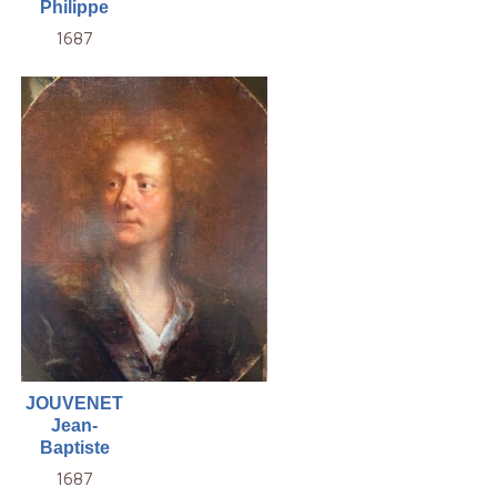
Philippe
1687
JOUVENET
Jean-
Baptiste
1687