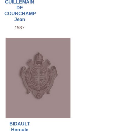
GUILLEMAIN
DE
COURCHAMP
Jean
1687
BIDAULT
Hercule