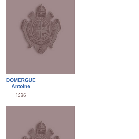
DOMERGUE
Antoine
1686