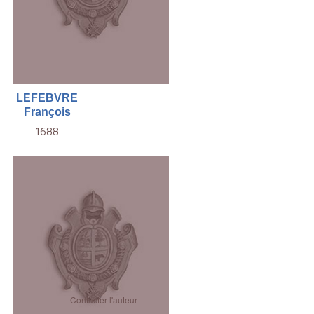
LEFEBVRE
François
1688
Contacter l'auteur