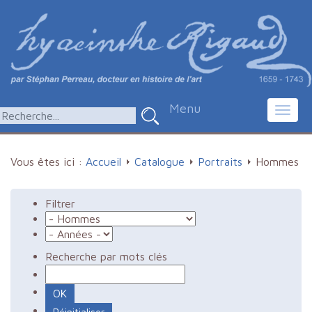
Menu
Toggl
navig
Vous êtes ici :
Accueil
Catalogue
Portraits
Hommes
Filtrer
Recherche par mots clés