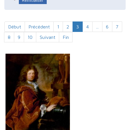
Début
Précédent
1
2
3
4
...
6
7
8
9
10
Suivant
Fin