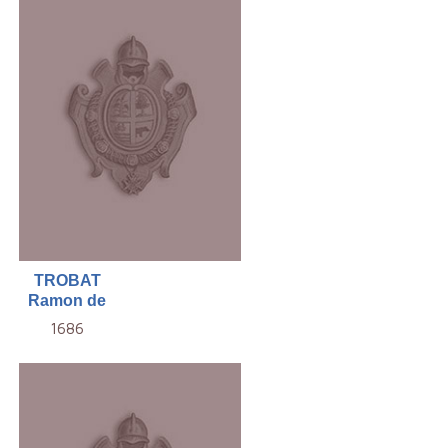
TROBAT
Ramon de
1686