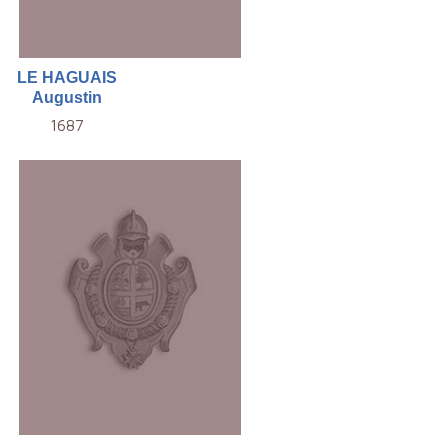
LE HAGUAIS
Augustin
1687