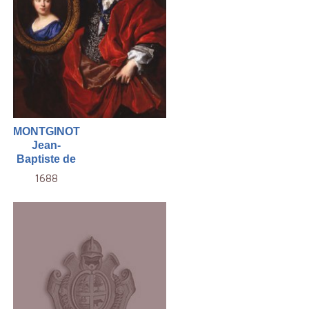
MONTGINOT
Jean-
Baptiste de
1688