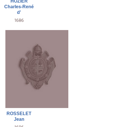
HOZIER
Charles-René
d'
1686
ROSSELET
Jean
1686