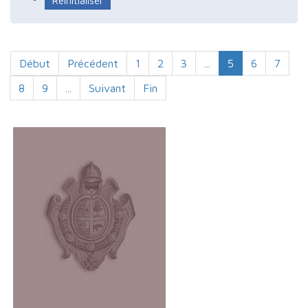
Début
Précédent
1
2
3
...
5
6
7
8
9
...
Suivant
Fin