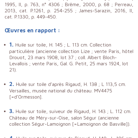
1995, II, p. 763, n° 4306 ; Brême, 2000, p. 68 ; Perreau,
2013, cat. P.1261, p. 254-255 ; James-Sarazin, 2016, II,
cat. P.1330, p. 449-450.
Œuvres en rapport :
1.
Huile sur toile, H. 145 ; L. 113 cm. Collection
particulière (ancienne collection Lize ; vente Paris, hôtel
Drouot, 23 mars 1908, lot 37 ; coll. Albert Bloch-
Levallois ; vente Paris, Gal. G. Petit, 25 mars 1924, lot
21).
2.
Huile sur toile d’après Rigaud, H. 138 ; L 113,5 cm.
Versailles, musée national du château. MV4475
[=d’Ormesson].
3.
Huile sur toile, suiveur de Rigaud, H. 143 ; L. 112 cm.
Château de Méry-sur-Oise, salon Ségur (ancienne
collection Ségur-Lamoignon [=Lamoignon de Basville]).