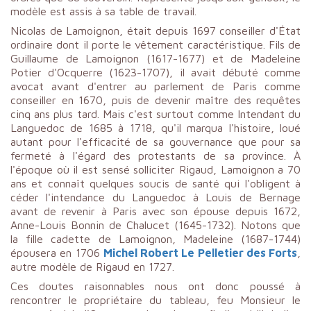
modèle est assis à sa table de travail.
Nicolas de Lamoignon, était depuis 1697 conseiller d'État
ordinaire dont il porte le vêtement caractéristique. Fils de
Guillaume de Lamoignon (1617-1677) et de Madeleine
Potier d'Ocquerre (1623-1707), il avait débuté comme
avocat avant d'entrer au parlement de Paris comme
conseiller en 1670, puis de devenir maître des requêtes
cinq ans plus tard. Mais c'est surtout comme Intendant du
Languedoc de 1685 à 1718, qu'il marqua l'histoire, loué
autant pour l'efficacité de sa gouvernance que pour sa
fermeté à l'égard des protestants de sa province. À
l'époque où il est sensé solliciter Rigaud, Lamoignon a 70
ans et connaît quelques soucis de santé qui l'obligent à
céder l'intendance du Languedoc à Louis de Bernage
avant de revenir à Paris avec son épouse depuis 1672,
Anne-Louis Bonnin de Chalucet (1645-1732). Notons que
la fille cadette de Lamoignon, Madeleine (1687-1744)
épousera en 1706
Michel Robert Le Pelletier des Forts
,
autre modèle de Rigaud en 1727.
Ces doutes raisonnables nous ont donc poussé à
rencontrer le propriétaire du tableau, feu Monsieur le