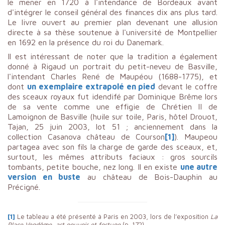
le mener en 1720 à l'intendance de Bordeaux avant
d'intégrer le conseil général des finances dix ans plus tard.
Le livre ouvert au premier plan devenant une allusion
directe à sa thèse soutenue à l'université de Montpellier
en 1692 en la présence du roi du Danemark.
Il est intéressant de noter que la tradition a également
donné à Rigaud un portrait du petit-neveu de Basville,
l'intendant Charles René de Maupéou (1688-1775), et
dont
un exemplaire extrapolé en pied
devant le coffre
des sceaux royaux fut idendifé par Dominique Brême lors
de sa vente comme une effigie de Chrétien II de
Lamoignon de Basville (huile sur toile, Paris, hôtel Drouot,
Tajan, 25 juin 2003, lot 51 ; anciennement dans la
collection Casanova château de Courson
[1]
). Maupeou
partagea avec son fils la charge de garde des sceaux, et,
surtout, les mêmes attributs faciaux : gros sourcils
tombants, petite bouche, nez long. Il en existe
une autre
version en buste
au château de Bois-Dauphin au
Précigné.
[1]
Le tableau a été présenté à Paris en 2003, lors de l’exposition
La
Place Vendôme, art pouvoir et fortune
(p. 172).