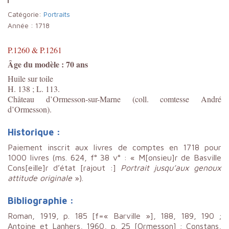
Catégorie:
Portraits
Année :
1718
P.1260 & P.1261
Âge du modèle : 70 ans
Huile sur toile
H. 138 ; L. 113.
Château d’Ormesson-sur-Marne (coll. comtesse André
d’Ormesson).
Historique :
Paiement inscrit aux livres de comptes en 1718 pour
1000 livres (ms. 624, f° 38 v° : « M[onsieu]r de Basville
Cons[eille]r d’état [rajout :]
Portrait jusqu’aux genoux
attitude originale
»).
Bibliographie :
Roman, 1919, p. 185 [f=« Barville »], 188, 189, 190 ;
Antoine et Lanhers, 1960, p. 25 [Ormesson] ; Constans,