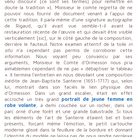
venu discourir [ce sont ses termes] pour remettre en
doute la tradition »), Monsieur le comte regretta de ne
pouvoir nous fournir de document venant à l'appui de
cette tradition. Il parla même d'une signature autographe
de Rigaud, qu'il avait vue semble-t-il avant la
restauration récente de l'œuvre et qui devait être visible
verticalement [sic], sur le côté gauche de la composition,
derrière le fauteuil. Notre examen attentif de la toile
in
situ
n'a cependant pas permis de corroborer cette
information. Nous voyant peu convaincu par ses
arguments, Monsieur le Comte d'Ormesson nous pria
aimablemen cependant de ne pas « débaptiser le tableau
». Il termina l'entretien en nous dévoilant une composition
inédite de Jean-Baptiste Santerre (1651-1717) qui, selon
lui, montrait dans son faciès le lien physique des
d'Ormesson. Dans un grand escalier, était en effet
accroché un très grand
portrait de jeune femme en
robe volante
, à demi couchée sur un rocher, dans un
parc orné d'une forêt et une grande balustrade. Si tous
les éléments de l'art de Santerre étaient bel et bien
présents, forçant même l'émotion, le petit cartouche
moderne glissé dans la feuillure de la bordure et donnant
l'identité du modèle ne laissa pas de nous rendre perplexe