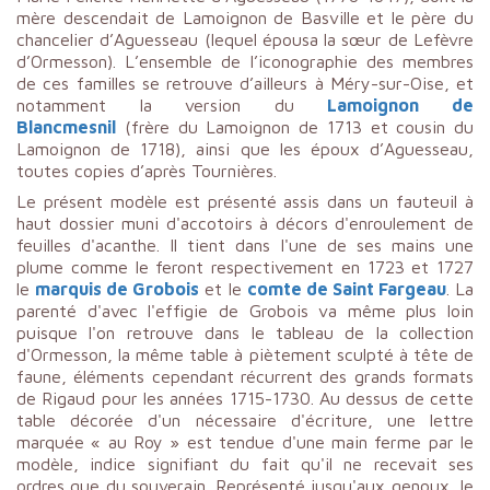
mère descendait de Lamoignon de Basville et le père du
chancelier d’Aguesseau (lequel épousa la sœur de Lefèvre
d’Ormesson). L’ensemble de l’iconographie des membres
de ces familles se retrouve d’ailleurs à Méry-sur-Oise, et
notamment la version du
Lamoignon de
Blancmesnil
(frère du Lamoignon de 1713 et cousin du
Lamoignon de 1718), ainsi que les époux d’Aguesseau,
toutes copies d’après Tournières.
Le présent modèle est présenté assis dans un fauteuil à
haut dossier muni d'accotoirs à décors d'enroulement de
feuilles d'acanthe. Il tient dans l'une de ses mains une
plume comme le feront respectivement en 1723 et 1727
le
marquis de Grobois
et le
comte de Saint Fargeau
. La
parenté d'avec l'effigie de Grobois va même plus loin
puisque l'on retrouve dans le tableau de la collection
d'Ormesson, la même table à piètement sculpté à tête de
faune, éléments cependant récurrent des grands formats
de Rigaud pour les années 1715-1730. Au dessus de cette
table décorée d'un nécessaire d'écriture, une lettre
marquée « au Roy » est tendue d'une main ferme par le
modèle, indice signifiant du fait qu'il ne recevait ses
ordres que du souverain. Représenté jusqu'aux genoux, le