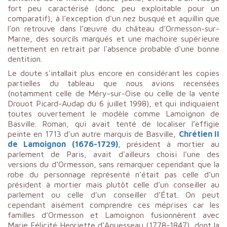
fort peu caractérisé (donc peu exploitable pour un
comparatif), à l'exception d'un nez busqué et aquillin que
l’on retrouve dans l’œuvre du château d’Ormesson-sur-
Marne, des sourcils marqués et une machoire supérieure
nettement en retrait par l'absence probable d'une bonne
dentition.
Le doute s'intallait plus encore en considérant les copies
partielles du tableau que nous avions recensées
(notamment celle de Méry-sur-Oise ou celle de la vente
Drouot Picard-Audap du 6 juillet 1998), et qui indiquaient
toutes ouvertement le modèle comme Lamoignon de
Basville. Roman, qui avait tenté de localiser l’effigie
peinte en 1713 d'un autre marquis de Basville,
Chrétien II
de Lamoignon (1676-1729)
, président à mortier au
parlement de Paris, avait d'ailleurs choisi l’une des
versions du d’Ormesson, sans remarquer cependant que la
robe du personnage représenté n’était pas celle d’un
président à mortier mais plutôt celle d’un conseiller au
parlement ou celle d'un conseiller d’État. On peut
cependant aisément comprendre ces méprises car les
familles d’Ormesson et Lamoignon fusionnèrent avec
Marie Félicité Henriette d’Aguesseau (1778-1847), dont la