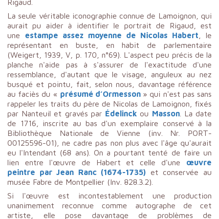
Rigaud.
La seule véritable iconographie connue de Lamoignon, qui
aurait pu aider à identifier le portrait de Rigaud, est
une
estampe assez moyenne de Nicolas Habert
, le
représentant en buste, en habit de parlementaire
(Weigert, 1939, V, p. 170, n°69). L'aspect peu précis de la
planche n'aide pas à s'assurer de l'exactitude d'une
ressemblance, d'autant que le visage, anguleux au nez
busqué et pointu, fait, selon nous, davantage référence
au faciès du «
présumé d’Ormesson
» qui n'est pas sans
rappeler les traits du père de Nicolas de Lamoignon, fixés
par Nanteuil et gravés par
Édelinck
ou
Masson
. La date
de 1716, inscrite au bas d'un exemplaire conservé à la
Bibliothèque Nationale de Vienne (inv. Nr. PORT-
00125596-01), ne cadre pas non plus avec l'âge qu'aurait
eu l'Intendant (68 ans). On a pourtant tenté de faire un
lien entre l'œuvre de Habert et celle d'une
œuvre
peintre par Jean Ranc (1674-1735)
et conservée au
musée Fabre de Montpellier (Inv. 828.3.2).
Si l'œuvre est incontestablement une production
unanimement reconnue comme autographe de cet
artiste, elle pose davantage de problèmes de