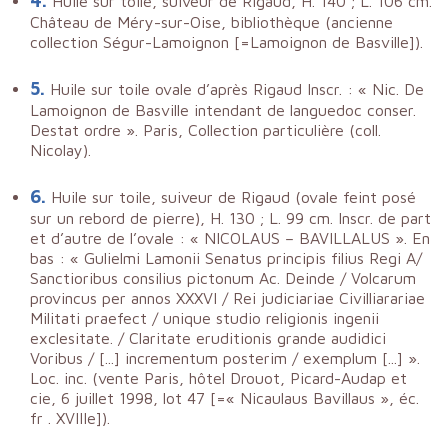
4.
Huile sur toile, suiveur de Rigaud, H. 140 ; L. 106 cm.
Château de Méry-sur-Oise, bibliothèque (ancienne
collection Ségur-Lamoignon [=Lamoignon de Basville]).
5.
Huile sur toile ovale d’après Rigaud Inscr. : « Nic. De
Lamoignon de Basville intendant de languedoc conser.
Destat ordre ». Paris, Collection particulière (coll.
Nicolay).
6.
Huile sur toile, suiveur de Rigaud (ovale feint posé
sur un rebord de pierre), H. 130 ; L. 99 cm. Inscr. de part
et d’autre de l’ovale : « NICOLAUS – BAVILLALUS ». En
bas : « Gulielmi Lamonii Senatus principis filius Regi A/
Sanctioribus consilius pictonum Ac. Deinde / Volcarum
provincus per annos XXXVI / Rei judiciariae Civilliarariae
Militati praefect / unique studio religionis ingenii
exclesitate. / Claritate eruditionis grande audidici
Voribus / [...] incrementum posterim / exemplum [...] ».
Loc. inc. (vente Paris, hôtel Drouot, Picard-Audap et
cie, 6 juillet 1998, lot 47 [=« Nicaulaus Bavillaus », éc.
fr . XVIIIe]).