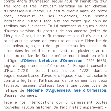
comte André d'Ormesson, lequel nous fit l'amabilité d'un
très long et très instructif entretien en son chateau
d'Ormesson-sur-Marne. La nature bienveillante de notre
hôte, amoureux de ses collections, nous sembla
inébranlable, surtout face aux arguments que nous ne
tardions pas à avancer. En lui montrant quelques clichés
d'autres versions du portrait de son ancêtre (celles de
Méry-sur-Oise), il nous fit remarquer « qu'il n'y avait, à
priori aucune raison de remettre en doute l'identité de
son tableau », arguant de la présence sur les cimaises du
salon dans lequel il nous recevait, de plusieurs autres
tableaux de famille. Sur le même mur, trônait en effet
l'effigie
d'Olivier Lefebvre d'Ormesson
(1616-1686),
juge et rapporteur au célèbre procès Fouquet, conseiller
d’État (1721), intendant des finances (1722), dont la
vague ressemblance d'avec le « Rigaud » suffisait selon le
comte à légitimer l'attribution de ce dernier. Les deux
tableaux faisaient d'ailleurs face à une copie ovale de
l'effigie de
Madame d’Aguesseau, née d’Ormesson
,
d’après Tournières.
Face à nos interrogations qui lui paraissaient toutes
nouvelles (aucun historien de l'art n'était auparavant «