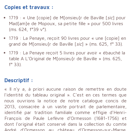
Copies et travaux :
1719 : « Une [copie] de M[onsieu]r de Baville [
sic
] pour
Mad[am]e de Mopoux, sa petite fille » pour 500 livres
(ms. 624, f°39 v°).
1719 : La Penaye, reçoit 90 livres pour « une [copie] en
grand de M[onsieu]r de Baville [
sic
] » (ms. 625, f° 33).
1719 : La Penaye reçoit 5 livres pour avoir « ébauché la
table A L’Original de M[onsieu]r de Baville » (ms. 625,
f° 33).
Descriptif :
« Il n'y a, à priori aucune raison de remettre en doute
l'identité du tableau original ». C'est en ces termes que
nous ouvrions la notice de notre catalogue concis de
2013, consacrée à un vaste portrait de parlementaire,
identifié par tradition familiale comme effigie d'Henri-
François de Paule Lefèvre d’Ormesson (1681-1756) et
dont l'original était conservé dans la collection du comte
André d'Ormesson au château d'Ormesson-sur-Marne.