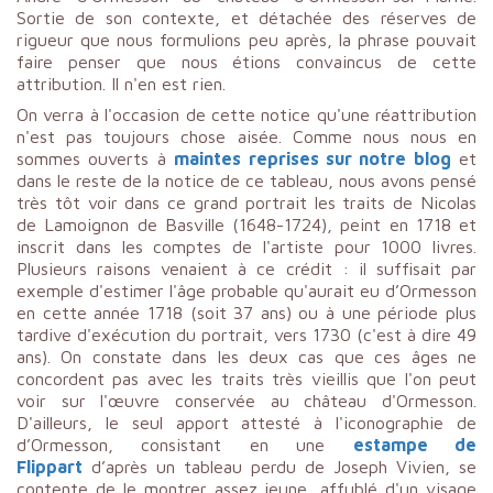
Sortie de son contexte, et détachée des réserves de
rigueur que nous formulions peu après, la phrase pouvait
faire penser que nous étions convaincus de cette
attribution. Il n'en est rien.
On verra à l'occasion de cette notice qu'une réattribution
n'est pas toujours chose aisée. Comme nous nous en
sommes ouverts à
maintes reprises sur notre blog
et
dans le reste de la notice de ce tableau, nous avons pensé
très tôt voir dans ce grand portrait les traits de Nicolas
de Lamoignon de Basville (1648-1724), peint en 1718 et
inscrit dans les comptes de l'artiste pour 1000 livres.
Plusieurs raisons venaient à ce crédit : il suffisait par
exemple d'estimer l'âge probable qu'aurait eu d’Ormesson
en cette année 1718 (soit 37 ans) ou à une période plus
tardive d'exécution du portrait, vers 1730 (c'est à dire 49
ans). On constate dans les deux cas que ces âges ne
concordent pas avec les traits très vieillis que l'on peut
voir sur l'œuvre conservée au château d'Ormesson.
D'ailleurs, le seul apport attesté à l'iconographie de
d’Ormesson, consistant en une
estampe de
Flippart
d’après un tableau perdu de Joseph Vivien, se
contente de le montrer assez jeune, affublé d'un visage