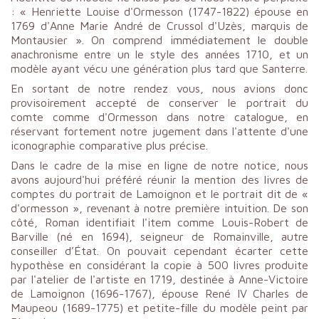
: « Henriette Louise d'Ormesson (1747-1822) épouse en
1769 d'Anne Marie André de Crussol d'Uzès, marquis de
Montausier ». On comprend immédiatement le double
anachronisme entre un le style des années 1710, et un
modèle ayant vécu une génération plus tard que Santerre.
En sortant de notre rendez vous, nous avions donc
provisoirement accepté de conserver le portrait du
comte comme d'Ormesson dans notre catalogue, en
réservant fortement notre jugement dans l'attente d'une
iconographie comparative plus précise.
Dans le cadre de la mise en ligne de notre notice, nous
avons aujourd'hui préféré réunir la mention des livres de
comptes du portrait de Lamoignon et le portrait dit de «
d'ormesson », revenant à notre première intuition. De son
côté, Roman identifiait l'item comme Louis-Robert de
Barville (né en 1694), seigneur de Romainville, autre
conseiller d’État. On pouvait cependant écarter cette
hypothèse en considérant la copie à 500 livres produite
par l'atelier de l'artiste en 1719, destinée à Anne-Victoire
de Lamoignon (1696-1767), épouse René IV Charles de
Maupeou (1689-1775) et petite-fille du modèle peint par