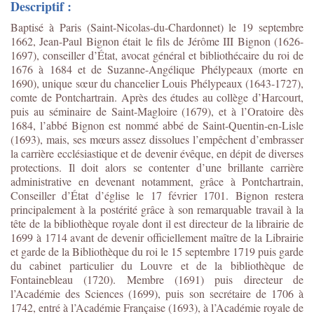
Descriptif :
Baptisé à Paris (Saint-Nicolas-du-Chardonnet) le 19 septembre
1662, Jean-Paul Bignon était le fils de Jérôme III Bignon (1626-
1697), conseiller d’État, avocat général et bibliothécaire du roi de
1676 à 1684 et de Suzanne-Angélique Phélypeaux (morte en
1690), unique sœur du chancelier Louis Phélypeaux (1643-1727),
comte de Pontchartrain. Après des études au collège d’Harcourt,
puis au séminaire de Saint-Magloire (1679), et à l’Oratoire dès
1684, l’abbé Bignon est nommé abbé de Saint-Quentin-en-Lisle
(1693), mais, ses mœurs assez dissolues l’empêchent d’embrasser
la carrière ecclésiastique et de devenir évêque, en dépit de diverses
protections. Il doit alors se contenter d’une brillante carrière
administrative en devenant notamment, grâce à Pontchartrain,
Conseiller d’État d’église le 17 février 1701. Bignon restera
principalement à la postérité grâce à son remarquable travail à la
tête de la bibliothèque royale dont il est directeur de la librairie de
1699 à 1714 avant de devenir officiellement maître de la Librairie
et garde de la Bibliothèque du roi le 15 septembre 1719 puis garde
du cabinet particulier du Louvre et de la bibliothèque de
Fontainebleau (1720). Membre (1691) puis directeur de
l’Académie des Sciences (1699), puis son secrétaire de 1706 à
1742, entré à l’Académie Française (1693), à l’Académie royale de