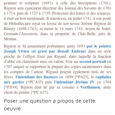
peinture et sculpture (1692), à celle des Inscriptions (1701),
Bignon sera également directeur des Journal des Savants de 1701
à 1714, puis de 1723 à 1739. Protecteur des lettres et des sciences,
il était un bon numismate. Il renoncera, en juillet 1741, à son poste
de bibliothécaire royal en faveur de son neveu Jérôme Bignon de
Blanzy (1698-1743), et meurt le 14 mars 1743, doyen de Saint-
Germain-l’Auxerrois, dans sa propriété de l’Isle-Belle, près de
Meulan.
par le peintre
Bignon se fit notamment portraiturer après 1693
Joseph Vivien (et gravé par Benoît Audran)
dans un style
proche de l’effigie fixée par Rigaud, dans laquelle la fonction
second portrait
d’abbé est clairement mise en valeur. Voir un
en
1707 auquel se rapportent la plupart des copies mentionnées dans
les comptes de l’artiste. Rigaud peignit également trois de ses
l’intendant des finances
capitaine
frères,
en 1699 [*P.623], le
aux gardes
l’intendant Jérôme IV
[*PC.635] puis
en 1704
Verthamon
[*P.839]. Bignon était lié par sa cousine à
, autre
client du peintre [*PC.627].
Poser une question à propos de cette
oeuvre