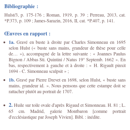
Bibliographie :
Hulst/3, p. 175-176 ; Roman, 1919, p. 39 ; Perreau, 2013, cat.
*P.373, p. 109 ; James-Sarazin, 2016, II, cat. *P.407, p. 141.
Œuvres en rapport :
1a.
Gravé en buste à droite par Charles Simonneau en 1695
selon Hulst (« buste sans mains, grandeur de thèse pour celle
de… »), accompagné de la lettre suivante : « Joannes Paulus
Bignon / Abbas Sti. Quintini / Natus 19° Septemb. 1662 ». En
bas, respectivement à gauche et à droite : « H. Rigault pinxit
1694 - C. Simonneau sculpsit » ;
1b.
Gravé par Pierre Drevet en 1698, selon Hulst, « buste sans
mains, grandeur id. ». Nous pensons que cette estampe doit se
rattacher plutôt au portrait de 1707.
2.
Huile sur toile ovale d'après Rigaud et Simonneau. H. 81 ; L.
65 cm. Madrid, galerie Montbaron [comme portrait
d'ecclésiastique par Joseph Vivien]. Bibl. : inédite.