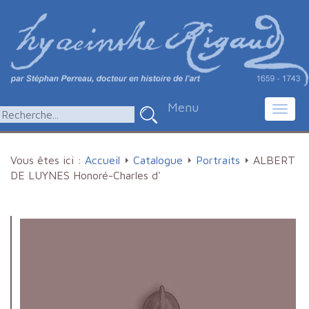
Menu
Toggl
navig
Vous êtes ici :
Accueil
Catalogue
Portraits
ALBERT
DE LUYNES Honoré-Charles d'