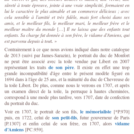
sûreté à toute épreuve, jointe à une vraie simplicité, formaient en
lui le caractère le plus aimable et un commerce délicieux ; avec
cela sensible à l'amitié et très fidèle, mais fort choisi dans ses
amis, et le meilleur fils, le meilleur mari, le meilleur frère et le
meilleur maître du monde
[…]
Il ne laissa que des enfants tout
enfants. Sa charge fut donnée à son frère, le vidame d'Amiens, qui
est parvenu depuis à tou
t. »
Contrairement à ce que nous avions indiqué dans notre catalogue
de 2013 (suivi par James-Sarazin), le portrait du duc de Monfort
ne peut être associé avec la toile vendue par Libert en 2007
de son père
représentant les traits
. Il existe en effet une trop
grande incompatibilité d'âge entre le présent modèle figuré en
1694 dans à l'âge de 25 ans, et la mâturité du duc de Chevreuse de
la toile Libert. De plus, comme nous le verrons en 1707, et après
un examen direct de la toile, la perruque à hautes cheminées,
correspond à une mode plus tardive, vers 1707, date de confection
du portrait du duc.
le mémorialiste
Voir en 1707, le portrait de son fils,
[*P.970]
son petit-fils
puis, en 1722, celui de
, futur gouverneur de Paris
vidame
[P.1307] et enfin celui de son frère, en 1707, alors
d’Amiens
[PC.959].