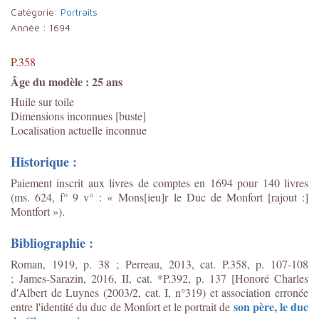
Catégorie:
Portraits
Année :
1694
P.358
Âge du modèle : 25 ans
Huile sur toile
Dimensions inconnues [buste]
Localisation actuelle inconnue
Historique :
Paiement inscrit aux livres de comptes en 1694 pour 140 livres
(ms. 624, f° 9 v° : « Mons[ieu]r le Duc de Monfort [rajout :]
Montfort »).
Bibliographie :
Roman, 1919, p. 38 ; Perreau, 2013, cat. P.358, p. 107-108
;
James-Sarazin, 2016, II, cat. *P.392, p. 137 [Honoré Charles
d'Albert de Luynes (2003/2, cat. I, n°319) et association erronée
son père, le duc
entre l'identité du duc de Monfort et le portrait de