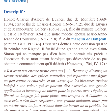
de Chevreuse
].
Descriptif :
Honoré-Charles d’Albert de Luynes, duc de Montfort (1669-
1704), était le fils de Charles-Honoré (1646-1712), duc de Luynes
et de Jeanne-Marie Colbert (1650-1732), fille du ministre Colbert.
C’est le 18 février 1694 que notre modèle épousa Marie-Anne-
marquis de Dangeau
Jeanne de Courcillon (1671-1718), fille du
,
peint en 1702 [PC.746]. C’est sans doute à cette occasion qu’il se
fit peindre par Rigaud. Il fut lié d’une grande amitié avec Saint-
Simon qui ne manque pas d’en faire un portrait très précis à
l’occasion de sa mort autant héroïque que désespérée de ne pas
obtenir le commandement qu’il désirait (
Mémoires
, 1704, IV, 17) :
«
Il n’avait pas encore trente-cinq ans
[…].
Beaucoup d’esprit, un
savoir agréable, des grâces naturelles qui réparaient une figure
un peu courte et entassée, et un visage que les blessures avaient
balafré ; une valeur qui se pouvait dire excessive, une grande
application et beaucoup de talents pour la guerre, avec l'équité, la
liberté, le langage fait pour plaire aux troupes et à l'officier, et
avec cela à s'en faire respecter ; une grande ambition, mais, par
un mérite rare, toujours retenue dans les bornes de la probité. Un
air ouvert et gai, des moeurs douces et liantes, une vérité, une