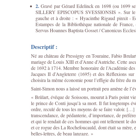
2.
Gravé par Gérard Edelinck en 1698 (ou 1699 
SILLERY EPISCOPUS SVESSIONSIS ». Sur le socle,
gauche et à droite : « Hyacinthe Rigaud pinxit - E
Estampes de la Bibliothèque nationale de France, 
Servus Hoannes Baptista Gosset / Canonicus Ecclesi
Descriptif :
Né au château de Pressigny en Touraine, Fabio Brulart
mariage de Louis XIII et d’Anne d’Autriche. Cette asc
de 1692 à 1714. Membre honoraire de l’Académie des in
Jacques II d’Angleterre (1695) et des Réflexions sur
choisira la même économie pour l’effigie du frère du 
Saint-Simon nous a laissé un portrait peu amène de l’é
« Brûlart, évêque de Soissons, mourut à Paris point vieu
le prince de Conti jusqu’à sa mort. Il fut longtemps é
ordre, reculé de tous les moyens de se faire valoir. […] 
transcendance, de pédanterie, d’importance, de préfére
et qui le rendait de ces hommes qui ont tellement le don
et ce rogue des La Rochefoucauld, dont était sa mère, et
belles-lettres, de beau langage. »