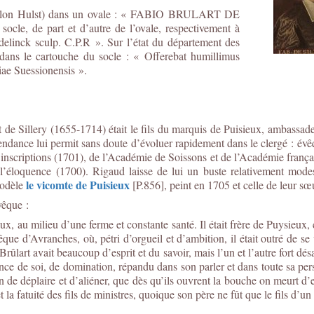
selon Hulst) dans un ovale : « FABIO BRULART DE
 de part et d’autre de l’ovale, respectivement à
delinck sculp. C.P.R ». Sur l’état du département des
dans le cartouche du socle : « Offerebat humillimus
ae Suessionensis ».
 de Sillery (1655-1714) était le fils du marquis de Puisieux, ambassad
endance lui permit sans doute d’évoluer rapidement dans le clergé : 
scriptions (1701), de l’Académie de Soissons et de l’Académie françai
 l’éloquence (1700). Rigaud laisse de lui un buste relativement modes
le vicomte de Puisieux
modèle
[P.856], peint en 1705 et celle de leur sœ
vêque :
x, au milieu d’une ferme et constante santé. Il était frère de Puysieux, 
vêque d’Avranches, où, pétri d’orgueil et d’ambition, il était outré de
Brûlart avait beaucoup d’esprit et du savoir, mais l’un et l’autre fort dé
nce de soi, de domination, répandu dans son parler et dans toute sa per
 de déplaire et d’aliéner, que dès qu’ils ouvrent la bouche on meurt d’en
 la fatuité des fils de ministres, quoique son père ne fût que le fils d’u