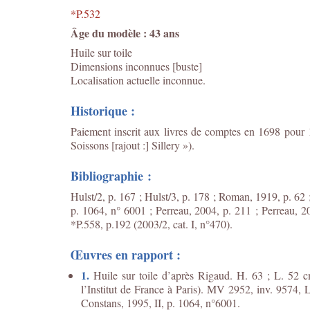
*P.532
Âge du modèle : 43 ans
Huile sur toile
Dimensions inconnues [buste]
Localisation actuelle inconnue.
Historique :
Paiement inscrit aux livres de comptes en 1698 pour 
Soissons [rajout :] Sillery »).
Bibliographie :
Hulst/2, p. 167 ; Hulst/3, p. 178 ; Roman, 1919, p. 62 
p. 1064, n° 6001 ; Perreau, 2004, p. 211 ; Perreau, 20
*P.558, p.192 (2003/2, cat. I, n°470).
Œuvres en rapport :
1.
Huile sur toile d’après Rigaud. H. 63 ; L. 52 c
l’Institut de France à Paris). MV 2952, inv. 9574, 
Constans, 1995, II, p. 1064, n°6001.