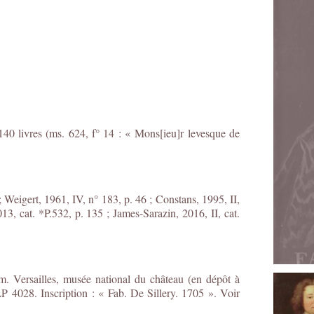
140 livres (ms. 624, f° 14 : « Mons[ieu]r levesque de
; Weigert, 1961, IV, n° 183, p. 46 ; Constans, 1995, II,
13, cat. *P.532, p. 135 ; James-Sarazin, 2016, II, cat.
m. Versailles, musée national du château (en dépôt à
LP 4028. Inscription : « Fab. De Sillery. 1705 ». Voir