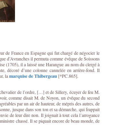
eur de France en Espagne qui fut chargé de négocier le
évêque d’Avranches il permuta comme évêque de Soissons
se (1705), il a laissé une Harangue au nom du clergé à
te, décoré d’une colonne cannelée en arrière-fond. Il
marquise de Thibergeau
ur, la
[*PC.865].
chevalier de l’ordre, […] et de Sillery, écuyer de feu M.
 se voir, comme disait M. de Noyon, un évêque du second
sagréables par un air de hauteur, de mépris des autres, de
sonne, jusque dans son ton et sa démarche, qui frappait
vie de leur dire non. Il joignait à tout cela l’arrogance
n ministre chassé. Il se piquait encore de beau monde, de