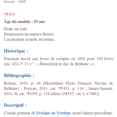
Année :
1695
*P.431
Âge du modèle : 55 ans
Huile sur toile
Dimensions inconnues [buste]
Localisation actuelle inconnue.
Historique :
Paiement inscrit aux livres de comptes en 1695 pour 150 livres
(ms. 624, f° 11 v° : « Mons[ieu]r le duc de Béthune »).
Bibliographie :
Roman, 1919, p. 46 [Maximilien Pierre François Nicolas de
Béthune] ; Perreau, 2013, cat. *P.431, p. 116 ;
James-Sarazin,
2016, II, cat. *P.459, p. 154 [idem (2003/2, cat. I, n°388)].
Descriptif :
l'évêque de Verdun
Cousin germain de
, peint l'année précédente,