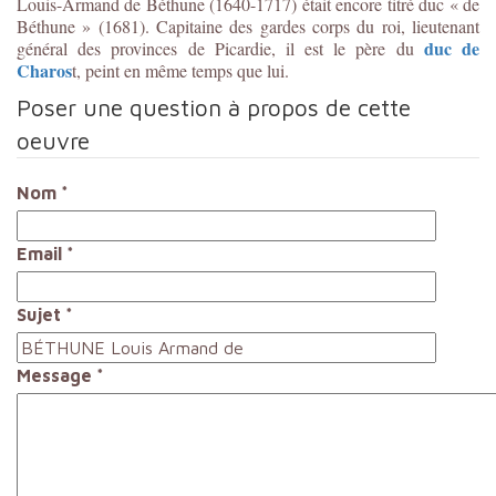
Louis-Armand de Béthune (1640-1717) était encore titré duc « de
Béthune » (1681).
Capitaine des gardes corps du roi, lieutenant
duc de
général des provinces de Picardie, il
est le père du
Charos
t, peint en même temps que lui.
Poser une question à propos de cette
oeuvre
Nom
*
Email
*
Sujet
*
Message
*