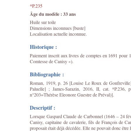
*P.235
Âge du modèle : 33 ans
Huile sur toile
Dimensions inconnues [buste]
Localisation actuelle inconnue.
Historique :
Paiement inscrit aux livres de comptes en 1691 pour 1
Comtesse de Canisy »).
Bibliographie :
Roman, 1919, p. 26 [Louise Le Roux de Gonfreville] 
Paluelle] ;
James-Sarazin, 2016, II, cat. *P.236, p
n°203=Thérèse Eleonore Guestre de Préval)].
Descriptif :
Lorsque Gaspard Claude de Carbonnel (1646 – 24 févr
Canisy,
capitaine de cavalerie
, fils de François de C
proposait était déjà décédée. Elle ne pouvait donc être