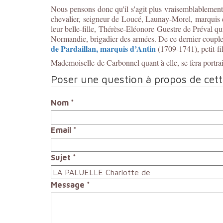
Nous pensons donc qu'il s'agit plus vraisemblablemen
chevalier, seigneur de Loucé, Launay-Morel, marquis d
leur belle-fille, Thérèse-Eléonore Guestre de Préval q
Normandie, brigadier des armées. De ce dernier coupl
de Pardaillan, marquis d’Antin
(1709-1741), petit-f
Mademoiselle
de Carbonnel quant à elle, se fera portra
Poser une question à propos de cet
Nom
*
Email
*
Sujet
*
Message
*