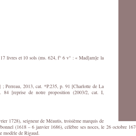
17 livres et 10 sols (ms. 624, f° 6 v° : « Mad[am]e
la
; Perreau, 2013, cat. *P.235, p. 91 [Charlotte de La
. 84 [reprise de notre proposition (2003/2, cat. I,
ier 1728), seigneur de Méautis, troisième marquis de
arbonnel (1618 – 6 janvier 1686), célèbre ses noces, le 26 octobre 
 le modèle de Rigaud.