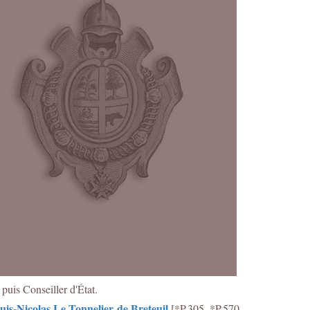
puis Conseiller d'État.
uis-Nicolas Le Tonnelier de Breteuil
[*P.305, *P.570