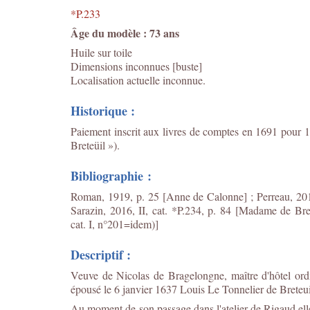
*P.233
Âge du modèle : 73 ans
Huile sur toile
Dimensions inconnues [buste]
Localisation actuelle inconnue.
Historique :
Paiement inscrit aux livres de comptes en 1691 pour 1
Breteüil »).
Bibliographie :
Roman, 1919, p. 25 [Anne de Calonne] ; Perreau, 2013
Sarazin, 2016, II, cat. *P.234, p. 84 [Madame de Bre
cat. I, n°201=idem)]
Descriptif :
Veuve de Nicolas de Bragelongne,
maître d'hôtel ord
épousé le 6 janvier 1637 Louis Le Tonnelier de Breteui
Au moment de son passage dans l'atelier de Rigaud elle 