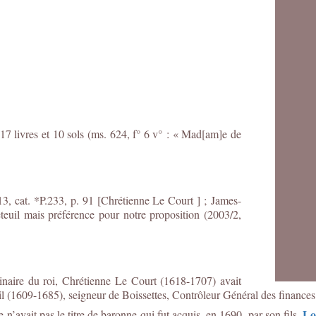
17 livres et 10 sols (ms. 624, f° 6 v° : « Mad[am]e
de
, cat. *P.233, p. 91 [Chrétienne Le Court ] ;
James-
teuil mais préférence pour notre proposition (2003/2,
inaire du roi
, Chrétienne Le Court (1618-1707)
avait
l (1609-1685), seigneur de Boissettes, Contrôleur Général des finances 
Lo
n’avait pas le titre de baronne qui fut acquis, en 1690, par son fils,