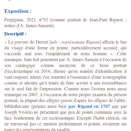
Exposition :
Perpignan, 2021, n°52 [comme portrait de Jean-Paul Bignon ;
notice d'A. James-Sarazin].
Descriptif :
« La gravure de Drevet [
ndr : représentant Bignon
] affecte le bas
du visage d'une forme en pointe, particulièrement accusée, qui
s'accorde mal avec l'empâtement de notre homme ». Cette
remarque, faite fort justement par A. James-Sarazin à l'occasion de
son catalogage comme anonyme de ce beau portrait
d'ecclesiastique en 2016, illustre qu'en matière d'identification il
vaut toujours mieux s'en remettre à l'assurance d'une iconographie
connue et attestée qu'à tenter de faire acroire à une ressemblance
sur le seul fait de l'impression. Comme nous l'avions nous aussi
remarqué en 2007, à l'occasion de notre propre examen du présent
portrait,
la plupart des effigies gravés d'après les effigies de l'abbé-
par Rigaud en 1707
bibliothécaire (peintes aussi bien
que par
Joseph Vivien) ne présentent que peu de points communs avec la
face bonhomme de cet ecclésiastique. Excepté l'habit clérical, on
ne retrouvait pas ce menton prohéminent et pointu, récurrent sur
toutes les représentations du modèle.