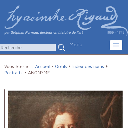
Menu
Toggl
navig
Vous êtes ici :
Accueil
Outils
Index des noms
Portraits
ANONYME