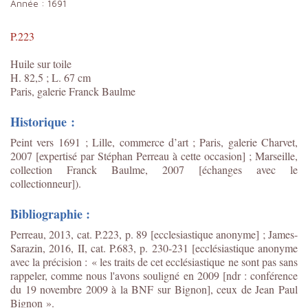
Année :
1691
P.223
Huile sur toile
H. 82,5 ; L. 67 cm
Paris, galerie Franck Baulme
Historique :
Peint vers 1691 ; Lille, commerce d’art ; Paris, galerie Charvet,
2007 [expertisé par Stéphan Perreau à cette occasion] ; Marseille,
collection Franck Baulme, 2007 [échanges avec le
collectionneur]).
Bibliographie :
Perreau, 2013, cat. P.223, p. 89 [ecclesiastique anonyme] ; James-
Sarazin, 2016, II, cat. P.683, p. 230-231 [ecclésiastique anonyme
avec la précision :
« l
es traits de cet ecclésiastique ne sont pas sans
rappeler, comme nous l'avons souligné en 2009 [ndr : conférence
du 19 novembre 2009 à la BNF sur Bignon], ceux de Jean Paul
Bignon
».