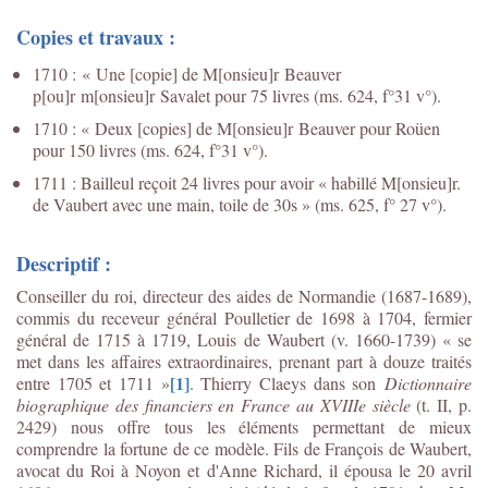
Copies et travaux :
1710 : « Une [copie] de M[onsieu]r Beauver
p[ou]r m[onsieu]r Savalet pour 75 livres (ms. 624, f°31 v°).
1710 : « Deux [copies] de M[onsieu]r Beauver pour Roüen
pour 150 livres (ms. 624, f°31 v°).
1711 : Bailleul reçoit 24 livres pour avoir « habillé M[onsieu]r.
de Vaubert avec une main, toile de 30s » (ms. 625, f° 27 v°).
Descriptif :
Conseiller du roi, directeur des aides de Normandie (1687-1689),
commis du receveur général Poulletier de 1698 à 1704, fermier
général de 1715 à 1719, Louis de Waubert (v. 1660-1739) « se
met dans les affaires extraordinaires, prenant part à douze traités
[1]
entre 1705 et 1711 »
. Thierry Claeys dans son
Dictionnaire
biographique des financiers en France au XVIIIe siècle
(t. II, p.
2429) nous offre tous les éléments permettant de mieux
comprendre la fortune de ce modèle. Fils de François de Waubert,
avocat du Roi à Noyon et d'Anne Richard, il épousa le 20 avril