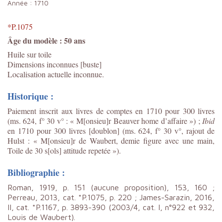
Année :
1710
*P.1075
Âge du modèle : 50 ans
Huile sur toile
Dimensions inconnues [buste]
Localisation actuelle inconnue.
Historique :
Paiement inscrit aux livres de comptes en 1710 pour 300 livres
(ms. 624, f° 30 v° : « M[onsieu]r Beauver home d’affaire ») ;
Ibid
en 1710 pour 300 livres [doublon] (ms. 624, f° 30 v°, rajout de
Hulst : « M[onsieu]r de Waubert, demie figure avec une main,
Toile de 30 s[ols] attitude repetée »).
Bibliographie :
Roman, 1919, p. 151 (aucune proposition), 153, 160 ;
Perreau, 2013, cat. *P.1075, p. 220 ; James-Sarazin, 2016,
II, cat. *P.1167, p. 3893-390 (2003/4, cat. I, n°922 et 932,
Louis de Waubert).