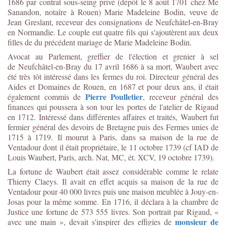
1686 par contrat sous-seing privé (dépôt le 8 août 1701 chez Me
Sanandon, notaîre à Rouen) Marie Madeleine Bodin, veuve de
Jean Greslant, receveur des consignations de Neufchâtel-en-Bray
en Normandie. Le couple eut quatre fils qui s'ajoutèrent aux deux
filles de du précédent mariage de Marie Madeleine Bodin.
Avocat au Parlement, greffier de l'élection et grenier à sel
de Neufchâtel-en-Bray du 17 avril 1686 à sa mort, Waubert avec
été très tôt intéressé dans les fermes du roi. Directeur général des
Aides et Domaines de Rouen, en 1687 et pour deux ans, il était
Pierre Poulletier
également commis de
, receveur général des
finances qui poussera à son tour les portes de l'atelier de Rigaud
en 1712. Intéressé dans différentes affaires et traités, Waubert fut
fermier général des devoirs de Bretagne puis des Fermes unies de
1715 à 1719. Il mourut à Paris, dans sa maison de la rue de
Ventadour dont il était propriétaire, le 11 octobre 1739 (cf IAD de
Louis Waubert, Paris, arch. Nat, MC, ét. XCV, 19 octobre 1739).
La fortune de Waubert était assez considérable comme le relate
Thierry Claeys. Il avait en effet acquis sa maison de la rue de
Ventadour pour 40 000 livres puis une maison meublée à Jouy-en-
Josas pour la même somme. En 1716, il déclara à la chambre de
Justice une fortune de 573 555 livres. Son portrait par Rigaud, «
monsieur de
avec une main », devait s'inspirer des effigies de