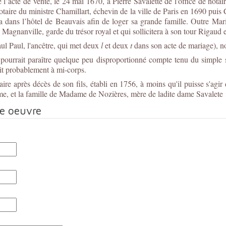
 l’acte de vente, le 24 mai 1670, à Pierre Savalette de l'office de not
otaire du ministre Chamillart, échevin de la ville de Paris en 1690 pui
la dans l’hôtel de Beauvais afin de loger sa grande famille. Outre Ma
 Magnanville, garde du trésor royal et qui sollicitera à son tour Rigaud
ul Paul, l'ancêtre, qui met deux
l
et deux
t
dans son acte de mariage), no
 pourrait paraître quelque peu disproportionné compte tenu du simple 
ait probablement à mi-corps.
aire après décès de son fils, établi en 1756, à moins qu'il puisse s'agir
emme, et la famille de Madame de Nozières, mère de ladite dame Savalete
te oeuvre