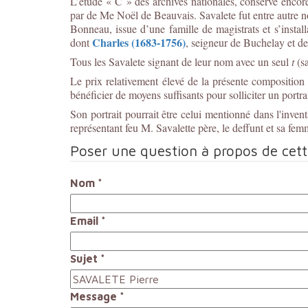
L’étude « C » des archives nationales, conserve encore
par de Me Noël de Beauvais. Savalete fut entre autre n
Bonneau, issue d’une famille de magistrats et s’instal
Charles (1683-1756)
dont
, seigneur de Buchelay et de
Tous les Savalete signant de leur nom avec un seul
t
(sa
Le prix relativement élevé de la présente composition
bénéficier de moyens suffisants pour solliciter un portr
Son portrait pourrait être celui mentionné dans l'invent
représentant feu M. Savalette père, le deffunt et sa f
Poser une question à propos de cet
Nom
*
Email
*
Sujet
*
Message
*