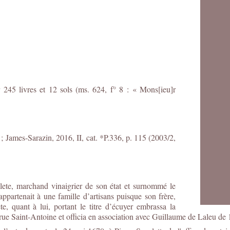
 245 livres et 12 sols (ms. 624, f° 8 : « Mons[ieu]r
 ;
James-Sarazin, 2016, II, cat. *P.336, p. 115 (2003/2,
alete, marchand vinaigrier de son état et surnommé le
artenait à une famille d’artisans puisque son frère,
ete, quant à lui, portant le titre d’écuyer embrassa la
 rue Saint-Antoine et officia en association avec Guillaume de Laleu de