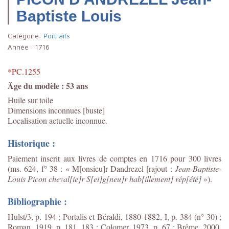
Baptiste Louis
Catégorie:
Portraits
Année :
1716
*PC.1255
Âge du modèle : 53 ans
Huile sur toile
Dimensions inconnues [buste]
Localisation actuelle inconnue.
Historique :
Paiement inscrit aux livres de comptes en 1716 pour 300 livres
(ms. 624, f° 38 : « M[onsieu]r Dandrezel [rajout :
Jean-Baptiste-
Louis Picon cheval[ie]r S[ei]g[neu]r hab[illement] rép[été]
»).
Bibliographie :
Hulst/3, p. 194 ; Portalis et Béraldi, 1880-1882, I, p. 384 (n° 30) ;
Roman, 1919, p. 181, 183 ; Colomer, 1973, p. 67 ; Brême, 2000,