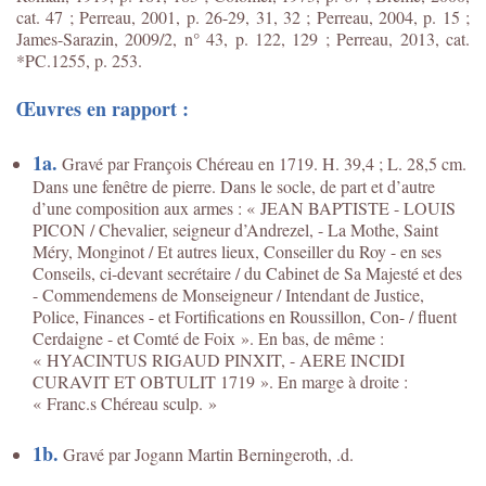
cat. 47 ; Perreau, 2001, p. 26-29, 31, 32 ; Perreau, 2004, p. 15 ;
James-Sarazin, 2009/2, n° 43, p. 122, 129 ; Perreau, 2013, cat.
*PC.1255, p. 253.
Œuvres en rapport :
1a.
Gravé par François Chéreau en 1719. H. 39,4 ; L. 28,5 cm.
Dans une fenêtre de pierre. Dans le socle, de part et d’autre
d’une composition aux armes : « JEAN BAPTISTE - LOUIS
PICON / Chevalier, seigneur d’Andrezel, - La Mothe, Saint
Méry, Monginot / Et autres lieux, Conseiller du Roy - en ses
Conseils, ci-devant secrétaire / du Cabinet de Sa Majesté et des
- Commendemens de Monseigneur / Intendant de Justice,
Police, Finances - et Fortifications en Roussillon, Con- / fluent
Cerdaigne - et Comté de Foix ». En bas, de même :
« HYACINTUS RIGAUD PINXIT, - AERE INCIDI
CURAVIT ET OBTULIT 1719 ». En marge à droite :
« Franc.s Chéreau sculp. »
1b.
Gravé par Jogann Martin Berningeroth, .d.