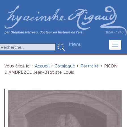
Menu
Toggl
navig
Vous êtes ici :
Accueil
Catalogue
Portraits
PICON
D'ANDREZEL Jean-Baptiste Louis