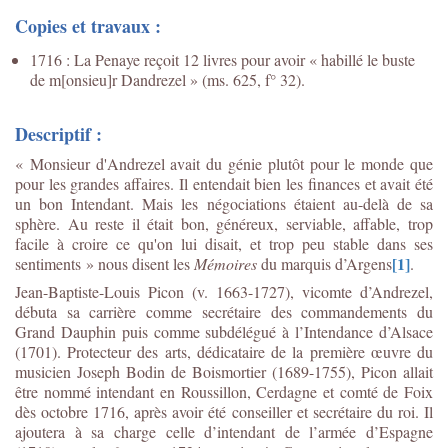
Copies et travaux :
1716 : La Penaye reçoit 12 livres pour avoir « habillé le buste
de m[onsieu]r Dandrezel » (ms. 625, f° 32).
Descriptif :
« Monsieur d'Andrezel avait du génie plutôt pour le monde que
pour les grandes affaires. Il entendait bien les finances et avait été
un bon Intendant. Mais les négociations étaient au-delà de sa
sphère. Au reste il était bon, généreux, serviable, affable, trop
facile à croire ce qu'on lui disait, et trop peu stable dans ses
[1]
sentiments » nous disent les
Mémoires
du marquis d’Argens
.
Jean-Baptiste-Louis Picon (v. 1663-1727), vicomte d’Andrezel,
débuta sa carrière comme secrétaire des commandements du
Grand Dauphin puis comme subdélégué à l’Intendance d’Alsace
(1701). Protecteur des arts, dédicataire de la première œuvre du
musicien Joseph Bodin de Boismortier (1689-1755), Picon allait
être nommé intendant en Roussillon, Cerdagne et comté de Foix
dès octobre 1716, après avoir été conseiller et secrétaire du roi. Il
ajoutera à sa charge celle d’intendant de l’armée d’Espagne