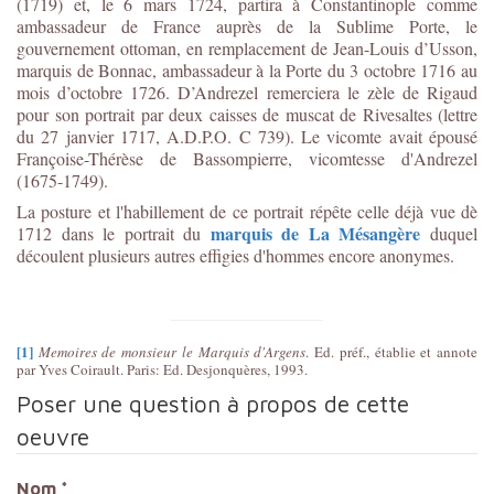
(1719) et, le 6 mars 1724, partira à Constantinople comme
ambassadeur de France auprès de la Sublime Porte, le
gouvernement ottoman, en remplacement de Jean-Louis d’Usson,
marquis de Bonnac, ambassadeur à la Porte du 3 octobre 1716 au
mois d’octobre 1726. D’Andrezel remerciera le zèle de Rigaud
pour son portrait par deux caisses de muscat de Rivesaltes (lettre
du 27 janvier 1717, A.D.P.O. C 739). Le vicomte avait épousé
Françoise-Thérèse de Bassompierre, vicomtesse d'Andrezel
(1675-1749).
La posture et l'habillement de ce portrait répête celle déjà vue dè
marquis de La Mésangère
1712 dans le portrait du
duquel
découlent plusieurs autres effigies d'hommes encore anonymes.
[1]
Memoires de monsieur le Marquis d'Argens
. Ed. préf., établie et annote
par Yves Coirault. Paris: Ed. Desjonquères, 1993.
Poser une question à propos de cette
oeuvre
Nom
*