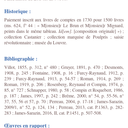
Historique :
Paiement inscrit aux livres de comptes en 1730 pour 1500 livres
(ms. 624, f° 44 : « M[onsieu]r Le Brun et M[onsieu]r Mignard,
peints dans le même tableau.
Id[em]
. [composition originale] ») ;
collection Castanier ; collection marquise de Poulpris ; saisie
révolutionnaire ; musée du Louvre.
Bibliographie :
Villot, 1855, p. 312, n° 480 ; Gruyer, 1891, p. 470 ; Desmonts,
1908, p. 245 ; Fontaine, 1908, p. 16 ; Furcy-Raynaud, 1912, p.
239 ; Furcy-Raynaud, 1913, p. 54-57 ; Roman, 1914, p. 269 ;
Roman, 1919, p. 206 ; Rosenberg, Reynaud et Compin, 1974, p.
85, n° 727 ; Schnapper, 1980, p. 58 ; Compin et Roquebert, 1986,
p. 187 ; James, 1997, p. 242 ; Brême, 2000, n° 54, p. 55-56, n°
37, 55, 56 et 57, p. 70 ; Perreau, 2004, p. 17-18 ; James-Sarazin,
2009/1, n° 52, p. 124, 134 ; Perreau, 2013, cat. P.1363, p. 282-
283 ; James-Sarazin, 2016, II, cat. P.1451, p. 507-508.
Œuvres en rapport :