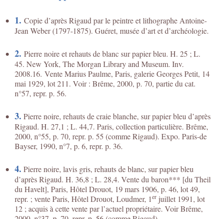
1.
Copie d’après Rigaud par le peintre et lithographe Antoine-
Jean Weber (1797-1875). Guéret, musée d’art et d’archéologie.
2.
Pierre noire et rehauts de blanc sur papier bleu. H. 25 ; L.
45. New York, The Morgan Library and Museum. Inv.
2008.16. Vente Marius Paulme, Paris, galerie Georges Petit, 14
mai 1929, lot 211. Voir : Brême, 2000, p. 70, partie du cat.
n°57, repr. p. 56.
3.
Pierre noire, rehauts de craie blanche, sur papier bleu d’après
Rigaud. H. 27,1 ; L. 44,7. Paris, collection particulière. Brême,
2000, n°55, p. 70, repr. p. 55 (comme Rigaud). Expo. Paris-de
Bayser, 1990, n°7, p. 6, repr. p. 36.
4.
Pierre noire, lavis gris, rehauts de blanc, sur papier bleu
d’après Rigaud. H. 36,8 ; L. 28,4. Vente du baron*** [du Theil
du Havelt], Paris, Hôtel Drouot, 19 mars 1906, p. 46, lot 49,
er
repr. ; vente Paris, Hôtel Drouot, Loudmer, 1
juillet 1991, lot
12 ; acquis à cette vente par l’actuel propriétaire. Voir Brême,
2000, n°37, p. 70, repr. p. 56 (comme Rigaud).