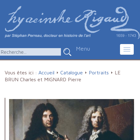
Menu
Toggl
navig
Vous êtes ici :
Accueil
Catalogue
Portraits
LE
BRUN Charles et MIGNARD Pierre