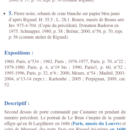
5.
Pierre noire, rehauts de craie blanche sur papier bleu jauni
d’après Rigaud. H. 35,5 ; L. 28,1. Rouen, musée de Beaux-arts
Inv. 975-4-704. (Copie du précédent). Donation Baderou en
1975. Schnapper, 1980, p. 58 ; Brême, 2000, n°56, p. 70, repr.
p. 56 (comme atelier de Rigaud).
Expositions :
1960, Paris, n°534 ; 1962, Paris ; 1976-1977, Paris, p. 70, n°22 ;
1979-1980, Paris, p. 4, n°19 bis ; 1990, Paris/1, p. 60, n°32 ;
1995-1996, Paris, p. 32, n°6 ; 2000, Meaux, n°54 ; Madrid, 2003-
2004, n°13-14 (repr.) ; Karlsruhe , 2005 ; Perpignan, 2009, cat.
52.
Descriptif :
Second dessus de porte commandé par Castanier en pendant du
numéro précédent. Le portrait de Le Brun s’inspire de la grande
Paris, musée du Louvre
effigie qu’en fit Largillierre en 1686 (
) et
en 1690
celui de Mignard, des traits fixés par Rigaud lui-même