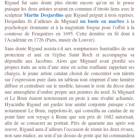
Rigaud fut sans doute plus étroite encore qu’on ne le pense
puisque les deux artistes avaient en commun d’étroits liens avec le
Martin Desjardins
sculpteur
que Rigaud peignit à trois reprises.
un buste en marbre
Desjardins fit d’ailleurs de Mignard
à la
psychologie étonnante et à la magistrale fougue pour l’offrir à la
comtesse de Feuquières en 1695. Cette dernière en fit dont à
l’Académie en 1726 (Paris, musée du Louvre).
Sans doute Rigaud assista-t-il aux somptueuses funérailles de son
protecteur et ami en l'église Saint Roch et accompagna sa
dépouille aux Jacobins. Alors que Mignard avait glorifié ses
propres traits au sein d’une mise en scène ronflante rappelant ses
charges, le jeune artiste catalan choisit de concentrer son talents
sur l’expression pure dans un tableau tout emprunt d’une lumière
diffuse et centralisée sur le modèle, laissant le reste du décor dans
une atmosphère d’ombre propre aux peintres du nord. Si Mignard
et Le Brun étaient notoirement en proie à une rivalité acharnée,
Hyacinthe Rigaud sut garder leur amitié conjointe puisque c’est
notamment Le Brun, rappelons-le, qui conseilla au catalan de ne
point faire son voyage à Rome que son prix de 1682 autorisait,
afin de se consacrer au portrait. Près de quarante ans après son
œuvre, Rigaud aura d’ailleurs l’occasion de réunir les deux rivaux,
non sans malice, au sein d’un dessus de porte que lui commandera