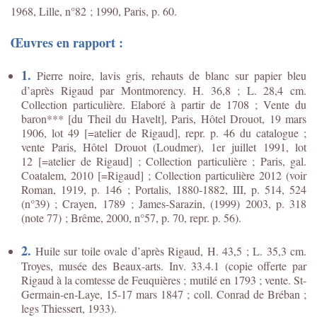
1968, Lille, n°82 ; 1990, Paris, p. 60.
Œuvres en rapport :
1.
Pierre noire, lavis gris, rehauts de blanc sur papier bleu
d’après Rigaud par Montmorency. H. 36,8 ; L. 28,4 cm.
Collection particulière. Elaboré à partir de 1708 ; Vente du
baron*** [du Theil du Havelt], Paris, Hôtel Drouot, 19 mars
1906, lot 49 [=atelier de Rigaud], repr. p. 46 du catalogue ;
vente Paris, Hôtel Drouot (Loudmer), 1er juillet 1991, lot
12 [=atelier de Rigaud] ; Collection particulière ; Paris, gal.
Coatalem, 2010 [=Rigaud] ; Collection particulière 2012 (voir
Roman, 1919, p. 146 ; Portalis, 1880-1882, III, p. 514, 524
(n°39) ; Crayen, 1789 ; James-Sarazin, (1999) 2003, p. 318
(note 77) ; Brême, 2000, n°57, p. 70, repr. p. 56).
2.
Huile sur toile ovale d’après Rigaud, H. 43,5 ; L. 35,3 cm.
Troyes, musée des Beaux-arts. Inv. 33.4.1 (copie offerte par
Rigaud à la comtesse de Feuquières ; mutilé en 1793 ; vente. St-
Germain-en-Laye, 15-17 mars 1847 ; coll. Conrad de Bréban ;
legs Thiessert, 1933).