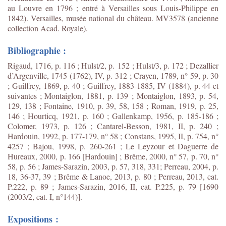
au Louvre en 1796 ; entré à Versailles sous Louis-Philippe en
1842). Versailles, musée national du château. MV3578 (ancienne
collection Acad. Royale).
Bibliographie :
Rigaud, 1716, p. 116 ; Hulst/2, p. 152 ; Hulst/3, p. 172 ; Dezallier
d’Argenville, 1745 (1762), IV, p. 312 ; Crayen, 1789, n° 59, p. 30
; Guiffrey, 1869, p. 40 ; Guiffrey, 1883-1885, IV (1884), p. 44 et
suivantes ; Montaiglon, 1881, p. 139 ; Montaiglon, 1893, p. 54,
129, 138 ; Fontaine, 1910, p. 39, 58, 158 ; Roman, 1919, p. 25,
146 ; Hourticq, 1921, p. 160 ; Gallenkamp, 1956, p. 185-186 ;
Colomer, 1973, p. 126 ; Cantarel-Besson, 1981, II, p. 240 ;
Hardouin, 1992, p. 177-179, n° 58 ; Constans, 1995, II, p. 754, n°
4257 ; Bajou, 1998, p. 260-261 ; Le Leyzour et Daguerre de
Hureaux, 2000, p. 166 [Hardouin] ; Brême, 2000, n° 57, p. 70, n°
58, p. 56 ; James-Sarazin, 2003, p. 57, 318, 331; Perreau, 2004, p.
18, 36-37, 39 ; Brême & Lanoe, 2013, p. 80 ; Perreau, 2013, cat.
P.222, p. 89 ;
James-Sarazin, 2016, II, cat. P.225, p. 79 [1690
(2003/2, cat. I, n°144)].
Expositions :