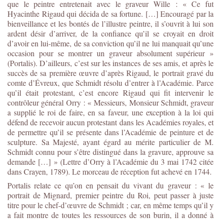
que le peintre entretenait avec le graveur Wille : « Ce fut
Hyacinthe Rigaud qui décida de sa fortune. […] Encouragé par la
bienveillance et les bontés de l’illustre peintre, il s’ouvrit à lui son
ardent désir d’arriver, de la confiance qu’il se croyait en droit
d’avoir en lui-même, de sa conviction qu’il ne lui manquait qu’une
occasion pour se montrer un graveur absolument supérieur »
(Portalis). D’ailleurs, c’est sur les instances de ses amis, et après le
succès de sa première œuvre d’après Rigaud, le portrait gravé du
comte d’Évreux, que Schmidt résolu d’entrer à l’Académie. Parce
qu’il était protestant, c’est encore Rigaud qui fit intervenir le
contrôleur général Orry : « Messieurs, Monsieur Schmidt, graveur
a supplié le roi de faire, en sa faveur, une exception à la loi qui
défend de recevoir aucun protestant dans les Académies royales, et
de permettre qu’il se présente dans l’Académie de peinture et de
sculpture. Sa Majesté, ayant égard au mérite particulier de M.
Schmidt connu pour s’être distingué dans la gravure, approuve sa
demande […] » (Lettre d’Orry à l’Académie du 3 mai 1742 citée
dans Crayen, 1789). Le morceau de réception fut achevé en 1744.
Portalis relate ce qu’on en pensait du vivant du graveur : « le
portrait de Mignard, premier peintre du Roi, peut passer à juste
titre pour le chef-d’œuvre de Schmidt ; car, en même temps qu’il y
a fait montre de toutes les ressources de son burin, il a donné à