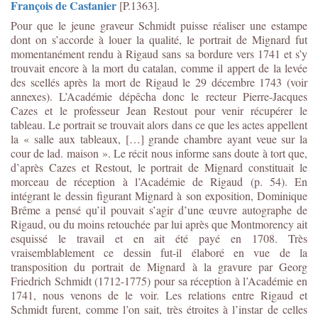
François de Castanier
[P.1363].
Pour que le jeune graveur Schmidt puisse réaliser une estampe
dont on s’accorde à louer la qualité, le portrait de Mignard fut
momentanément rendu à Rigaud sans sa bordure vers 1741 et s’y
trouvait encore à la mort du catalan, comme il appert de la levée
des scellés après la mort de Rigaud le 29 décembre 1743 (voir
annexes). L’Académie dépêcha donc le recteur Pierre-Jacques
Cazes et le professeur Jean Restout pour venir récupérer le
tableau. Le portrait se trouvait alors dans ce que les actes appellent
la « salle aux tableaux, […] grande chambre ayant veue sur la
cour de lad. maison ». Le récit nous informe sans doute à tort que,
d’après Cazes et Restout, le portrait de Mignard constituait le
morceau de réception à l’Académie de Rigaud (p. 54). En
intégrant le dessin figurant Mignard à son exposition, Dominique
Brême a pensé qu’il pouvait s’agir d’une œuvre autographe de
Rigaud, ou du moins retouchée par lui après que Montmorency ait
esquissé le travail et en ait été payé en 1708. Très
vraisemblablement ce dessin fut-il élaboré en vue de la
transposition du portrait de Mignard à la gravure par Georg
Friedrich Schmidt (1712-1775) pour sa réception à l’Académie en
1741, nous venons de le voir. Les relations entre Rigaud et
Schmidt furent, comme l’on sait, très étroites à l’instar de celles