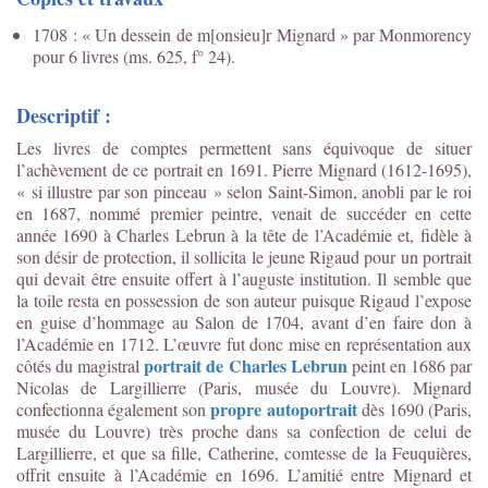
1708 : « Un dessein de m[onsieu]r Mignard » par Monmorency
pour 6 livres (ms. 625, f° 24).
Descriptif :
Les livres de comptes permettent sans équivoque de situer
l’achèvement de ce portrait en 1691. Pierre Mignard (1612-1695),
« si illustre par son pinceau » selon Saint-Simon, anobli par le roi
en 1687, nommé premier peintre, venait de succéder en cette
année 1690 à Charles Lebrun à la tête de l’Académie et, fidèle à
son désir de protection, il sollicita le jeune Rigaud pour un portrait
qui devait être ensuite offert à l’auguste institution. Il semble que
la toile resta en possession de son auteur puisque Rigaud l’expose
en guise d’hommage au Salon de 1704, avant d’en faire don à
l’Académie en 1712. L’œuvre fut donc mise en représentation aux
portrait de Charles Lebrun
côtés du magistral
peint en 1686 par
Nicolas de Largillierre (Paris, musée du Louvre). Mignard
propre autoportrait
confectionna également son
dès 1690 (Paris,
musée du Louvre) très proche dans sa confection de celui de
Largillierre, et que sa fille, Catherine, comtesse de la Feuquières,
offrit ensuite à l’Académie en 1696. L’amitié entre Mignard et