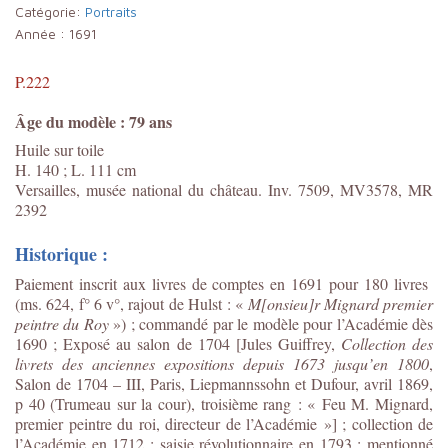
Catégorie:
Portraits
Année :
1691
P.222
Âge du modèle : 79 ans
Huile sur toile
H. 140 ; L. 111 cm
Versailles, musée national du château. Inv. 7509, MV3578, MR
2392
Historique :
Paiement inscrit aux livres de comptes en 1691 pour 180 livres
(ms. 624, f° 6 v°, rajout de Hulst : «
M[onsieu]r Mignard premier
peintre du Roy
») ; commandé par le modèle pour l’Académie dès
1690 ; Exposé au salon de 1704 [Jules Guiffrey,
Collection des
livrets des anciennes expositions depuis 1673 jusqu’en 1800
,
Salon de 1704 – III, Paris, Liepmannssohn et Dufour, avril 1869,
p 40 (Trumeau sur la cour), troisième rang : « Feu M. Mignard,
premier peintre du roi, directeur de l’Académie »] ; collection de
l’Académie en 1712 ; saisie révolutionnaire en 1793 ; mentionné