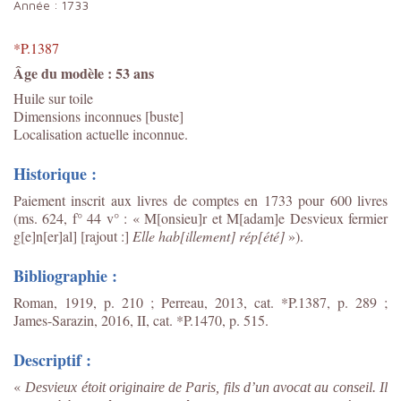
Année :
1733
*P.1387
Âge du modèle : 53 ans
Huile sur toile
Dimensions inconnues [buste]
Localisation actuelle inconnue.
Historique :
Paiement inscrit aux livres de comptes en 1733 pour 600 livres
(ms. 624, f° 44 v° : « M[onsieu]r et M[adam]e Desvieux fermier
g[e]n[er]al] [rajout :]
Elle hab[illement] rép[été]
»).
Bibliographie :
Roman, 1919, p. 210 ; Perreau, 2013, cat. *P.1387, p. 289 ;
James-Sarazin, 2016, II, cat. *P.1470, p. 515.
Descriptif :
«
Desvieux étoit originaire de Paris, fils d’un avocat au conseil. Il