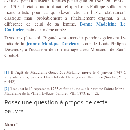
avait été peint à plusieurs reprises par Rigaud en 1685, en 1690 et
en 1703. Il était donc tout naturel que Louis-Philippe sollicite le
même artiste pour ce qui devait être un buste relativement
classique mais probablement à l’habillement original, à la
Bonne Madeleine Le
différence de celui de sa femme,
Couturier
, peinte la même année.
Deux ans plus tard, Rigaud sera amené à peindre également les
Jeanne Monique Desvieux
traits de la
, sœur de Louis-Philippe
Desvieux, à l'occasion de son mariage avec Monsieur de Saint
Contest.
[1]
Il s’agit de Madeleine-Geneviève-Mélanie, morte le 6 janvier 1747 à
vingt-deux ans, épouse d'Orner Joly de Fleury, conseiller du roi (Sandret, VIII,
p. 442).
[2]
Il mourut le 13 septembre 1735 et fut inhumé sur la paroisse Sainte-Marie-
Madeleine de la Ville-l’Evêque (Sandret, VIII, 1873, p. 442).
Poser une question à propos de cette
oeuvre
Nom
*