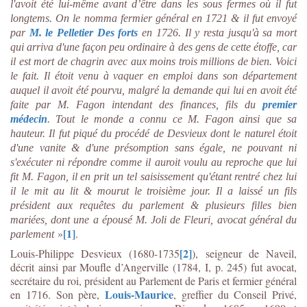
l'avoit été lui-même avant d’être dans les sous fermes où il fut
longtems. On le nomma fermier général en 1721 & il fut envoyé
par
M. le Pelletier Des forts
en 1726. Il y resta jusqu'à sa mort
qui arriva d'une façon peu ordinaire à des gens de cette étoffe, car
il est mort de chagrin avec aux moins trois millions de bien. Voici
le fait. Il étoit venu à vaquer en emploi dans son département
auquel il avoit été pourvu, malgré la demande qui lui en avoit été
faite par M. Fagon intendant des finances, fils du
premier
médecin
. Tout le monde a connu ce M. Fagon ainsi que sa
hauteur. Il fut piqué du procédé de Desvieux dont le naturel étoit
d'une vanite & d'une présomption sans égale, ne pouvant ni
s'exécuter ni répondre comme il auroit voulu au reproche que lui
fit M. Fagon, il en prit un tel saisissement qu'étant rentré chez lui
il le mit au lit & mourut le troisième jour. Il a laissé un fils
président aux requêtes du parlement & plusieurs filles bien
mariées, dont une a épousé M. Joli de Fleuri, avocat général du
[1]
»
.
parlement
[2]
Louis-Philippe Desvieux (1680-1735
), seigneur de Naveil,
décrit ainsi par Moufle d’Angerville (1784, I, p. 245) fut avocat,
secrétaire du roi, président au Parlement de Paris et fermier général
Louis-Maurice
en 1716. Son père,
, greffier du Conseil Privé,