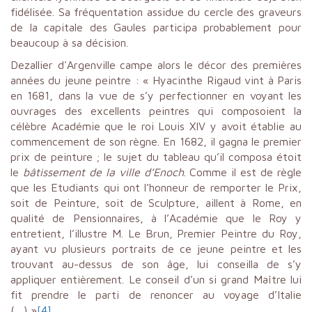
fidélisée. Sa fréquentation assidue du cercle des graveurs
de la capitale des Gaules participa probablement pour
beaucoup à sa décision.
Dezallier d'Argenville campe alors le décor des premières
années du jeune peintre : « Hyacinthe Rigaud vint à Paris
en 1681, dans la vue de s’y perfectionner en voyant les
ouvrages des excellents peintres qui composoient la
célèbre Académie que le roi Louis XIV y avoit établie au
commencement de son règne. En 1682, il gagna le premier
prix de peinture ; le sujet du tableau qu’il composa étoit
le
bâtissement de la ville d’Enoch
. Comme il est de règle
que les Etudiants qui ont l’honneur de remporter le Prix,
soit de Peinture, soit de Sculpture, aillent à Rome, en
qualité de Pensionnaires, à l’Académie que le Roy y
entretient, l’illustre M. Le Brun, Premier Peintre du Roy,
ayant vu plusieurs portraits de ce jeune peintre et les
trouvant au-dessus de son âge, lui conseilla de s’y
appliquer entièrement. Le conseil d’un si grand Maître lui
fit prendre le parti de renoncer au voyage d’Italie
(…) »
[4]
.