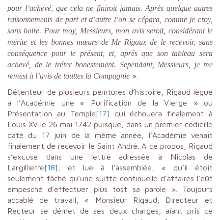
pour l’achevé, que cela ne finiroit jamais. Après quelque autres
raisonnements de part et d’autre l’on se cépara, comme je croy,
sans boire. Pour moy, Messieurs, mon avis seroit, considérant le
mérite et les bonnes mœurs de Mr Rigaux de le recevoir, sans
conséquence pour le présent, et, après que son tableau sera
achevé, de le tréter honestement. Sependant, Messieurs, je me
».
remest à l’avis de touttes la Compagnie
Détenteur de plusieurs peintures d’histoire, Rigaud lègue
à l’Académie une « Purification de la Vierge » ou
Présentation au Temple
[17]
qui échouera finalement à
Louis XV le 26 mai 1742 puisque, dans un premier codicille
daté du 17 juin de la même année, l’Académie venait
finalement de recevoir le Saint André. A ce propos, Rigaud
s’excuse dans une lettre adressée à Nicolas de
Largillierre
[18]
, et lue à l’assemblée, « qu’il étoit
seulement fâché qu’une suitte continuelle d’affaires l’eût
empesché d’effectuer plus tost sa parole ». Toujours
accablé de travail, « Monsieur Rigaud, Directeur et
Recteur se démet de ses deux charges, aïant pris ce