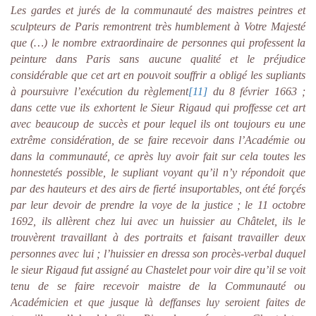
Les gardes et jurés de la communauté des maistres peintres et
sculpteurs de Paris remontrent très humblement à Votre Majesté
que (…) le nombre extraordinaire de personnes qui professent la
peinture dans Paris sans aucune qualité et le préjudice
considérable que cet art en pouvoit souffrir a obligé les supliants
à poursuivre l’exécution du règlement
[11]
du 8 février 1663 ;
dans cette vue ils exhortent le Sieur Rigaud qui proffesse cet art
avec beaucoup de succès et pour lequel ils ont toujours eu une
extrême considération, de se faire recevoir dans l’Académie ou
dans la communauté, ce après luy avoir fait sur cela toutes les
honnestetés possible, le supliant voyant qu’il n’y répondoit que
par des hauteurs et des airs de fierté insuportables, ont été forçés
par leur devoir de prendre la voye de la justice ; le 11 octobre
1692, ils allèrent chez lui avec un huissier au Châtelet, ils le
trouvèrent travaillant à des portraits et faisant travailler deux
personnes avec lui ; l’huissier en dressa son procès-verbal duquel
le sieur Rigaud fut assigné au Chastelet pour voir dire qu’il se voit
tenu de se faire recevoir maistre de la Communauté ou
Académicien et que jusque là deffanses luy seroient faites de