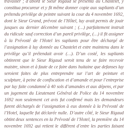
travailler ; d’abord le Sieur Rigaud se présenta au Chastelet, y
constitua procureur et y fit même donner copie aux supliants d’un
prétendu privilège de peintre suivant la cour du 4 novembre 1692,
dont le Sieur Grand, prévost de l’Hôtel, luy avait permis de jouir
jusques au dernier décembre suivant ; (…) parfaitement instruit
du ridicule sauf correction d’un pareil privilège, (…) il fit assigner
à la Prévosté de l’Hotel les supliants pour être déchargé de
l’assignation à luy donnée au Chastelet et estre maintenu dans le
privilège qu’il prétendait avoir (…). D’un costé, les supliants
obtinrent que le Sieur Rigaud seroit tenu de se faire recevoir
maistre, sinon et à faute de ce faire dans huitaine que defanses luy
seroient faites de plus entreprendre sur l’art de peinture et
sculpture, à peine de confiscation et d’amande et pour l’entreprise
par luy faite condamné à 40 sols d’amandes et aux dépens, et par
un jugement du Lieutenant Général de Police du 14 novembre
1692 non seulement cet avis fut confirmé mais les demandeurs
furent déchargés de l’assignation à eux donnée à la Prévosté de
l’Hotel, laquelle fut déclarée nulle. D’autre côté, le Sieur Rigaud
obtint deux sentences en la Prévosté de l’Hotel, la première du 14
novembre 1692 qui retient le différent d’entre les parties faisant