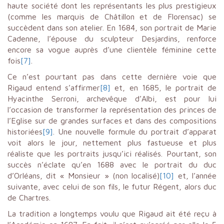
haute société dont les représentants les plus prestigieux
(comme les marquis de Châtillon et de Florensac) se
succèdent dans son atelier. En 1684, son portrait de Marie
Cadenne, l’épouse du sculpteur Desjardins, renforce
encore sa vogue auprès d’une clientèle féminine cette
fois
[7]
.
Ce n’est pourtant pas dans cette dernière voie que
Rigaud entend s’affirmer
[8]
et, en 1685, le portrait de
Hyacinthe Serroni, archevêque d’Albi, est pour lui
l’occasion de transformer la représentation des princes de
l’Eglise sur de grandes surfaces et dans des compositions
historiées
[9]
. Une nouvelle formule du portrait d’apparat
voit alors le jour, nettement plus fastueuse et plus
réaliste que les portraits jusqu’ici réalisés. Pourtant, son
succès n’éclate qu’en 1688 avec le portrait du duc
d’Orléans, dit « Monsieur » (non localisé)
[10]
et, l’année
suivante, avec celui de son fils, le futur Régent, alors duc
de Chartres.
La tradition a longtemps voulu que Rigaud ait été reçu à