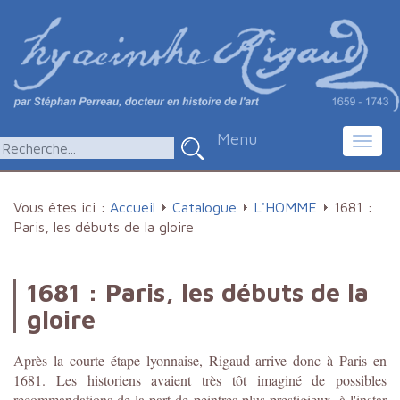
Menu
Toggl
navig
Vous êtes ici :
Accueil
Catalogue
L'HOMME
1681 :
Paris, les débuts de la gloire
1681 : Paris, les débuts de la
gloire
Après la courte étape lyonnaise, Rigaud arrive donc à Paris en
1681. Les historiens avaient très tôt imaginé de possibles
recommandations de la part de peintres plus prestigieux, à l'instar