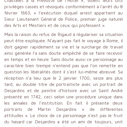
Chastelet à la Prévosté de l’Hotel », voient leurs dits
privilèges cassés et révoqués conformément à l’arrêt du 8
février 1663, « l’exécution duquel arrest appartient au
Sieur Lieutenant Général de Police, premier juge naturel
des Arts et Mestiers et de ceux qui professent ».
Mais la raison du refus de Rigaud à régulariser sa situation
peut être expliquée. N’ayant pas fait le voyage à Rome, il
doit gagner rapidement sa vie et la surcharge de travail
ainsi générée l’a sans doute empêché de se faire recevoir
en temps et en heure. Sans doute aussi ce personnage au
caractère bien trempé n’entend pas que l’on remette en
question les libéralités dont il s’est lui-même abreuvé. Sa
réception n’a lieu que le 2 janvier 1700, seize ans plus
tard, au double titre de portraitiste avec un portrait de
Desjardins et de peintre d’histoire avec un Saint André
présenté en 1742, ceci selon une procédure unique dans
les annales de l’institution. En fait il présente deux
portraits de Martin Desjardins « de différentes
attitudes ». Le choix de ce personnage n'est pas le fruit
du hasard car Desjardins a été un ami de toujours, unit