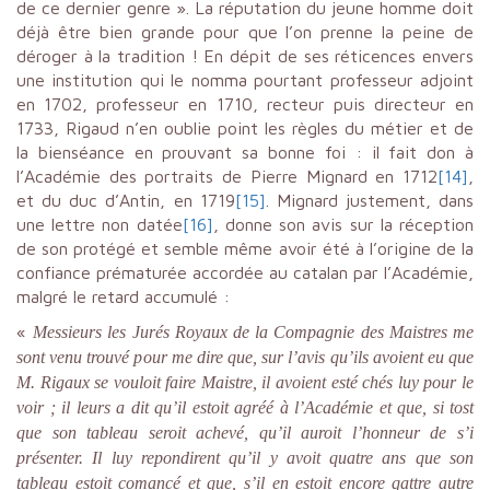
de ce dernier genre ». La réputation du jeune homme doit
déjà être bien grande pour que l’on prenne la peine de
déroger à la tradition ! En dépit de ses réticences envers
une institution qui le nomma pourtant professeur adjoint
en 1702, professeur en 1710, recteur puis directeur en
1733, Rigaud n’en oublie point les règles du métier et de
la bienséance en prouvant sa bonne foi : il fait don à
l’Académie des portraits de Pierre Mignard en 1712
[14]
,
et du duc d’Antin, en 1719
[15]
. Mignard justement, dans
une lettre non datée
[16]
, donne son avis sur la réception
de son protégé et semble même avoir été à l’origine de la
confiance prématurée accordée au catalan par l’Académie,
malgré le retard accumulé :
«
Messieurs les Jurés Royaux de la Compagnie des Maistres me
sont venu trouvé pour me dire que, sur l’avis qu’ils avoient eu que
M. Rigaux se vouloit faire Maistre, il avoient esté chés luy pour le
voir ; il leurs a dit qu’il estoit agréé à l’Académie et que, si tost
que son tableau seroit achevé, qu’il auroit l’honneur de s’i
présenter. Il luy repondirent qu’il y avoit quatre ans que son
tableau estoit comancé et que, s’il en estoit encore qattre autre