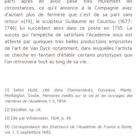
parti après en avoir pesé très mûrement les
circonstances, ce qu’il annonce à la Compagnie avec
d’autant plus de fermeté que c’est de sa part sans
retour »
[19]
, le sculpteur Guillaume Ier Coustou (1677-
1746) lui succédant alors dans ce poste en 1735. Le
succès qui l’empêche de satisfaire l’Académie nous est
attesté par quelques très belles productions empruntes
de l’art de Van Dyck notamment, dans lesquelles l’artiste
se cherche en tentant d’établir certains prototypes que
l’on retrouvera tout au long de sa vie…
[1]
Selon Hulst, cité dans Chennevières, Dussieux, Mantz,
Montaiglon, Soulié,
Mémoires Inédits sur la vie et les ouvrages des
membres de l’Académie
, t. II, 1854.
[2]
Dezallier, op. cit.
[3]
Cité par Wildenstein, 1924, p. 39.
[4]
Correspondance des Directeurs de l’Académie de France à Rome
,
vol. 1, 5 septembre 1682.