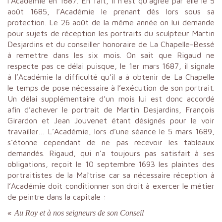
l’Académie en 1687. En fait, il n’est qu’agréé par elle le 5
août 1685, l’Académie le prenant dès lors sous sa
protection. Le 26 août de la même année on lui demande
pour sujets de réception les portraits du sculpteur Martin
Desjardins et du conseiller honoraire de La Chapelle-Bessé
à remettre dans les six mois. On sait que Rigaud ne
respecte pas ce délai puisque, le 1er mars 1687, il signale
à l’Académie la difficulté qu’il a à obtenir de La Chapelle
le temps de pose nécessaire à l’exécution de son portrait.
Un délai supplémentaire d’un mois lui est donc accordé
afin d’achever le portrait de Martin Desjardins, François
Girardon et Jean Jouvenet étant désignés pour le voir
travailler… L’Académie, lors d’une séance le 5 mars 1689,
s’étonne cependant de ne pas recevoir les tableaux
demandés. Rigaud, qui n’a toujours pas satisfait à ses
obligations, reçoit le 10 septembre 1693 les plaintes des
portraitistes de la Maîtrise car sa nécessaire réception à
l’Académie doit conditionner son droit à exercer le métier
de peintre dans la capitale :
«
Au Roy et à nos seigneurs de son Conseil