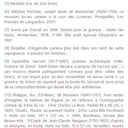
[5]
Médaille d’or de 200 livres.
[6]
Stéphan Perreau,
Joseph Bodin de Boismortier (1689-1755), un
musicien lorrain catalan à la cour des Lumières
, Montpellier, Les
Presses du Languedoc, 2001.
[7]
Gravé par Drevet en 1689. Dessin pour la gravure : Vente Van
Parijs, Amsterdam, 1878, n°186. Elle avait épousé Desjardins en
1661.
[8]
Dezallier d’Argenville parlera plus loin dans son récit de cette
répugnance à peindre les femmes…
[9]
Hyacinthe Serroni (1617-1687), premier archevêque d’Albi.
Gravure de Simon. Saint-Simon déclare à propos de Serroni que : «
ses moeurs étaient publiquement connues pour être celles des
Grecs, et son esprit pour ne leur ressembler en aucun sorte ». La
gravure de Simon ne reprend que le buste de Serroni et nous prive
de la composition totale qui devait être plus ambitieuse.
[10]
Philippe, duc d’Orléans, dit Monsieur (1640-1701). Pour tenter
d’imaginer le tableau de Rigaud on se réfèrera à l’iconographie
connue du frère du roi : 1/Par Charles Le Brun, Pastel 49 x 38 cm, v.
1665, Chaalis, Musée Jacquemart-André ; 2/Par Louis Elle Ferdinand
II, Huile sur toile, 147 x 110 cm, v. 1685, Bordeaux, musée des
Beaux-Arts ; 3/Copie de Jean-Claude Naugeon (1753-1832) d’après
un anonyme, en buste, Huile sur toile, 73 x 57 cm, Versailles, musée