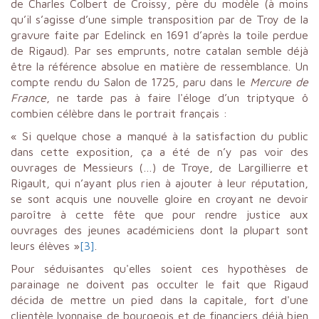
de Charles Colbert de Croissy, père du modèle (à moins
qu’il s’agisse d’une simple transposition par de Troy de la
gravure faite par Edelinck en 1691 d’après la toile perdue
de Rigaud). Par ses emprunts, notre catalan semble déjà
être la référence absolue en matière de ressemblance. Un
compte rendu du Salon de 1725, paru dans le
Mercure de
France
, ne tarde pas à faire l'éloge d’un triptyque ô
combien célèbre dans le portrait français :
« Si quelque chose a manqué à la satisfaction du public
dans cette exposition, ça a été de n’y pas voir des
ouvrages de Messieurs (…) de Troye, de Largillierre et
Rigault, qui n’ayant plus rien à ajouter à leur réputation,
se sont acquis une nouvelle gloire en croyant ne devoir
paroître à cette fête que pour rendre justice aux
ouvrages des jeunes académiciens dont la plupart sont
leurs élèves »
[3]
.
Pour séduisantes qu'elles soient ces hypothèses de
parainage ne doivent pas occulter le fait que Rigaud
décida de mettre un pied dans la capitale, fort d'une
clientèle lyonnaise de bourgeois et de financiers déjà bien