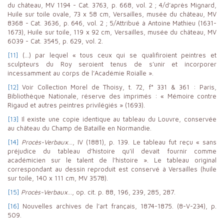
du château, MV 1194 - Cat. 3763, p. 668, vol. 2 ; 4/d’après Mignard,
Huile sur toile ovale, 73 x 58 cm, Versailles, musée du château, MV
8368 - Cat. 3636, p. 646, vol. 2 ; 5/Attribué à Antoine Mathieu (1631-
1673), Huile sur toile, 119 x 92 cm, Versailles, musée du château, MV
6039 - Cat. 3545, p. 629, vol. 2.
[11]
(…) par lequel « tous ceux qui se qualifiroient peintres et
sculpteurs du Roy seroient tenus de s’unir et incorporer
incessamment au corps de l’Académie Roialle ».
[12]
Voir Collection Morel de Thoisy, t. 72, f° 331 & 361 : Paris,
Bibliothèque Nationale, réserve des imprimés : « Mémoire contre
Rigaud et autres peintres privilégiés » (1693).
[13]
Il existe une copie identique au tableau du Louvre, conservée
au château du Champ de Bataille en Normandie.
[14]
Procès-Verbaux
…, IV (1881), p. 139. Le tableau fut reçu « sans
préjudice du tableau d’histoire qu’il devait fournir comme
académicien sur le talent de l’histoire ». Le tableau original
correspondant au dessin reproduit est conservé à Versailles (huile
sur toile, 140 x 111 cm, MV 3578).
[15]
Procès-Verbaux
…, op. cit. p. 88, 196, 239, 285, 287.
[16]
Nouvelles archives de l’art français, 1874-1875. (8-V-234), p.
509.