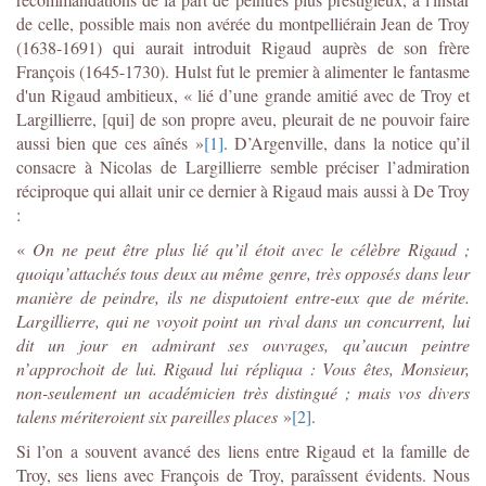
de celle, possible mais non avérée du montpelliérain Jean de Troy
(1638-1691) qui aurait introduit Rigaud auprès de son frère
François (1645-1730). Hulst fut le premier à alimenter le fantasme
d'un Rigaud ambitieux, « lié d’une grande amitié avec de Troy et
Largillierre, [qui] de son propre aveu, pleurait de ne pouvoir faire
aussi bien que ces aînés »
[1]
. D’Argenville, dans la notice qu’il
consacre à Nicolas de Largillierre semble préciser l’admiration
réciproque qui allait unir ce dernier à Rigaud mais aussi à De Troy
:
«
On ne peut être plus lié qu’il étoit avec le célèbre Rigaud ;
quoiqu’attachés tous deux au même genre, très opposés dans leur
manière de peindre, ils ne disputoient entre-eux que de mérite.
Largillierre, qui ne voyoit point un rival dans un concurrent, lui
dit un jour en admirant ses ouvrages, qu’aucun peintre
n’approchoit de lui. Rigaud lui répliqua : Vous êtes, Monsieur,
non-seulement un académicien très distingué ; mais vos divers
talens mériteroient six pareilles places
»
[2]
.
Si l’on a souvent avancé des liens entre Rigaud et la famille de
Troy, ses liens avec François de Troy, paraîssent évidents. Nous