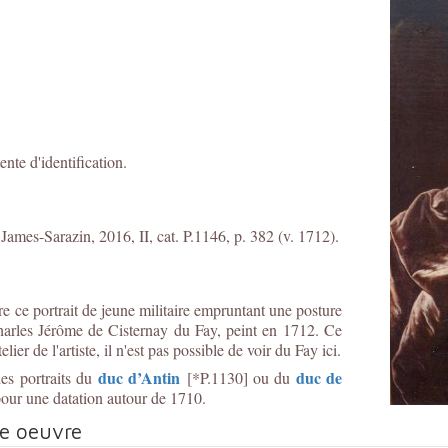
ente d'identification.
;
James-Sarazin, 2016, II, cat. P.1146, p. 382 (v. 1712).
 ce portrait de jeune militaire empruntant une posture
harles Jérôme de Cisternay du Fay, peint en 1712. Ce
ier de l'artiste, il n'est pas possible de voir du Fay ici.
duc d’Antin
duc de
des portraits du
[*P.1130] ou du
pour une datation autour de 1710.
te oeuvre