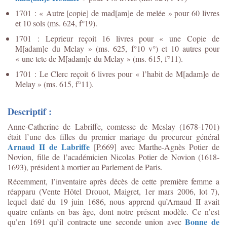
1701 : « Autre [copie] de mad[am]e de melée » pour 60 livres
et 10 sols (ms. 624, f°19).
1701 : Leprieur reçoit 16 livres pour « une Copie de
M[adam]e du Melay » (ms. 625, f°10 v°) et 10 autres pour
« une tete de M[adam]e du Melay » (ms. 615, f°11).
1701 : Le Clerc reçoit 6 livres pour « l’habit de M[adam]e de
Melay » (ms. 615, f°11).
Descriptif :
Anne-Catherine de Labriffe, comtesse de Meslay (1678-1701)
était l’une des filles du premier mariage du procureur général
Arnaud II de Labriffe
[P.669] avec Marthe-Agnès Potier de
Novion, fille de l’académicien Nicolas Potier de Novion (1618-
1693), président à mortier au Parlement de Paris.
Récemment, l’inventaire après décès de cette première femme a
réapparu (Vente Hôtel Drouot, Maigret, 1er mars 2006, lot 7),
lequel daté du 19 juin 1686, nous apprend qu’Arnaud II avait
quatre enfants en bas âge, dont notre présent modèle. Ce n’est
Bonne de
qu’en 1691 qu’il contracte une seconde union avec