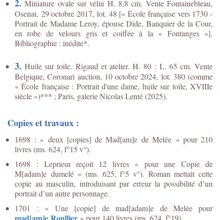
2.
Miniature ovale sur vélin H. 8,8 cm. Vente Fontainebleau,
Osenat, 29 octobre 2017, lot. 48 [« École française vers 1730 -
Portrait de Madame Leroy, épouse Dide, Banquier de la Cour,
en robe de velours gris et coiffée à la « Fontanges »].
Bibliographie : inédite*.
3.
Huile sur toile. Rigaud et atelier. H. 80 : L. 65 cm. Vente
Belgique, Coronari auction, 10 octobre 2024, lot. 380 (comme
« École française : Portrait d'une dame, huile sur toile, XVIIIe
siècle »)*** ; Paris, galerie Nicolas Lenté (2025).
Copies et travaux :
1698 : « deux [copies] de Mad[am]e de Melée » pour 210
livres (ms. 624, f°15 v°).
1698 : Leprieur reçoit 12 livres « pour une Copie de
M[adam]e dumelé » (ms. 625, f°5 v°). Roman mettait cette
copie au masculin, introduisant par erreur la possibilité d’un
portrait d’un autre personnage.
1701 : « Une [copie] de mad[adam]e de Melée pour
mad[am]e Roullier
» pour 140 livres (ms. 624, f°19)