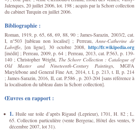
Jalenques, 20 juillet 2006, lot. 198 ; acquis par la Schorr collection
du cabinet Turquin en juillet 2006.
Bibliographie :
Roman, 1919, p. 65, 68, 69, 88, 90 ; James-Sarazin,
2003/2, cat.
I, n°503 [tableau non localisé] ;
Perreau,
Anne-Catherine de
http://fr.wikipedia.org
Labriffe
, [en ligne], 30 octobre 2008,
[inédit] ; Perreau, 2009, p. 64 ; Perreau, 2013, cat. P.563, p. 139-
140 ; Christopher Wright,
The Schorr Collection : Catalogue of
Old Master and Nineteenth-Century Painting
s, MGFA
Marylebone and General Fine Art, 2014, t. I, p. 213, t. II, p. 214
;
James-Sarazin, 2016, II, cat. P.586 , p. 203-204 [sans référence à
la localisation du tableau dans la Schorr collection].
Œuvres en rapport :
1.
Huile sur toile d’après Rigaud (Leprieur), 1701, H. 82 ; L.
65. Collection particulière (vente Bergerac, Hôtel des ventes, 9
décembre 2007, lot 31).