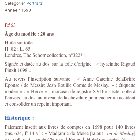
Catégorie:
Portraits
Année :
1698
P.563
Âge du modèle : 20 ans
Huile sur toile
H. 82 ; L. 65.
Londres, The Schorr collection, n°322**.
Signée et datée au dos, sur la toile d’origine : « hyacinthe Rigaud
Pinxit 1698 »
Au revers l’inscription suivante : « Anne Caterine delaBriffe
Epouse / de Messire Jean Rouillé Comte de Meslay. » ; étiquette
moderne : « Hervé » ; morceau de registre XVIIIe siècle, collé à
l’envers, au dos, au niveau de la chevelure pour cacher un accident
et consolider un repeint important.
Historique :
Paiement inscrit aux livres de comptes en 1698 pour 140 livres
(ms. 624, f° 14 v° : « Mad[am]e de Melée [rajout :
ou de Meslay
]
») ; coll. part. ; vente Clermond-Ferrand, Hôtel des ventes, Vassy-