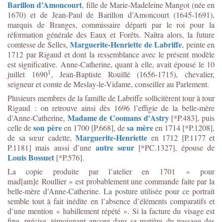
Barillon d’Amoncourt
, fille de Marie-Madeleine Mangot (née en
1670) et de Jean-Paul de Barillon d’Amoncourt (1645-1691),
marquis de Branges, commissaire départi par le roi pour la
réformation générale des Eaux et Forêts. Naîtra alors, la future
Marguerite-Henriette de Labriffe
comtesse de Selles,
, peinte en
1712 par Rigaud et dont la ressemblance avec le présent modèle
est significative. Anne-Catherine, quant à elle, avait épousé le 10
1
juillet 1690
, Jean-Baptiste Rouillé (1656-1715), chevalier,
seigneur et comte de Meslay-le-Vidame, conseiller au Parlement.
Plusieurs membres de la famille de Labriffe sollicitèrent tour à tour
Rigaud : on retrouve ainsi dès 1696 l’effigie de la belle-mère
Madame de Coomans d'Astry
d’Anne-Catherine,
[*P.483], puis
son père
sa mère
celle de
en 1700 [P.668], de
en 1714 [*P.1208],
Marguerite-Henriette
de sa sœur cadette,
en 1712 [P.1177 et
autre sœur
P.1181] mais aussi d’une
[*PC.1327], épouse de
Louis Bossuet
[*P.576].
La copie produite par l’atelier en 1701 « pour
mad[am]e Roullier » est probablement une commande faite par la
belle-mère d’Anne-Catherine. La posture utilisée pour ce portrait
semble tout à fait inédite en l’absence d’éléments comparatifs et
d’une mention « habillement répété ». Si la facture du visage est
fine, précise, témoignant encore dans sa matière du passage des