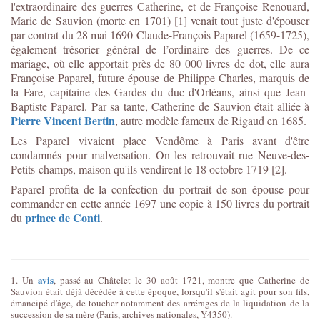
l'extraordinaire des guerres Catherine, et de Françoise Renouard,
Marie de Sauvion (morte en 1701) [1] venait tout juste d'épouser
par contrat du 28 mai 1690 Claude-François Paparel (1659-1725),
également trésorier général de l’ordinaire des guerres. De ce
mariage, où elle apportait près de 80 000 livres de dot, elle aura
Françoise Paparel, future épouse de Philippe Charles, marquis de
la Fare, capitaine des Gardes du duc d'Orléans, ainsi que Jean-
Baptiste Paparel. Par sa tante, Catherine de Sauvion était alliée à
Pierre Vincent Bertin
, autre modèle fameux de Rigaud en 1685.
Les Paparel vivaient place Vendôme à Paris avant d'être
condamnés pour malversation. On les retrouvait rue Neuve-des-
Petits-champs, maison qu'ils vendirent le 18 octobre 1719 [2].
Paparel profita de la confection du portrait de son épouse pour
commander en cette année 1697 une copie à 150 livres du portrait
prince de Conti
du
.
avis
1. Un
, passé au Châtelet le 30 août 1721, montre que Catherine de
Sauvion était déjà décédée à cette époque, lorsqu'il s'était agit pour son fils,
émancipé d'âge, de toucher notamment des arrérages de la liquidation de la
succession de sa mère (Paris, archives nationales, Y4350).