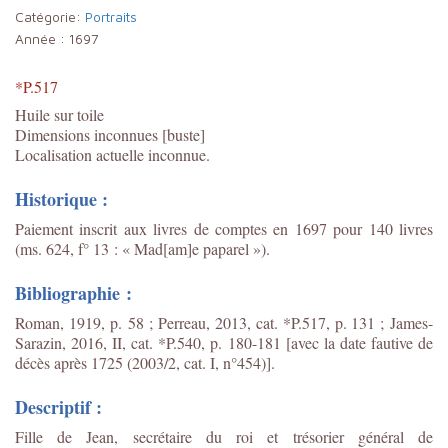
Catégorie:
Portraits
Année :
1697
*P.517
Huile sur toile
Dimensions inconnues [buste]
Localisation actuelle inconnue.
Historique :
Paiement inscrit aux livres de comptes en 1697 pour 140 livres
(ms. 624, f° 13 : « Mad[am]e paparel »).
Bibliographie :
Roman, 1919, p. 58 ; Perreau, 2013, cat. *P.517, p. 131 ; James-
Sarazin, 2016, II, cat. *P.540, p. 180-181 [avec la date fautive de
décès après 1725 (2003/2, cat. I, n°454)].
Descriptif :
Fille de Jean, secrétaire du roi et trésorier général de