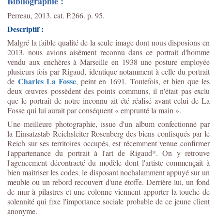
Bibliographie :
Perreau, 2013, cat. P.266. p. 95.
Descriptif :
Malgré la faible qualité de la seule image dont nous disposions en
2013, nous avions aisément reconnu dans ce portrait d'homme
vendu aux enchères à Marseille en 1938 une posture employée
plusieurs fois par Rigaud,
identique notamment à celle du portrait
Charles La Fosse
de
, peint en 1691.
Toutefois, et bien que les
deux œuvres possèdent des points communs, il n'était pas exclu
que le portrait de notre inconnu ait été réalisé avant celui de La
Fosse qui lui aurait par conséquent « emprunté la main ».
Une meilleure photographie, issue d'un album confectionné par
la
Einsatzstab Reichsleiter Rosenberg des biens confisqués par le
Reich sur ses territoires occupés, est récemment venue confirmer
l'appartenance du portrait à l'art de Rigaud*. On y retrouve
l'agencement décontracté du modèle dont l'artiste commençait à
bien maitriser les codes, le disposant nochalamment appuyé sur un
meuble ou un rebord recouvert d'une étoffe. Derrière lui, un fond
de mur à pilastres et une colonne viennent apporter la touche de
solennité qui fixe l'importance sociale probable de ce jeune client
anonyme.