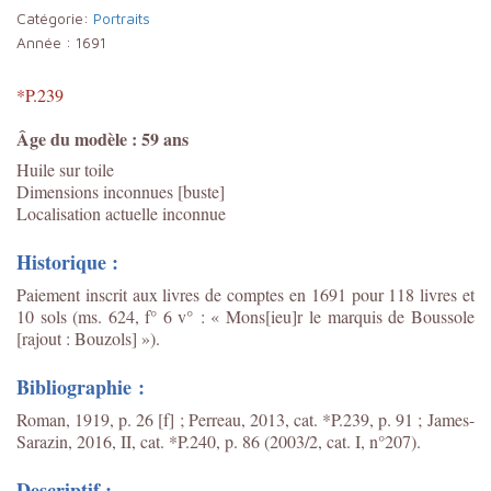
Catégorie:
Portraits
Année :
1691
*P.239
Âge du modèle : 59 ans
Huile sur toile
Dimensions inconnues [buste]
Localisation actuelle inconnue
Historique :
Paiement inscrit aux livres de comptes en 1691 pour 118 livres et
10 sols (ms. 624, f° 6 v° : « Mons[ieu]r le marquis de Boussole
[rajout : Bouzols] »).
Bibliographie :
Roman, 1919, p. 26 [f] ; Perreau, 2013, cat. *P.239, p. 91 ;
James-
Sarazin, 2016, II, cat. *P.240, p. 86 (2003/2, cat. I, n°207).
Descriptif :