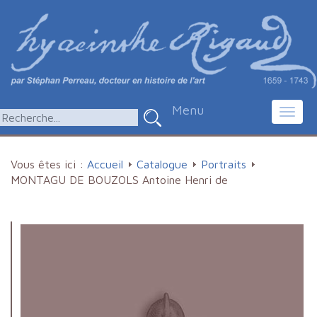
Menu
Toggl
navig
Vous êtes ici :
Accueil
Catalogue
Portraits
MONTAGU DE BOUZOLS Antoine Henri de