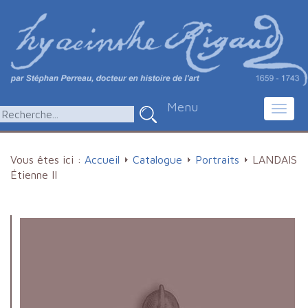
Menu
Toggl
navig
Vous êtes ici :
Accueil
Catalogue
Portraits
LANDAIS
Étienne II