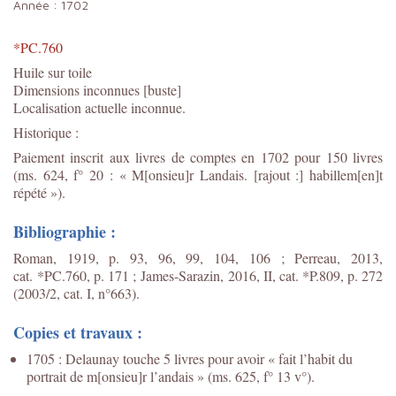
Année :
1702
*PC.760
Huile sur toile
Dimensions inconnues [buste]
Localisation actuelle inconnue.
Historique :
Paiement inscrit aux livres de comptes en 1702 pour 150 livres
(ms. 624, f° 20 : « M[onsieu]r Landais. [rajout :] habillem[en]t
répété »).
Bibliographie :
Roman, 1919, p. 93, 96, 99, 104, 106 ; Perreau, 2013,
cat. *PC.760, p. 171 ;
James-Sarazin, 2016, II, cat. *P.809, p. 272
(2003/2, cat. I, n°663).
Copies et travaux :
1705 : Delaunay touche 5 livres pour avoir « fait l’habit du
portrait de m[onsieu]r l’andais » (ms. 625, f° 13 v°).