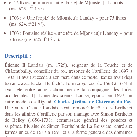
et 12 livres pour une « autre [buste] de M[onsieu]r Landois »
(ms. 625, f°14 v°).
1703 : « Une [copie] de M[onsieu]r Landay » pour 75 livres
(ms. 624, f°21 v°).
1703 : Fontaine réalise « une tête de M[onsieu]r L'anday » pour
7 livres (ms. 625, f°15 v°).
Descriptif :
Étienne II Landais (m. 1729), seigneur de la Touche et de
Châteaubailly, conseiller du roi, trésorier de l’artillerie de 1697 à
1702. Il avait succédé à son père dans ce poste, lequel avait déjà
travaillé avec le clan Berthelot. Fermier général de 1668 à 1674, il
avait été entre autre actionnaire de la compagnie des Indes
occidentales |1]. L'une des soeurs, Louise, épousa en 1697, un
Charles Jérôme de Cisternay du Fay
autre modèle de Rigaud,
.
Une autre Claude Landais, avait renforcé le rôle des Berthelot
dans les affaires d’artillerie par son mariage avec Simon Berthelot
de Belloy (1656-1738), commissaire général des poudres et
salpêtres, fils aîné de Simon Berthelot de La Boissière, entré aux
fermes unies de 1687 à 1691 et à la ferme générale des domaines