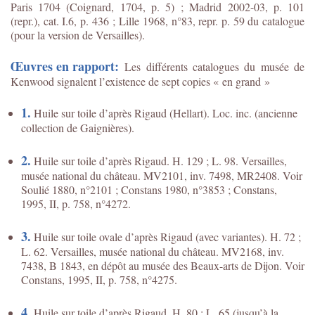
Paris 1704 (Coignard, 1704, p. 5) ; Madrid 2002-03, p. 101
(repr.), cat. I.6, p. 436 ; Lille 1968, n°83, repr. p. 59 du catalogue
(pour la version de Versailles).
Œuvres en rapport
:
Les différents catalogues du musée de
Kenwood signalent l’existence de sept copies « en grand »
1.
Huile sur toile d’après Rigaud (Hellart). Loc. inc. (ancienne
collection de Gaignières).
2.
Huile sur toile d’après Rigaud. H. 129 ; L. 98. Versailles,
musée national du château. MV2101, inv. 7498, MR2408. Voir
Soulié 1880, n°2101 ; Constans 1980, n°3853 ; Constans,
1995, II, p. 758, n°4272.
3.
Huile sur toile ovale d’après Rigaud (avec variantes). H. 72 ;
L. 62. Versailles, musée national du château. MV2168, inv.
7438, B 1843, en dépôt au musée des Beaux-arts de Dijon. Voir
Constans, 1995, II, p. 758, n°4275.
4.
Huile sur toile d’après Rigaud. H. 80 ; L. 65 (jusqu’à la