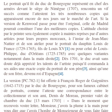
Le portrait qu'il fit du duc de Bourgogne représenté en chef des
armées devant le siège de Nimègue (1707), rencontra un vif
succès comme l’attestent les très nombreuses copies qui
apparaissent encore de nos jours sur le marché de l’art. Si la
version de Kenwood passe pour être l’original, celle de Madrid
pourrait constituer l’une des meilleures copies. L’attitude choisie
par le peintre sera également copiée à maintes reprises par d’autres
artistes pour leurs propres morceaux, à l’instar de Jean-Marc
Nattier et de son atelier pour le portrait du dauphin Louis de
[1]
France (1729-1765), fils de Louis XV
ou pour celui de Louis-
Philippe, duc d'Orléans (1725-1785) avec quelques variantes
[2]
notamment dans la main droite
. Dès 1701, le duc avait sans
doute déjà apprécié les talents de l’artiste puisqu’il commanda à
[3]
ses aides une exacte copie du portrait de son père
, ainsi qu’une
[4]
de son frère, devenu roi d’Espagne
.
La version [PC.782-1] fut offerte à François Roger de Gaignières
(1642-1715) par le duc de Bourgogne, pour son fameux cabinet
de portraits, comme l’atteste une correspondance entre le
collectionneur et son ami, Denis de Moreau, premier valet de
chambre du duc [13 mars 1703] : « Dans le moment que
receuvois vostre lettre, Monsieur, j’avois la plume à la main pour
vous dire que j’avois l’hordre de Monseigneur de vous faire faire