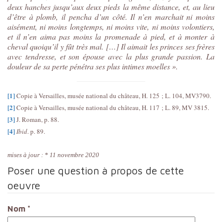
deux hanches jusqu’aux deux pieds la même distance, et, au lieu
d’être à plomb, il pencha d’un côté. Il n’en marchait ni moins
aisément, ni moins longtemps, ni moins vite, ni moins volontiers,
et il n’en aima pas moins la promenade à pied, et à monter à
cheval quoiqu’il y fût très mal. […] Il aimait les princes ses frères
avec tendresse, et son épouse avec la plus grande passion. La
douleur de sa perte pénétra ses plus intimes moelles ».
[1]
Copie à Versailles, musée national du château, H. 125 ; L. 104, MV3790.
[2]
Copie à Versailles, musée national du château, H. 117 ; L. 89, MV 3815.
[3]
J. Roman, p. 88.
[4]
Ibid
. p. 89.
mises à jour : * 11 novembre 2020
Poser une question à propos de cette
oeuvre
Nom
*