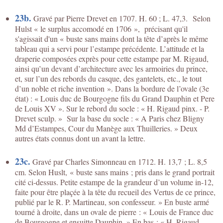
23b.
Gravé par Pierre Drevet en 1707. H. 60 ; L. 47,3. Selon
Hulst « le surplus accomodé en 1706 », précisant qu'il
s'agissait d'un « buste sans mains dont la tête d’après le même
tableau qui a servi pour l’estampe précédente. L’attitude et la
draperie composées exprès pour cette estampe par M. Rigaud,
ainsi qu’un devant d’architecture avec les armoiries du prince,
et, sur l’un des rebords du casque, des gantelets, etc., le tout
d’un noble et riche invention ». Dans la bordure de l’ovale (3e
état) : « Louis duc de Bourgogne fils du Grand Dauphin et Pere
de Louis XV ». Sur le rebord du socle : « H. Rigaud pinx. - P.
Drevet sculp. » Sur la base du socle : « A Paris chez Bligny
Md d’Estampes, Cour du Manège aux Thuilleries. » Deux
autres états connus dont un avant la lettre.
23c.
Gravé par Charles Simonneau en 1712. H. 13,7 ; L. 8,5
cm. Selon Huslt, « buste sans mains ; pris dans le grand portrait
cité ci-dessus. Petite estampe de la grandeur d’un volume in-12,
faite pour être plaçée à la tête du recueil des Vertus de ce prince,
publié par le R. P. Martineau, son confesseur. » En buste armé
tourné à droite, dans un ovale de pierre : « Louis de France duc
de Bourgogne et ensuitte Dauphin. » En bas : « H. Rigaud