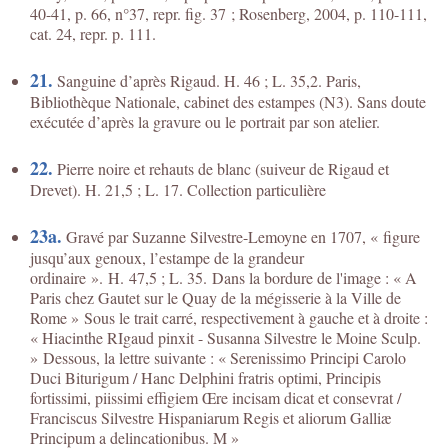
40-41, p. 66, n°37, repr. fig. 37 ; Rosenberg, 2004, p. 110-111,
cat. 24, repr. p. 111.
21.
Sanguine d’après Rigaud. H. 46 ; L. 35,2. Paris,
Bibliothèque Nationale, cabinet des estampes (N3). Sans doute
exécutée d’après la gravure ou le portrait par son atelier.
22.
Pierre noire et rehauts de blanc (suiveur de Rigaud et
Drevet). H. 21,5 ; L. 17. Collection particulière
23a.
Gravé par Suzanne Silvestre-Lemoyne en 1707, « figure
jusqu’aux genoux, l’estampe de la grandeur
ordinaire ». H. 47,5 ; L. 35. Dans la bordure de l'image : « A
Paris chez Gautet sur le Quay de la mégisserie à la Ville de
Rome » Sous le trait carré, respectivement à gauche et à droite :
« Hiacinthe RIgaud pinxit - Susanna Silvestre le Moine Sculp.
» Dessous, la lettre suivante : « Serenissimo Principi Carolo
Duci Biturigum / Hanc Delphini fratris optimi, Principis
fortissimi, piissimi effigiem Œre incisam dicat et consevrat /
Franciscus Silvestre Hispaniarum Regis et aliorum Galliæ
Principum a delincationibus. M »