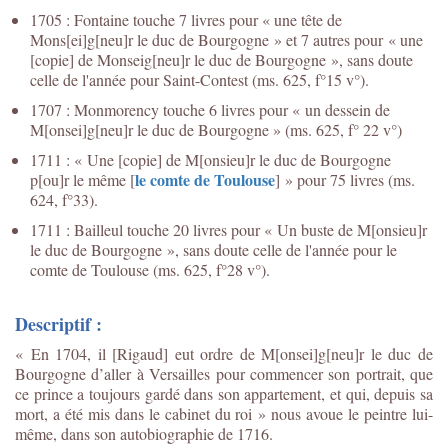
1705 : Fontaine touche 7 livres pour « une tête de
Mons[ei]g[neu]r le duc de Bourgogne » et 7 autres pour « une
[copie] de Monseig[neu]r le duc de Bourgogne », sans doute
celle de l'année pour Saint-Contest (ms. 625, f°15 v°).
1707 : Monmorency touche 6 livres pour « un dessein de
M[onsei]g[neu]r le duc de Bourgogne » (ms. 625, f° 22 v°)
1711 : « Une [copie] de M[onsieu]r le duc de Bourgogne
le comte de Toulouse
p[ou]r le même [
] » pour 75 livres (ms.
624, f°33).
1711 : Bailleul touche 20 livres pour « Un buste de M[onsieu]r
le duc de Bourgogne », sans doute celle de l'année pour le
comte de Toulouse (ms. 625, f°28 v°).
Descriptif :
« En 1704, il [Rigaud] eut ordre de M[onsei]g[neu]r le duc de
Bourgogne d’aller à Versailles pour commencer son portrait, que
ce prince a toujours gardé dans son appartement, et qui, depuis sa
mort, a été mis dans le cabinet du roi » nous avoue le peintre lui-
même, dans son autobiographie de 1716.