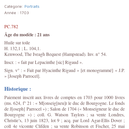
Catégorie:
Portraits
Année :
1703
PC.782
Âge du modèle : 21 ans
Huile sur toile
H. 132,1 ; L. 104,1.
Kenwood, The Iveagh Bequest (Hampstead). Inv. n° 54.
Inscr. : « fait par Lepacinthe [sic] Rigaud ».
Sign. v° : « Fait par Hyacinthe Rigaud » [et monogrammé] « J.P.
» [Joseph Parrocel].
Historique :
Paiement inscrit aux livres de comptes en 1703 pour 1000 livres
(ms. 624, f° 21 : « M[onseig[neu]r le duc de Bourgogne. Le fonds
de J[oseph] Parrocel ») ; Salon de 1704 (« Monseigneur le duc de
Bourgogne ») ; coll. G. Watson Taylors ; sa vente Londres,
Christie’s, 13 juin 1823, lot 9 ; acq. par Lord Agar-Ellis Dover ;
coll 4e vicomte Clifden ; sa vente Robinson et Fischer, 25 mai