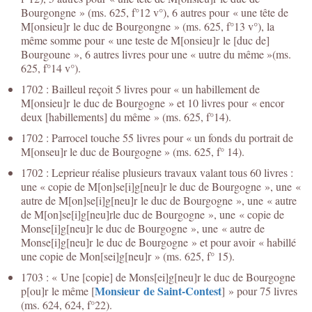
Bourgongne » (ms. 625, f°12 v°), 6 autres pour « une tête de
M[onsieu]r le duc de Bourgongne » (ms. 625, f°13 v°), la
même somme pour « une teste de M[onsieu]r le [duc de]
Bourgoune », 6 autres livres pour une « uutre du même »(ms.
625, f°14 v°).
1702 : Bailleul reçoit 5 livres pour « un habillement de
M[onsieu]r le duc de Bourgogne » et 10 livres pour « encor
deux [habillements] du même » (ms. 625, f°14).
1702 : Parrocel touche 55 livres pour « un fonds du portrait de
M[onseu]r le duc de Bourgogne » (ms. 625, f° 14).
1702 : Leprieur réalise plusieurs travaux valant tous 60 livres :
une « copie de M[on]se[i]g[neu]r le duc de Bourgogne », une «
autre de M[on]se[i]g[neu]r le duc de Bourgogne », une « autre
de M[on]se[i]g[neu]rle duc de Bourgogne », une « copie de
Monse[i]g[neu]r le duc de Bourgogne », une « autre de
Monse[i]g[neu]r le duc de Bourgogne » et pour avoir « habillé
une copie de Mon[sei]g[neu]r » (ms. 625, f° 15).
1703 : « Une [copie] de Mons[ei]g[neu]r le duc de Bourgogne
Monsieur de Saint-Contest
p[ou]r le même [
] » pour 75 livres
(ms. 624, 624, f°22).