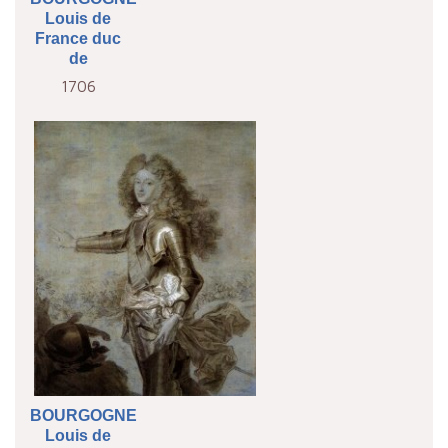
Louis de
France duc
de
1706
BOURGOGNE
Louis de