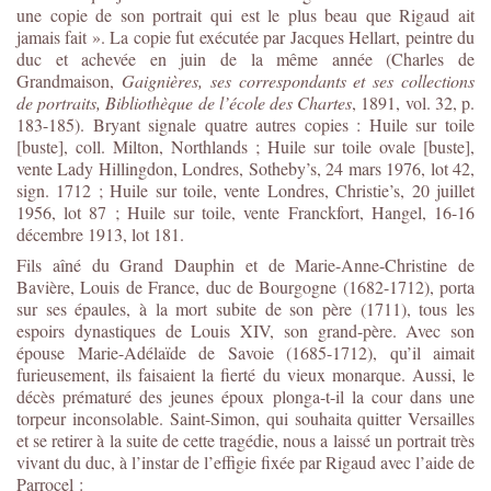
une copie de son portrait qui est le plus beau que Rigaud ait
jamais fait ». La copie fut exécutée par Jacques Hellart, peintre du
duc et achevée en juin de la même année (Charles de
Grandmaison,
Gaignières, ses correspondants et ses collections
de portraits, Bibliothèque de l’école des Chartes
, 1891, vol. 32, p.
183-185). Bryant signale quatre autres copies : Huile sur toile
[buste], coll. Milton, Northlands ; Huile sur toile ovale [buste],
vente Lady Hillingdon, Londres, Sotheby’s, 24 mars 1976, lot 42,
sign. 1712 ; Huile sur toile, vente Londres, Christie’s, 20 juillet
1956, lot 87 ; Huile sur toile, vente Franckfort, Hangel, 16-16
décembre 1913, lot 181.
Fils aîné du Grand Dauphin et de Marie-Anne-Christine de
Bavière, Louis de France, duc de Bourgogne (1682-1712), porta
sur ses épaules, à la mort subite de son père (1711), tous les
espoirs dynastiques de Louis XIV, son grand-père. Avec son
épouse Marie-Adélaïde de Savoie (1685-1712), qu’il aimait
furieusement, ils faisaient la fierté du vieux monarque. Aussi, le
décès prématuré des jeunes époux plonga-t-il la cour dans une
torpeur inconsolable. Saint-Simon, qui souhaita quitter Versailles
et se retirer à la suite de cette tragédie, nous a laissé un portrait très
vivant du duc, à l’instar de l’effigie fixée par Rigaud avec l’aide de
Parrocel :