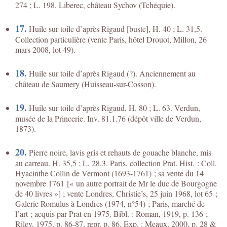
274 ; L. 198. Liberec, château Sychov (Tchéquie).
17.
Huile sur toile d’après Rigaud [buste], H. 40 ; L. 31,5.
Collection particulière (vente Paris, hôtel Drouot, Millon, 26
mars 2008, lot 49).
18.
Huile sur toile d’après Rigaud (?). Anciennement au
château de Saumery (Huisseau-sur-Cosson).
19.
Huile sur toile d’après Rigaud, H. 80 ; L. 63. Verdun,
musée de la Princerie. Inv. 81.1.76 (dépôt ville de Verdun,
1873).
20.
Pierre noire, lavis gris et rehauts de gouache blanche, mis
au carreau. H. 35,5 ; L. 28,3. Paris, collection Prat. Hist. : Coll.
Hyacinthe Collin de Vermont (1693-1761) ; sa vente du 14
novembre 1761 [« un autre portrait de Mr le duc de Bourgogne
de 40 livres »] ; vente Londres, Christie’s, 25 juin 1968, lot 65 ;
Galerie Romulus à Londres (1974, n°54) ; Paris, marché de
l’art ; acquis par Prat en 1975. Bibl. : Roman, 1919, p. 136 ;
Riley, 1975, p. 86-87, repr. p. 86. Exp. : Meaux, 2000, p. 28 &