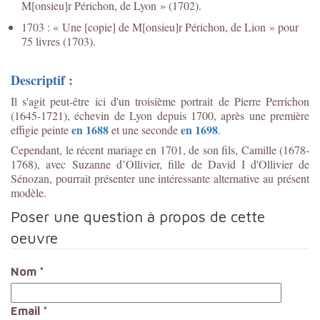
M[onsieu]r Périchon, de Lyon » (1702).
1703 : « Une [copie] de M[onsieu]r Périchon, de Lion » pour
75 livres (1703).
Descriptif :
Il s'agit peut-être ici d'un troisième portrait de Pierre Perrichon
(1645-1721), échevin de Lyon depuis 1700, après une première
en 1688
en 1698
effigie peinte
et une seconde
.
Cependant, le récent mariage en 1701, de son fils, Camille (1678-
1768), avec Suzanne d’Ollivier, fille de David I d'Ollivier de
Sénozan, pourrait présenter une intéressante alternative au présent
modèle.
Poser une question à propos de cette
oeuvre
Nom
*
Email
*