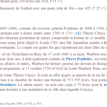
Roüen pour 150 livres (ms. 624, f°31 v°).
 M[onsieu]r. de Vaubert avec une main, toile de 30s » (ms. 625, f° 27 v°)
 (1687-1689), commis du receveur général Poulletier de 1698 à 1704, 
[1]
 prenant part à douze traités entre 1705 et 1711 »
. Thierry Claeys
us les éléments permettant de mieux comprendre la fortune de ce modèle
t sous-seing privé (dépôt le 8 août 1701 chez Me Sanandon, notaîre à
ormandie. Le couple eut quatre fils qui s'ajoutèrent aux deux filles d
 à sel de Neufchâtel-en-Bray du 17 avril 1686 à sa mort, Waubert avec é
Pierre Poulletier
our deux ans, il était également commis de
, receveu
ntes affaires et traités, Waubert fut fermier général des devoirs de Bre
ait propriétaire, le 11 octobre 1739 (cf IAD de Louis Waubert, Paris, a
e relate Thierry Claeys. Il avait en effet acquis sa maison de la rue 
ra à la chambre de Justice une fortune de 573 555 livres. Son portrai
 Monthiers
n
. La même année, on note une copie à 75 livres pour le
t destinée à une institution de la ville dans laquelle il exerça.
Paris, Fayard, 1984, n°534, p. 703.