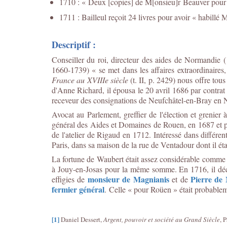
1710 : « Deux [copies] de M[onsieu]r Beauver pour 
1711 : Bailleul reçoit 24 livres pour avoir « habillé
Descriptif :
Conseiller du roi, directeur des aides de Normandie
1660-1739) « se met dans les affaires extraordinaires,
France au XVIIIe siècle
(t. II, p. 2429) nous offre to
d'Anne Richard, il épousa le 20 avril 1686 par contra
receveur des consignations de Neufchâtel-en-Bray en N
Avocat au Parlement, greffier de l'élection et grenier
général des Aides et Domaines de Rouen, en 1687 et p
de l'atelier de Rigaud en 1712. Intéressé dans différe
Paris, dans sa maison de la rue de Ventadour dont il ét
La fortune de Waubert était assez considérable comme l
à Jouy-en-Josas pour la même somme. En 1716, il décla
monsieur de Magnianis
Pierre de
effigies de
et de
fermier général
. Celle « pour Roüen » était probablemen
[1]
Daniel Dessert,
Argent, pouvoir et société au Grand Siècle
, 