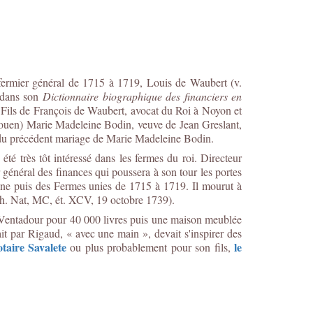
.
fermier général de 1715 à 1719, Louis de Waubert (v.
 dans son
Dictionnaire biographique des financiers en
. Fils de François de Waubert, avocat du Roi à Noyon et
 Rouen) Marie Madeleine Bodin, veuve de Jean Greslant,
e du précédent mariage de Marie Madeleine Bodin.
té très tôt intéressé dans les fermes du roi. Directeur
r général des finances qui poussera à son tour les portes
tagne puis des Fermes unies de 1715 à 1719. Il mourut à
rch. Nat, MC, ét. XCV, 19 octobre 1739).
de Ventadour pour 40 000 livres puis une maison meublée
t par Rigaud, « avec une main », devait s'inspirer des
otaire Savalete
le
ou plus probablement pour son fils,