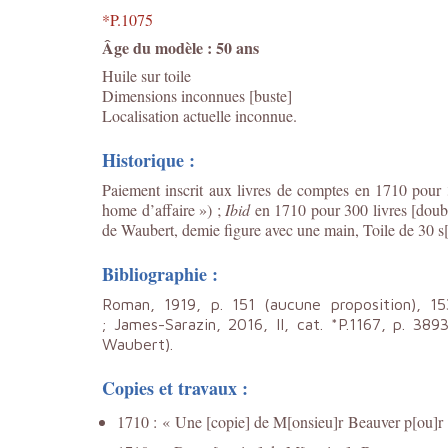
*P.1075
Âge du modèle : 50 ans
Huile sur toile
Dimensions inconnues [buste]
Localisation actuelle inconnue.
Historique :
Paiement inscrit aux livres de comptes en 1710 pour 
home d’affaire ») ;
Ibid
en 1710 pour 300 livres [doubl
de Waubert, demie figure avec une main, Toile de 30 s[o
Bibliographie :
Roman, 1919, p. 151 (aucune proposition), 15
; James-Sarazin, 2016, II, cat. *P.1167, p. 38
Waubert).
Copies et travaux :
1710 : « Une [copie] de M[onsieu]r Beauver p[ou]r m