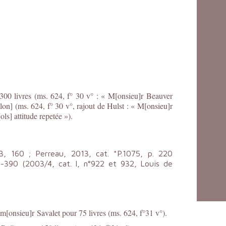
300 livres (ms. 624, f° 30 v° : « M[onsieu]r Beauver
on] (ms. 624, f° 30 v°, rajout de Hulst : « M[onsieu]r
ls] attitude repetée »).
3, 160 ; Perreau, 2013, cat. *P.1075, p. 220
93-390 (2003/4, cat. I, n°922 et 932, Louis de
[onsieu]r Savalet pour 75 livres (ms. 624, f°31 v°).