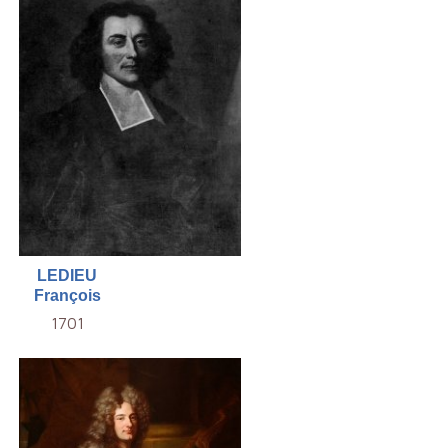
LEDIEU
François
1701