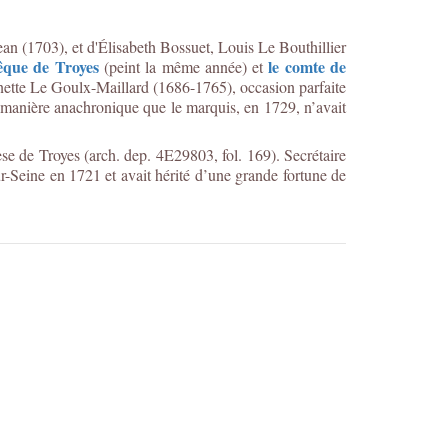
an (1703), et d'Élisabeth Bossuet, Louis Le Bouthillier
vêque de Troyes
le comte de
(peint la même année) et
inette Le Goulx-Maillard (1686-1765), occasion parfaite
de manière anachronique que le marquis, en 1729, n’avait
se de Troyes (arch. dep. 4E29803, fol. 169). Secrétaire
sur-Seine en 1721 et avait hérité d’une grande fortune de