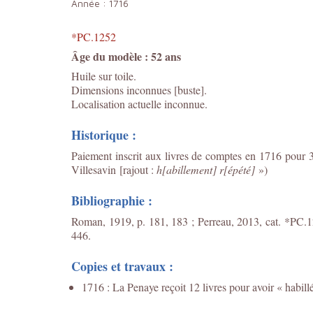
Année :
1716
*PC.1252
Âge du modèle : 52 ans
Huile sur toile.
Dimensions inconnues [buste].
Localisation actuelle inconnue.
Historique :
Paiement inscrit aux livres de comptes en 1716 pour 
Villesavin
[rajout :
h[abillement] r[épété]
»)
Bibliographie :
Roman, 1919, p. 181, 183 ; Perreau, 2013, cat. *PC.12
446.
Copies et travaux :
1716 : La Penaye reçoit 12 livres pour avoir « habill