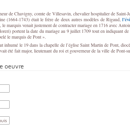
neur de Chavigny, comte de Villesavin, chevalier hospitalier de Saint-Je
l’é
ine (1664-1743) était le frère de deux autres modèles de Rigaud,
y, le marquis venait justement de contracter mariage en 1716 avec Anto
(Moreri) portent la date du mariage au 9 juillet 1709 tout en indiquant 
pelé le marquis de Pont ».
ut inhumé le 19 dans la chapelle de l’église Saint Martin de Pont, diocè
vait été fait major, lieutenant du roi et gouverneur de la ville de Pont-
te oeuvre