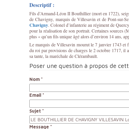
Descriptif :
Fils d’Armand-Léon II Bouthillier (mort en 1722), seig
de Chavigny, marquis de Villesavin et de Pont-sur-Se
Chavigny
. Colonel d’infanterie au régiment de Querc
pour la réalisation de son portrait. Certaines sources 
plus « qu’un fils unique âgé alors d’environ 14 ans, ap
Le marquis de Villesavin mourut le 7 janvier 1743 et f
du roi par provisions de charges le 2 octobre 1717, il a
sa tante, la maréchale de Clérambault.
Poser une question à propos de cet
Nom
*
Email
*
Sujet
*
Message
*