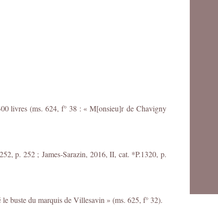
300 livres (ms. 624, f° 38 : « M[onsieu]r de Chavigny
52, p. 252 ; James-Sarazin, 2016, II, cat. *P.1320, p.
é le buste du marquis de Villesavin » (ms. 625, f° 32).