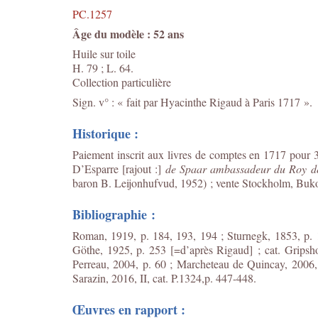
PC.1257
Âge du modèle : 52 ans
Huile sur toile
H. 79 ; L. 64.
Collection particulière
Sign. v° : « fait par Hyacinthe Rigaud à Paris 1717 ».
Historique :
Paiement inscrit aux livres de comptes en 1717 pour 
D’Esparre [rajout :]
de Spaar ambassadeur du Roy de
baron B. Leijonhufvud, 1952) ; vente Stockholm, Buko
Bibliographie :
Roman, 1919, p. 184, 193, 194 ; Sturnegk, 1853, p. 
Göthe, 1925, p. 253 [=d’après Rigaud] ; cat. Gripsho
Perreau, 2004, p. 60 ; Marcheteau de Quincay, 2006, 
Sarazin, 2016, II, cat. P.1324,p. 447-448.
Œuvres en rapport :