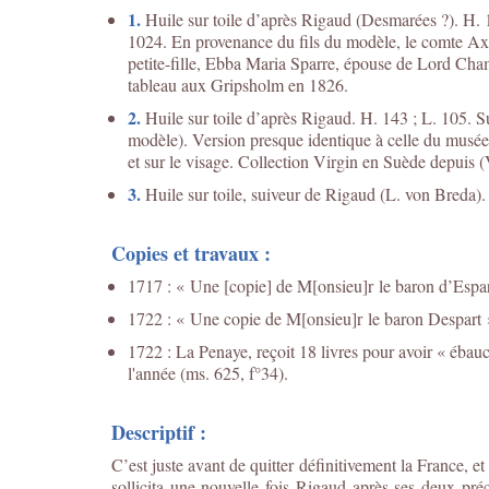
1.
Huile sur toile d’après Rigaud (Desmarées ?). H.
1024. En provenance du fils du modèle, le comte Axe
petite-fille, Ebba Maria Sparre, épouse de Lord Ch
tableau aux Gripsholm en 1826.
2.
Huile sur toile d’après Rigaud. H. 143 ; L. 105. 
modèle). Version presque identique à celle du musée 
et sur le visage. Collection Virgin en Suède depuis 
3.
Huile sur toile, suiveur de Rigaud (L. von Breda). 
Copies et travaux :
1717 : « Une [copie] de M[onsieu]r le baron d’Esparr
1722 : « Une copie de M[onsieu]r le baron Despart »
1722 : La Penaye, reçoit 18 livres pour avoir « ébau
l'année (ms. 625, f°34).
Descriptif :
C’est juste avant de quitter définitivement la France,
sollicita une nouvelle fois Rigaud après ses deux pré