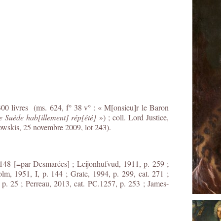
300 livres (ms. 624, f° 38 v° : « M[onsieu]r le Baron
 Suède hab[illement] rép[été]
») ; coll. Lord Justice,
wskis, 25 novembre 2009, lot 243).
148 [=par Desmarées] ; Leijonhufvud, 1911, p. 259 ;
lm, 1951, I, p. 144 ; Grate, 1994, p. 299, cat. 271 ;
p. 25 ; Perreau, 2013, cat. PC.1257, p. 253 ; James-