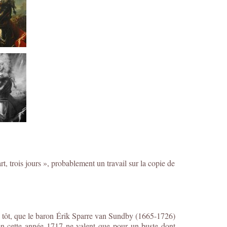
 trois jours », probablement un travail sur la copie de
us tôt, que le baron Érik Sparre van Sundby (1665-1726)
en cette année 1717 ne valent que pour un buste dont