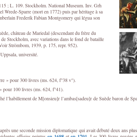
 115 ; L. 109. Stockholm. National Museum. Inv. Grh
l Wrede-Sparre (mort en 1772) puis par héritage à sa
amberlain Frederik Fabian Montgomery qui légua son
Suède, château de Mariedal (descendant du frère du
de Stockholm, avec variations dans le fond de bataille
(Voir Strömbom, 1939, p. 175, repr. 952).
Uppsala, université.
e » pour 300 livres (ms. 624, f°38 v°).
 pour 100 livres (ms. 624, f°41).
ché l’habillement de M[onsieu]r l’ambas[sadeu]r de Suède baron de Spart,
 et après une seconde mission diplomatique qui avait débuté deux ans pl
en 1698
en 1701
cédentes effigies peintes
et
. Les 300 livres payées 