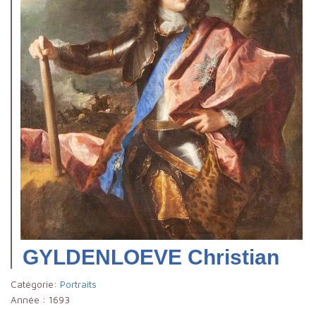
GYLDENLOEVE Christian
Catégorie:
Portraits
Année :
1693