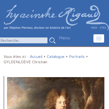
Menu
Toggl
navig
Vous êtes ici :
Accueil
Catalogue
Portraits
GYLDENLOEVE Christian