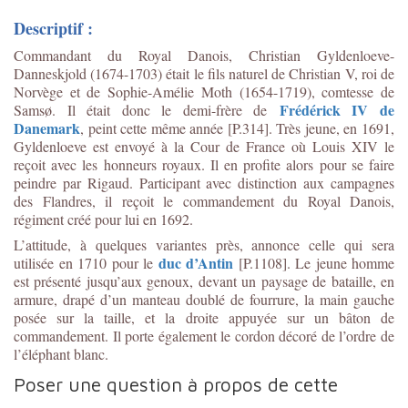
Descriptif :
Commandant du Royal Danois, Christian Gyldenloeve-
Danneskjold (1674-1703) était le fils naturel de Christian V, roi de
Norvège et de Sophie-Amélie Moth (1654-1719), comtesse de
Frédérick IV de
Samsø. Il était donc le demi-frère de
Danemark
, peint cette même année [P.314]. Très jeune, en 1691,
Gyldenloeve est envoyé à la Cour de France où Louis XIV le
reçoit avec les honneurs royaux. Il en profite alors pour se faire
peindre par Rigaud. Participant avec distinction aux campagnes
des Flandres, il reçoit le commandement du Royal Danois,
régiment créé pour lui en 1692.
L’attitude, à quelques variantes près, annonce celle qui sera
duc d’Antin
utilisée en 1710 pour le
[P.1108]. Le jeune homme
est présenté jusqu’aux genoux, devant un paysage de bataille, en
armure, drapé d’un manteau doublé de fourrure, la main gauche
posée sur la taille, et la droite appuyée sur un bâton de
commandement. Il porte également le cordon décoré de l’ordre de
l’éléphant blanc.
Poser une question à propos de cette