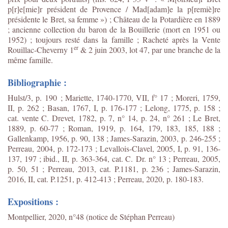
p[r]e[mie]r président de Provence / Mad[adam]e la p[remiè]re
présidente le Bret, sa femme ») ; Château de la Potardière en 1889
; ancienne collection du baron de la Bouillerie (mort en 1951 ou
1952) ; toujours resté dans la famille ; Racheté après la Vente
er
Rouillac-Cheverny 1
& 2 juin 2003, lot 47, par une branche de la
même famille.
Bibliographie :
Hulst/3, p. 190 ; Mariette, 1740-1770, VII, f° 17 ; Moreri, 1759,
II, p. 262 ; Basan, 1767, I, p. 176-177 ; Lelong, 1775, p. 158 ;
cat. vente C. Drevet, 1782, p. 7, n° 14, p. 24, n° 261 ; Le Bret,
1889, p. 60-77 ; Roman, 1919, p. 164, 179, 183, 185, 188 ;
Gallenkamp, 1956, p. 90, 138 ; James-Sarazin, 2003, p. 246-255 ;
Perreau, 2004, p. 172-173 ; Levallois-Clavel, 2005, I, p. 91, 136-
137, 197 ; ibid., II, p. 363-364, cat. C. Dr. n° 13 ; Perreau, 2005,
p. 50, 51 ; Perreau, 2013, cat. P.1181, p. 236 ; James-Sarazin,
2016, II, cat. P.1251, p. 412-413 ; Perreau, 2020, p. 180-183.
Expositions :
Montpellier, 2020, n°48 (notice de Stéphan Perreau)