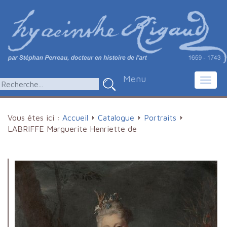
Menu
Toggl
navig
Vous êtes ici :
Accueil
Catalogue
Portraits
LABRIFFE Marguerite Henriette de