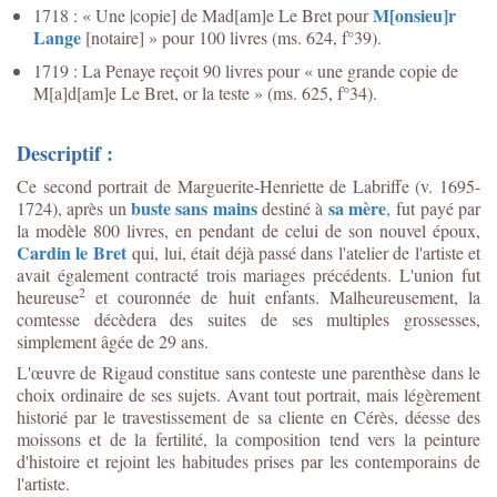
M[onsieu]r
1718 : « Une |copie] de Mad[am]e Le Bret pour
Lange
[notaire] » pour 100 livres (ms. 624, f°39).
1719 : La Penaye reçoit 90 livres pour « une grande copie de
M[a]d[am]e Le Bret, or la teste » (ms. 625, f°34).
Descriptif :
Ce second portrait de
Marguerite-Henriette de Labriffe (v. 1695-
buste sans mains
sa mère
1724), après un
destiné à
,
fut payé par
la modèle 800 livres, en pendant de celui de son nouvel époux,
Cardin le Bret
qui, lui, était déjà passé dans l'atelier de l'artiste et
avait également contracté trois mariages précédents. L'union fut
2
heureuse
et couronnée de huit enfants. Malheureusement, la
comtesse décèdera des suites de ses multiples grossesses,
simplement âgée de 29 ans.
L'œuvre de Rigaud constitue sans conteste une parenthèse dans le
choix ordinaire de ses sujets. Avant tout portrait, mais légèrement
historié par le travestissement de sa cliente en Cérès, déesse des
moissons et de la fertilité, la composition tend vers la peinture
d'histoire et rejoint les habitudes prises par les contemporains de
l'artiste.