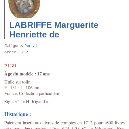
LABRIFFE Marguerite
Henriette de
Catégorie:
Portraits
Année :
1712
P.1181
Âge du modèle : 17 ans
Huile sur toile
H. 131 ; L. 106 cm
France, Collection particulière
Sign. v° : « H. Rigaud ».
Historique :
Paiement inscrit aux livres de comptes en 1712 pour 1600 livres
prix pour deux portraits] (ms. 624, f°33 v° : « M[onsieu]r Bret