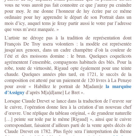
vous ne vous auroit pas fait connoitre ce que j’auray pu craindre
pour moy. Je me donne l’honneur de luy écrire par ce même
ordinaire pour luy apprendre le départ de son Portrait dans un
mois d’icy, auquel tems je feray partir aussi le votre par l’adresse
que vous m’avez marquée. »
L’artiste ne déroge pas à la tradition de représentation dont
François De Troy usera volontiers : la modèle est représentée
jusqu’aux genoux, dans un cadre champêtre d’où la couleur de
l’été et des moissons domine : le brun. Quelques coquelicots
agrémentent l’ensemble, compagnons habituels des blés. Pour la
robe, toute de virtuosité, Rigaud opte également pour une teinte
chaude. Quelques années plus tard, en 1721, le succès de la
composition est attesté par un paiement de 120 livres à La Penaye
la marquise
pour avoir « Habillez le portrait de M[adam]e
d’Assigny
d’après M[a]d[ame] Le Bret ».
Lorsque Claude Drevet se lance dans la traduction de l’œuvre sur
le cuivre, l’opération donne lieu à la création d’un nouveau chef
d’œuvre. Une réplique du tableau original, « de grandeur naturelle
[…] peinte sur toile par le même [Rigaud] », ainsi que le cuivre
correspondant, faisaient d’ailleurs parti de la vente après décès de
Claude Drevet en 1782. Plus figée sera l’interprétation du thème