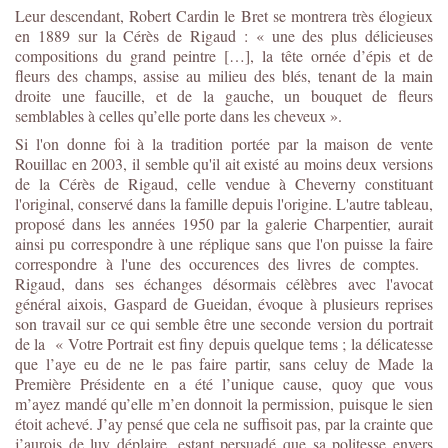
Leur descendant, Robert Cardin le Bret se montrera très élogieux
en 1889 sur la Cérès de Rigaud : « une des plus délicieuses
compositions du grand peintre […], la tête ornée d’épis et de
fleurs des champs, assise au milieu des blés, tenant de la main
droite une faucille, et de la gauche, un bouquet de fleurs
semblables à celles qu’elle porte dans les cheveux ».
Si l'on donne foi à la tradition portée par la maison de vente
Rouillac en 2003, il semble qu'il ait existé au moins deux versions
de la Cérès de Rigaud, celle vendue à Cheverny constituant
l'original, conservé dans la famille depuis l'origine. L'autre tableau,
proposé dans les années 1950 par la galerie Charpentier, aurait
ainsi pu correspondre à une réplique sans que l'on puisse la faire
correspondre à l'une des occurences des livres de comptes.
Rigaud, dans ses échanges désormais célèbres avec l'avocat
général aixois, Gaspard de Gueidan, évoque à plusieurs reprises
son travail sur ce qui semble être une seconde version du portrait
de la « Votre Portrait est finy depuis quelque tems ; la délicatesse
que l’aye eu de ne le pas faire partir, sans celuy de Made la
Première Présidente en a été l’unique cause, quoy que vous
m’ayez mandé qu’elle m’en donnoit la permission, puisque le sien
étoit achevé. J’ay pensé que cela ne suffisoit pas, par la crainte que
j’aurois de luy déplaire, estant persuadé que sa politesse envers