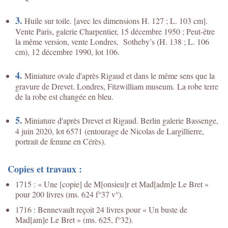
3.
Huile sur toile.
[avec les dimensions H. 127 ; L. 103 cm].
Vente Paris, galerie Charpentier, 15 décembre 1950 ; Peut-être
la même version, vente Londres, Sotheby’s (H. 138 ; L. 106
cm), 12 décembre 1990, lot 106.
4.
Miniature ovale d'après Rigaud et dans le même sens que la
gravure de Drevet. Londres, Fitzwilliam museum.
La robe terre
de la robe est changée en bleu.
5.
Miniature d'après Drevet et Rigaud. Berlin galerie Bassenge,
4 juin 2020, lot 6571 (entourage de Nicolas de Largillierre,
portrait de femme en Cérès).
Copies et travaux :
1715 : « Une [copie] de M[onsieu]r et Mad[adm]e Le Bret »
pour 200 livres (ms. 624 f°37 v°).
1716 : Bennevault reçoit 24 livres pour « Un buste de
Mad[am]e Le Bret » (ms. 625, f°32).