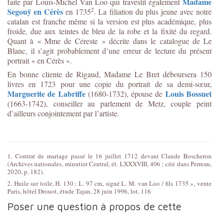
Madame
faite par Louis-Michel Van Loo qui travestit également
2
Segouÿ en Cérès
en 1735
. La filiation du plus jeune avec notre
catalan est franche même si la version est plus académique, plus
froide, due aux teintes de bleu de la robe et la fixité du regard.
Quant à « Mme de Céreste » décrite dans le catalogue de Le
Blanc, il s’agit probablement d’une erreur de lecture du présent
portrait « en Cérès ».
En bonne cliente de Rigaud, Madame Le Bret déboursera 150
livres en 1723 pour une copie du portrait de sa demi-sœur,
Marguerite de Labriffe
Louis Bossuet
(1680-1732), épouse de
(1663-1742), conseiller au parlement de Metz, couple peint
d’ailleurs conjointement par l’artiste.
1. Contrat de mariage passé le 16 juillet 1712 devant Claude Boscheron
(Archives nationales, minutier Central, ét. LXXXVIII, 406 ; cité dans Perreau,
2020, p. 182).
2. Huile sur toile, H. 130 ; L. 97 cm, signé L. M. van Loo / fils 1735 », vente
Paris, hôtel Drouot, étude Tajan, 28 juin 1996, lot. 116
Poser une question à propos de cette