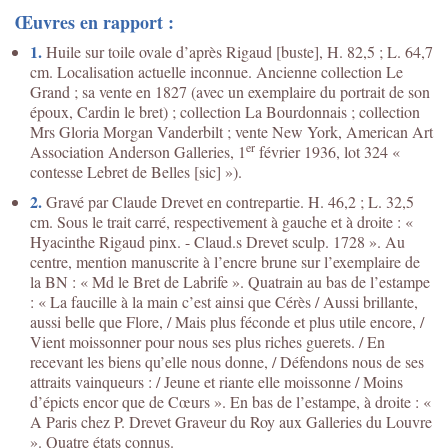
Œuvres en rapport :
1.
Huile sur toile ovale d’après Rigaud [buste], H. 82,5 ; L. 64,7
cm. Localisation actuelle inconnue. Ancienne collection Le
Grand ; sa vente en 1827 (avec un exemplaire du portrait de son
époux, Cardin le bret) ; collection La Bourdonnais ; collection
Mrs Gloria Morgan Vanderbilt ; vente New York, American Art
er
Association Anderson Galleries, 1
février 1936, lot 324 «
contesse Lebret de Belles [sic] »).
2.
Gravé par Claude Drevet en contrepartie. H. 46,2 ; L. 32,5
cm. Sous le trait carré, respectivement à gauche et à droite : «
Hyacinthe Rigaud pinx. - Claud.s Drevet sculp. 1728 ». Au
centre, mention manuscrite à l’encre brune sur l’exemplaire de
la BN : « Md le Bret de Labrife ». Quatrain au bas de l’estampe
: « La faucille à la main c’est ainsi que Cérès / Aussi brillante,
aussi belle que Flore, / Mais plus féconde et plus utile encore, /
Vient moissonner pour nous ses plus riches guerets. / En
recevant les biens qu’elle nous donne, / Défendons nous de ses
attraits vainqueurs : / Jeune et riante elle moissonne / Moins
d’épicts encor que de Cœurs ». En bas de l’estampe, à droite : «
A Paris chez P. Drevet Graveur du Roy aux Galleries du Louvre
». Quatre états connus.